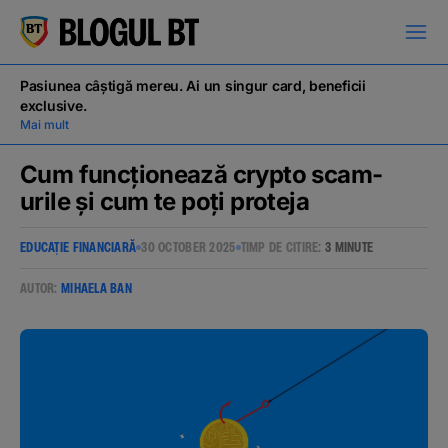
latinești
кириллица
Pasiunea câștigă mereu. Ai un singur card, beneficii
exclusive.
Mai mult
Cum funcționează crypto scam-
urile și cum te poți proteja
Campanii
EDUCAȚIE FINANCIARĂ
30 OCTOBER 2025
TIMP DE CITIRE:
3 MINUTE
Educație financiară
AUTOR:
MIHAELA BAN
BT Pay
Evenimente