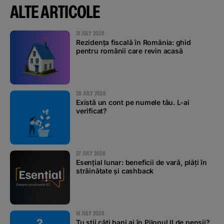
ALTE ARTICOLE
31 JULY 2026
Rezidența fiscală în România: ghid
pentru românii care revin acasă
28 JULY 2026
Există un cont pe numele tău. L-ai
verificat?
27 JULY 2026
Esențial lunar: beneficii de vară, plăți în
străinătate și cashback
14 JULY 2026
Tu știi câți bani ai în Pilonul II de pensii?