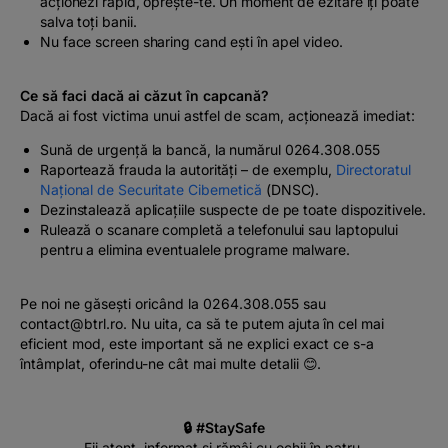
acționezi rapid, oprește-te. Un moment de ezitare îți poate
salva toți banii.
Nu face screen sharing cand ești în apel video.
Ce să faci dacă ai căzut în capcană?
Dacă ai fost victima unui astfel de scam, acționează imediat:
Sună de urgență la bancă, la numărul 0264.308.055
Raportează frauda la autorități – de exemplu,
Directoratul
Național de Securitate Cibernetică
(DNSC).
Dezinstalează aplicațiile suspecte de pe toate dispozitivele.
Rulează o scanare completă a telefonului sau laptopului
pentru a elimina eventualele programe malware.
Pe noi ne găsești oricând la 0264.308.055 sau
contact@btrl.ro. Nu uita, ca să te putem ajuta în cel mai
eficient mod, este important să ne explici exact ce s-a
întâmplat, oferindu-ne cât mai multe detalii 😊.
🔒
#StaySafe
Fii atent, informat și rămâi cu ochii în patru.