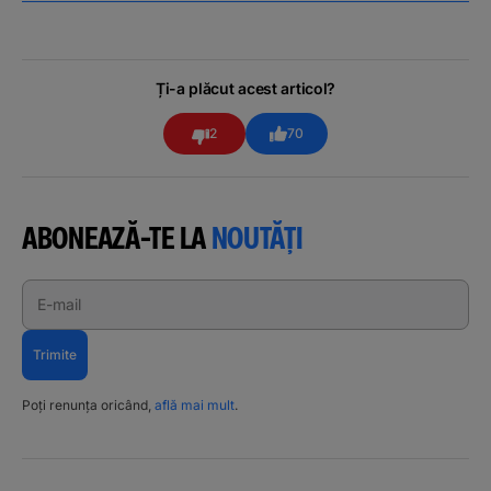
Ți-a plăcut acest articol?
2
70
ABONEAZĂ-TE LA
NOUTĂȚI
E-mail
Trimite
Poți renunța oricând,
află mai mult
.