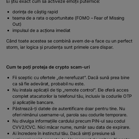
Ei știu exact cum să activeze emoții puternice:
dorința de câștig rapid
teama de a rata o oportunitate (FOMO – Fear of Missing
Out)
impulsul de a acționa imediat
Când toate acestea se combină avem de-a face cu un
perfect
storm
, iar logica și prudența sunt primele care dispar.
Cum te poți proteja de crypto scam-uri
Fii sceptic cu ofertele „de nerefuzat”. Dacă sună prea bine
ca să fie adevărat, probabil nu este.
Nu instala aplicații de tip „remote control”. Ele oferă acces
complet atacatorilor la telefonul tău, inclusiv la codurile OTP
și aplicațiile bancare.
Păstrează-ți datele de autentificare doar pentru tine. Nu
oferi nimănui username-ul, parola sau codurile temporare.
Nu divulga informațiile cardului precum PIN-ul sau codul
CVV2/CVC. Nici măcar nume, număr sau data de expirare.
Ai încredere în instinctul tău. Dacă simți presiune să