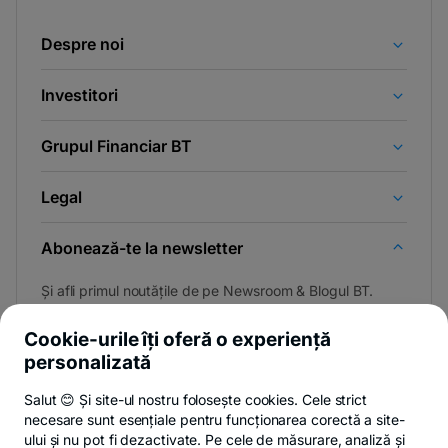
Despre noi
Investitori
Grupul Financiar BT
Legal
Abonează-te la newsletter
Și afli primul noutățile de pe Newsroom & Blogul BT.
Cookie-urile îți oferă o experiență
personalizată
Poți renunța oricând,
vezi detalii
.
Salut 😊 Și site-ul nostru folosește cookies. Cele strict
necesare sunt esențiale pentru funcționarea corectă a site-
ului și nu pot fi dezactivate. Pe cele de măsurare, analiză și