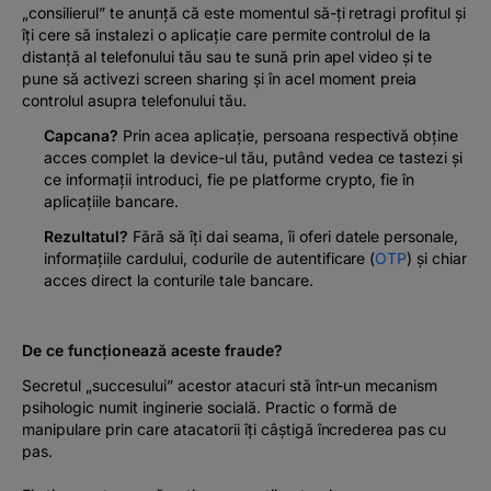
„consilierul” te anunță că este momentul să-ți retragi profitul și
îți cere să instalezi o aplicație care permite controlul de la
distanță al telefonului tău sau te sună prin apel video și te
pune să activezi screen sharing și în acel moment preia
controlul asupra telefonului tău.
Capcana?
Prin acea aplicație, persoana respectivă obține
acces complet la device-ul tău, putând vedea ce tastezi și
ce informații introduci, fie pe platforme crypto, fie în
aplicațiile bancare.
Rezultatul?
Fără să îți dai seama, îi oferi datele personale,
informațiile cardului, codurile de autentificare (
OTP
) și chiar
acces direct la conturile tale bancare.
De ce funcționează aceste fraude?
Secretul „succesului” acestor atacuri stă într-un mecanism
psihologic numit
inginerie socială.
Practic o formă de
manipulare prin care atacatorii îți câștigă încrederea pas cu
pas.