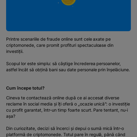
Podcast
The MacRO Zone
Pentru antreprenori
Printre scenariile de fraude online sunt cele axate pe
criptomonede, care promit profituri spectaculoase din
investiții.
Banking, pe relaxare
Scopul lor este simplu: să câștige încrederea persoanelor,
astfel încât să obțină bani sau date personale prin înșelăciune.
Cum începe totul?
Cineva te contactează online după ce ai accesat diverse
reclame în social media și îți oferă o „ocazie unică”: o investiție
cu profit garantat, într-un timp foarte scurt. Pare tentant, nu-i
așa?
Din curiozitate, decizi să încerci și depui o sumă mică într-o
platformă de criptomonede. Totul pare în regulă, până când