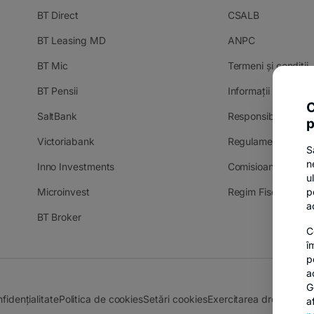
BT Direct
CSALB
BT Leasing MD
ANPC
BT Mic
Termeni și condiții
BT Pensii
Informații și docum
C
SaltBank
Responsible Disclo
p
Victoriabank
Regulamente camp
S
n
Inno Investments
Comisioane
u
Microinvest
Regim Fiscal Dobâ
p
a
BT Broker
C
î
p
a
G
fidențialitate
Politica de cookies
Setări cookies
Exercitarea drepturilo
a