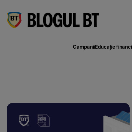
latinești
кириллица
Campanii
Educație financ