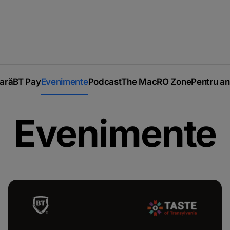
iară
BT Pay
Evenimente
Podcast
The MacRO Zone
Pentru an
Evenimente