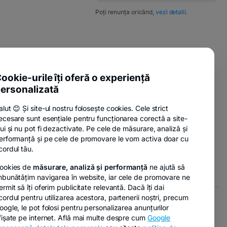
Poți renunța oricând,
vezi detalii
.
ente utile
ookie-urile îți oferă o experiență
sure Policy
ersonalizată
anii
alut 😊 Și site-ul nostru folosește cookies. Cele strict
ecesare sunt esențiale pentru funcționarea corectă a site-
lui și nu pot fi dezactivate. Pe cele de măsurare, analiză și
nzi
erformanță și pe cele de promovare le vom activa doar cu
cordul tău.
ookies de
măsurare, analiză și performanță
ne ajută să
mbunătățim navigarea în website, iar cele de promovare ne
ermit să îți oferim publicitate relevantă. Dacă îți dai
cordul pentru utilizarea acestora, partenerii noștri, precum
oogle, le pot folosi pentru personalizarea anunțurilor
r GDPR
Opțiuni de marketing
fișate pe internet. Află mai multe despre cum
Google