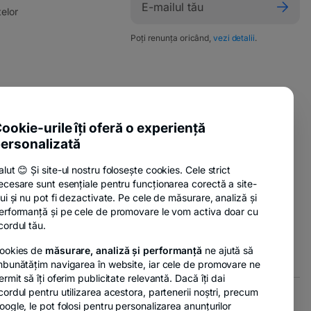
elor
Poți renunța oricând,
vezi detalii
.
ente utile
ookie-urile îți oferă o experiență
sure Policy
ersonalizată
anii
alut 😊 Și site-ul nostru folosește cookies. Cele strict
ecesare sunt esențiale pentru funcționarea corectă a site-
lui și nu pot fi dezactivate. Pe cele de măsurare, analiză și
nzi
erformanță și pe cele de promovare le vom activa doar cu
cordul tău.
ookies de
măsurare, analiză și performanță
ne ajută să
mbunătățim navigarea în website, iar cele de promovare ne
ermit să îți oferim publicitate relevantă. Dacă îți dai
cordul pentru utilizarea acestora, partenerii noștri, precum
oogle, le pot folosi pentru personalizarea anunțurilor