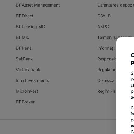
BT Asset Management
Garantarea depozit
BT Direct
CSALB
BT Leasing MD
ANPC
BT Mic
Termeni și condiții
BT Pensii
Informații și docum
C
SaltBank
Responsible Disclo
p
Victoriabank
Regulamente camp
S
n
Inno Investments
Comisioane
u
Microinvest
Regim Fiscal Dobâ
p
a
BT Broker
C
î
p
a
G