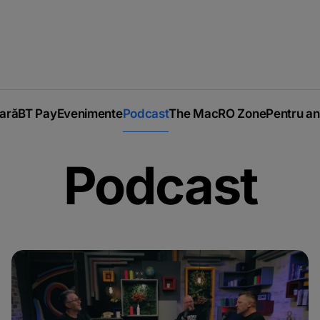
iară
BT Pay
Evenimente
Podcast
The MacRO Zone
Pentru an
Podcast