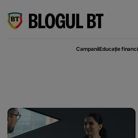
latinești
кириллица
Campanii
Educație financ