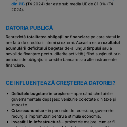
din PIB
(T4 2024) dar este sub media UE de 81.0% (T4
2024).
DATORIA PUBLICĂ
Reprezintă
totalitatea obligațiilor financiare
pe care statul le
are față de creditorii interni și externi. Aceasta este
rezultatul
acumulării deficitului bugetar
de-a lungul timpului sau a
nevoii de finanțare pentru diferite activități, fiind susținută prin
emisiuni de obligațiuni, credite bancare sau alte instrumente
financiare.
CE INFLUENȚEAZĂ CREȘTEREA DATORIEI?
Deficitele bugetare în creștere
– apar când cheltuielile
guvernamentale depășesc veniturile colectate din taxe și
impozite.
Crize economice
– în perioade de recesiune, guvernele
recurg la împrumuturi pentru a stimula economia.
Investiții în infrastructură
– proiectele majore, cum ar fi