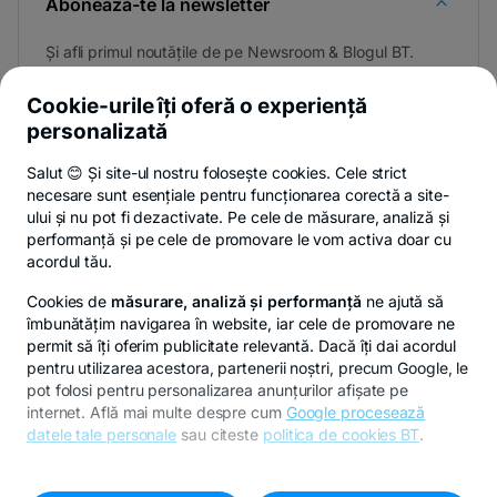
Abonează-te la newsletter
Și afli primul noutățile de pe Newsroom & Blogul BT.
Cookie-urile îți oferă o experiență
personalizată
Poți renunța oricând,
vezi detalii
.
Salut 😊 Și site-ul nostru folosește cookies. Cele strict
necesare sunt esențiale pentru funcționarea corectă a site-
ului și nu pot fi dezactivate. Pe cele de măsurare, analiză și
performanță și pe cele de promovare le vom activa doar cu
Privacy Hub
Politica de confidențialitate
Politica de cookies
S
acordul tău.
Cookies de
măsurare, analiză și performanță
ne ajută să
îmbunătățim navigarea în website, iar cele de promovare ne
permit să îți oferim publicitate relevantă. Dacă îți dai acordul
pentru utilizarea acestora, partenerii noștri, precum Google, le
© Copyright 2026 Banca Transilvania. Toate drepturile
pot folosi pentru personalizarea anunțurilor afișate pe
rezervate.
internet. Află mai multe despre cum
Google procesează
datele tale personale
sau citeste
politica de cookies BT
.
Pentru personalizarea preferințelor selectează
"
Setari
cookies
"