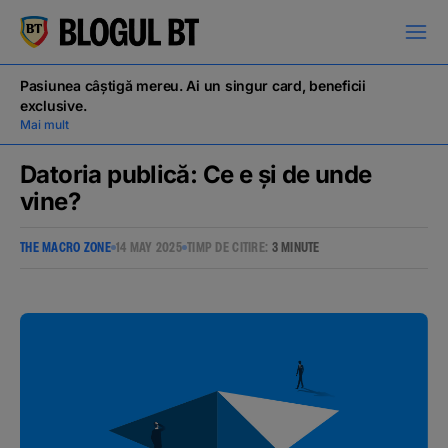
latinești
кириллица
Pasiunea câștigă mereu. Ai un singur card, beneficii
exclusive.
Mai mult
Datoria publică: Ce e și de unde
vine?
Campanii
THE MACRO ZONE
14 MAY 2025
TIMP DE CITIRE:
3 MINUTE
Educație financiară
BT Pay
Evenimente