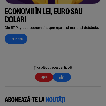
ECONOMII ÎN LEI, EURO SAU
DOLARI
Din BT Pay poți economisi super ușor... și mai ai și dobândă.
Hai în app
Ți-a plăcut acest articol?
0
1
ABONEAZĂ-TE LA
NOUTĂȚI