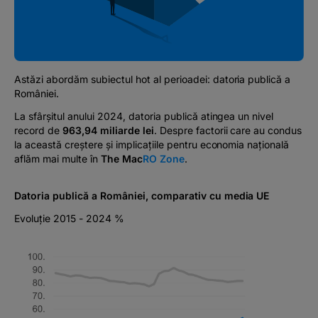
Podcast
The MacRO Zone
Astăzi abordăm subiectul
hot
al perioadei: datoria publică a
Pentru antreprenori
României.
La sfârșitul anului 2024, datoria publică atingea un nivel
Banking, pe relaxare
record de
963,94 miliarde lei
. Despre factorii care au condus
la această creștere și implicațiile pentru economia națională
aflăm mai multe în
The Ma
c
RO Zone
.
Datoria publică a României, comparativ cu media UE
Evoluție 2015 - 2024
%