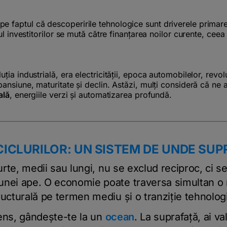
 faptul că descoperirile tehnologice sunt driverele primare
lul investitorilor se mută către finanțarea noilor curente, cee
ția industrială, era electricității, epoca automobilelor, revolu
pansiune, maturitate și declin. Astăzi, mulți consideră că ne 
ală
, energiile verzi și automatizarea profundă.
CICLURILOR: UN SISTEM DE UNDE S
curte, medii sau lungi, nu se exclud reciproc, ci s
unei ape. O economie poate traversa simultan o
ructurală pe termen mediu și o tranziție tehnolo
sens, gândește-te la un
ocean
. La suprafață, ai v