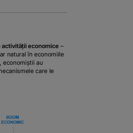
 activității economice
–
par natural în economiile
i, economiștii au
i mecanismele care le