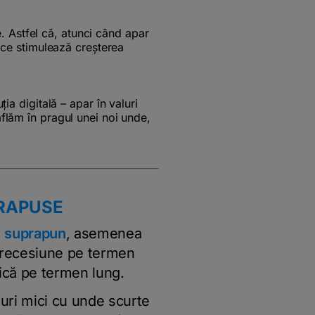
. Astfel că, atunci când apar
a ce stimulează creșterea
ția digitală – apar în valuri
aflăm în pragul unei noi unde,
UPRAPUSE
e
suprapun
, asemenea
 recesiune pe termen
gică pe termen lung.
aluri mici cu unde scurte