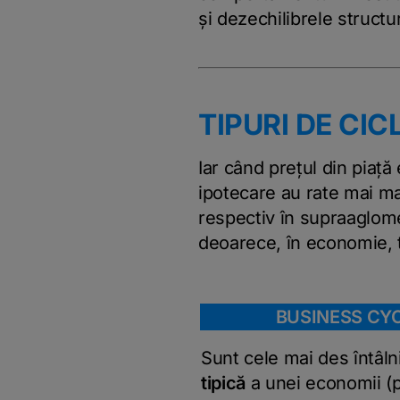
și dezechilibrele structu
TIPURI DE CI
Iar când prețul din piață
ipotecare au rate mai ma
respectiv în supraaglomer
deoarece, în economie, t
BUSINESS CYCL
Sunt cele mai des întâlni
tipică
a unei economii (