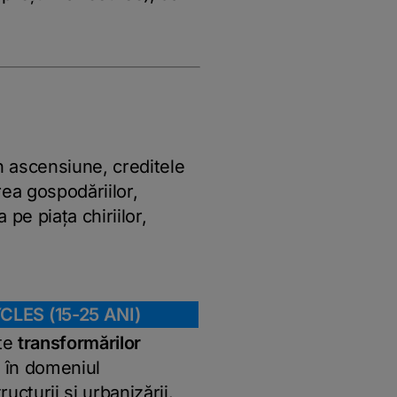
în ascensiune, creditele
ea gospodăriilor,
pe piața chiriilor,
LES (15-25 ANI)
ate
transformărilor
s în domeniul
ructurii și urbanizării.