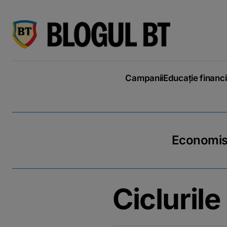
latinești
кириллица
Campanii
Educație financ
Economiseș
Cicluril