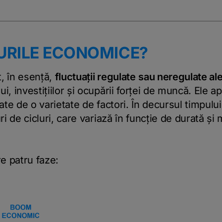
LURILE ECONOMICE?
, în esență,
fluctuații regulate
sau neregulate ale
i, investițiilor și ocupării forței de muncă. Ele a
șate de o varietate de factori. În decursul timpulu
uri de cicluri, care variază în funcție de durată ș
re patru faze: