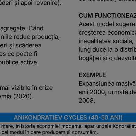
deri și apoi revenire).
CUM FUNCȚIONEA
Acest model sugerea
ii agregate. Când
creșterea economică
iile reduc producția,
inegalitatea socială
eri și scăderea
lung duce la o distri
ios ce poate fi
bogăției și o dezvolt
publice active.
EXEMPLE
Expansiunea masivă a
mai vizibile în crize
anii 2000, urmată de
emia (2020).
2008.
ANIKONDRATIEV CYCLES (40-50 ANI)
 mare, în istoria economiei moderne, apar undele Kondratie
ical modul în care producem și consumăm.