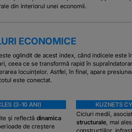
rale din interiorul unei economii.
CLURI ECONOMICE
 este oglindit de acest index, când indicele este 
ri, ceea ce se transformă rapid în supraîndatorar
area locuințelor. Astfel, în final, apare presiunea 
otul este conectat.
ES (3-10 ANI)
KUZNETS CYC
Cicluri medii, asoci
te și reflectă
dinamica
structurale
, mai ale
perioade de creștere
construcțiilor, infrast