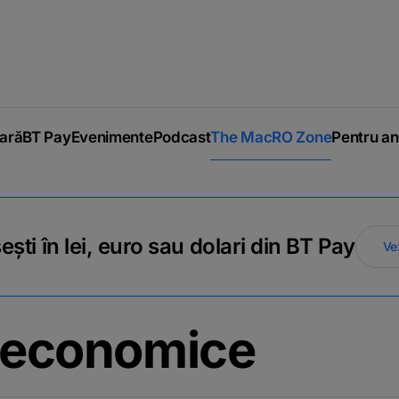
iară
BT Pay
Evenimente
Podcast
The MacRO Zone
Pentru an
ti în lei, euro sau dolari din BT Pay
Ve
e economice