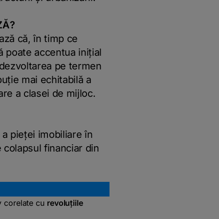
ZĂ?
ză că, în timp ce
 poate accentua inițial
, dezvoltarea pe termen
buție mai echitabilă a
are a clasei de mijloc.
 pieței imobiliare în
 colapsul financiar din
v corelate cu
revoluțiile