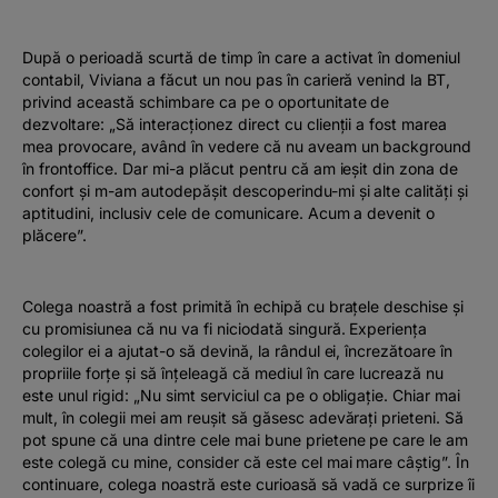
După o perioadă scurtă de timp în care a activat în domeniul
contabil, Viviana a făcut un nou pas în carieră venind la BT,
privind această schimbare ca pe o oportunitate de
dezvoltare: „Să interacționez direct cu clienții a fost marea
mea provocare, având în vedere că nu aveam un background
în frontoffice. Dar mi-a plăcut pentru că am ieșit din zona de
confort și m-am autodepășit descoperindu-mi și alte calități și
aptitudini, inclusiv cele de comunicare. Acum a devenit o
plăcere”.
Colega noastră a fost primită în echipă cu brațele deschise și
cu promisiunea că nu va fi niciodată singură. Experiența
colegilor ei a ajutat-o să devină, la rândul ei, încrezătoare în
propriile forțe și să înțeleagă că mediul în care lucrează nu
este unul rigid: „Nu simt serviciul ca pe o obligație. Chiar mai
mult, în colegii mei am reușit să găsesc adevărați prieteni. Să
pot spune că una dintre cele mai bune prietene pe care le am
este colegă cu mine, consider că este cel mai mare câștig”. În
continuare, colega noastră este curioasă să vadă ce surprize îi