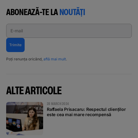
ABONEAZĂ-TE LA
NOUTĂȚI
E-mail
Trimite
Poți renunța oricând,
află mai mult
.
ALTE ARTICOLE
28 MARCH 2024
Raffaela Prisacaru: Respectul clienților
este cea mai mare recompensă