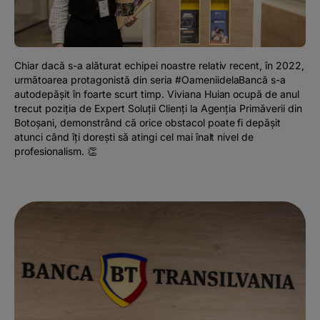
Podcast
The MacRO Zone
Chiar dacă s-a alăturat echipei noastre relativ recent, în 2022,
următoarea protagonistă din seria #OameniidelaBancă s-a
Pentru antreprenori
autodepășit în foarte scurt timp. Viviana Huian ocupă de anul
trecut poziția de Expert Soluții Clienți la Agenția Primăverii din
Botoșani, demonstrând că orice obstacol poate fi depășit
Banking, pe relaxare
atunci când îți dorești să atingi cel mai înalt nivel de
profesionalism. 👏