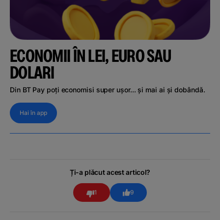
ECONOMII ÎN LEI, EURO SAU
DOLARI
Din BT Pay poți economisi super ușor... și mai ai și dobândă.
Hai în app
Ți-a plăcut acest articol?
1
9