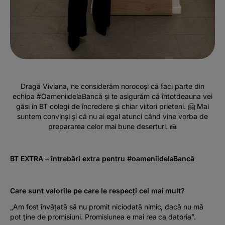
Dragă Viviana, ne considerăm norocoși că faci parte din
echipa #OameniidelaBancă și te asigurăm că întotdeauna vei
găsi în BT colegi de încredere și chiar viitori prieteni. 🤗 Mai
suntem convinși și că nu ai egal atunci când vine vorba de
prepararea celor mai bune deserturi. 🍰
BT EXTRA – întrebări extra pentru #oameniidelaBancă
Care sunt valorile pe care le respecți cel mai mult?
„Am fost învățată să nu promit niciodată nimic, dacă nu mă
pot ține de promisiuni. Promisiunea e mai rea ca datoria”.