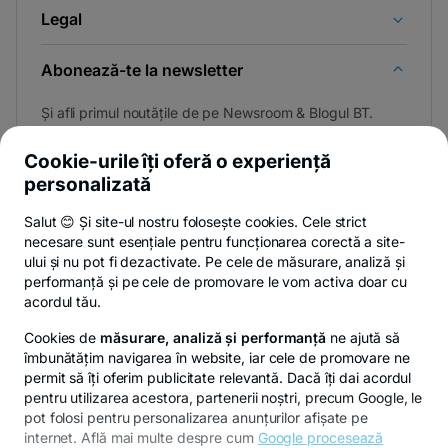
Legal
Abonează-te la newsletter
Și afli primul noutățile de pe Newsroom & Blogul BT.
Cookie-urile îți oferă o experiență
personalizată
Poți renunța oricând,
vezi detalii
.
Salut 😊 Și site-ul nostru folosește cookies. Cele strict
necesare sunt esențiale pentru funcționarea corectă a site-
ului și nu pot fi dezactivate. Pe cele de măsurare, analiză și
performanță și pe cele de promovare le vom activa doar cu
Privacy Hub
Politica de confidențialitate
Politica de cookies
S
acordul tău.
Cookies de
măsurare, analiză și performanță
ne ajută să
îmbunătățim navigarea în website, iar cele de promovare ne
permit să îți oferim publicitate relevantă. Dacă îți dai acordul
pentru utilizarea acestora, partenerii noștri, precum Google, le
© Copyright 2026 Banca Transilvania. Toate drepturile
pot folosi pentru personalizarea anunțurilor afișate pe
rezervate.
internet. Află mai multe despre cum
Google procesează