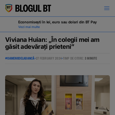
latinești
кириллица
Economisești în lei, euro sau dolari din BT Pay
Vezi mai multe
Viviana Huian: „În colegii mei am
găsit adevărați prieteni”
Campanii
#OAMENIIDELABANCĂ
27 FEBRUARY 2024
TIMP DE CITIRE:
3 MINUTE
Educație financiară
BT Pay
Evenimente