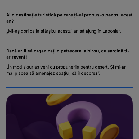
Ai o destinație turistică pe care ți-ai propus-o pentru acest
an?
„Mi-aș dori ca la sfârșitul acestui an să ajung în Laponia”.
Dacă ar fi să organizați o petrecere la birou, ce sarcină ți-
ar reveni?
„În mod sigur aș veni cu propunerile pentru desert. Și mi-ar
mai plăcea să amenajez spațiul, să îl decorez”.