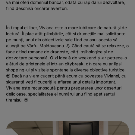
va mai oferi domeniul bancar, odată cu rapida lui dezvoltare,
fiind deschisă oricăror aventuri.
În timpul ei liber, Viviana este o mare iubitoare de natură și de
lectură. Îi plac atât plimbările, cât și drumețiile mai solicitante
pe munți, unul din obiectivele sale fiind ca anul acesta să
ajungă pe Vârful Moldoveanu. 💪 Când caută să se relaxeze, o
face citind romane de dragoste, cărți psihologice și de
dezvoltare personală. O zi ideală de weekend și-ar petrece-o
alături de prietenele ei într-un citybreak, din care nu ar lipsi
shopping-ul și vizitele spontane la diverse obiective turistice.
😎 Dacă nu v-am cucerit până acum cu povestea Vivianei, cu
siguranță veți fi cuceriți la aflarea unui detaliu important.
Viviana este recunoscută pentru prepararea unor deserturi
delicioase, specialitatea ei numărul unu fiind apetisantul
tiramisù. 🥹