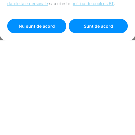
datele tale personale
sau citeste
politica de cookies BT
.
Pentru personalizarea preferințelor selectează
"
Setari
cookies
"
Nu sunt de acord
Sunt de acord