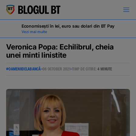
latinești
кириллица
Economisești în lei, euro sau dolari din BT Pay
Vezi mai multe
Veronica Popa: Echilibrul, cheia
unei minti linistite
Campanii
#OAMENIIDELABANCĂ
06 OCTOBER 2021
TIMP DE CITIRE:
4 MINUTE
Educație financiară
BT Pay
Evenimente