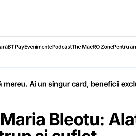
iară
BT Pay
Evenimente
Podcast
The MacRO Zone
Pentru an
 mereu. Ai un singur card, beneficii excl
aria Bleotu: Alat