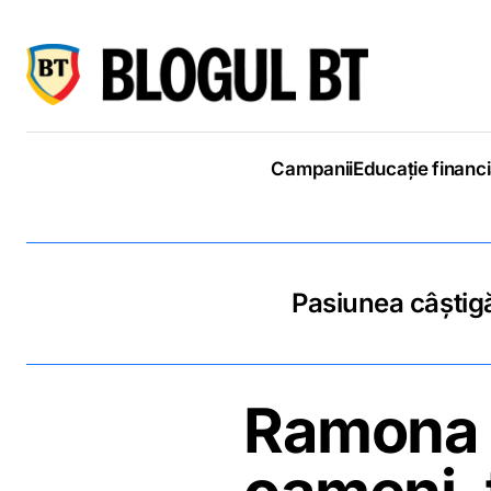
latinești
кириллица
Campanii
Educație financ
Pasiunea câștigă
Ramona M