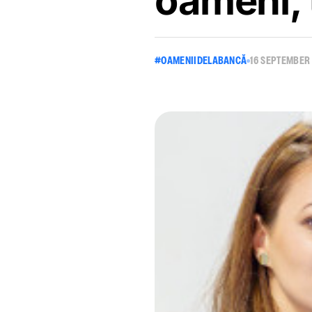
oameni, t
#OAMENIIDELABANCĂ
16 SEPTEMBER