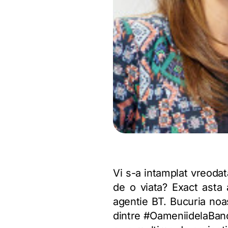
Vi s-a intamplat vreodat
de o viata? Exact asta 
agentie BT. Bucuria noa
dintre #OameniidelaBanc