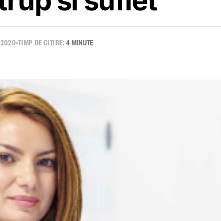
rup si suflet
 2020
TIMP DE CITIRE:
4 MINUTE