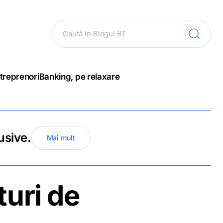
treprenori
Banking, pe relaxare
usive.
Mai mult
uri de