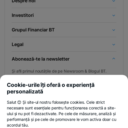
Despre noi
Investitori
Grupul Financiar BT
Legal
Abonează-te la newsletter
Și afli primul noutățile de pe Newsroom & Blogul BT.
Cookie-urile îți oferă o experiență
personalizată
Poți renunța oricând,
vezi detalii
.
Salut 😊 Și site-ul nostru folosește cookies. Cele strict
necesare sunt esențiale pentru funcționarea corectă a site-
ului și nu pot fi dezactivate. Pe cele de măsurare, analiză și
performanță și pe cele de promovare le vom activa doar cu
Privacy Hub
Politica de confidențialitate
Politica de cookies
S
acordul tău.