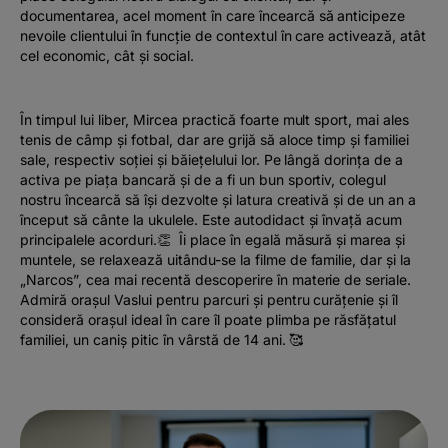
documentarea, acel moment în care încearcă să anticipeze
nevoile clientului în funcție de contextul în care activează, atât
cel economic, cât și social.
În timpul lui liber, Mircea practică foarte mult sport, mai ales
tenis de câmp și fotbal, dar are grijă să aloce timp și familiei
sale, respectiv soției și băiețelului lor. Pe lângă dorința de a
activa pe piața bancară și de a fi un bun sportiv, colegul
nostru încearcă să își dezvolte și latura creativă și de un an a
început să cânte la ukulele. Este autodidact și învață acum
principalele acorduri.👏 Îi place în egală măsură și marea și
muntele, se relaxează uitându-se la filme de familie, dar și la
„Narcos”, cea mai recentă descoperire în materie de seriale.
Admiră orașul Vaslui pentru parcuri și pentru curățenie și îl
consideră orașul ideal în care îl poate plimba pe răsfățatul
familiei, un caniș pitic în vârstă de 14 ani. 🥰