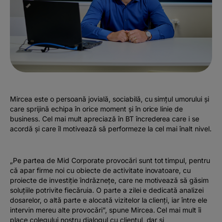
Mircea este o persoană jovială, sociabilă, cu simțul umorului și
care sprijină echipa în orice moment și în orice linie de
business. Cel mai mult apreciază în BT încrederea care i se
acordă și care îl motivează să performeze la cel mai înalt nivel.
„Pe partea de Mid Corporate provocări sunt tot timpul, pentru
că apar firme noi cu obiecte de activitate inovatoare, cu
proiecte de investiție îndrăznețe, care ne motivează să găsim
soluțiile potrivite fiecăruia. O parte a zilei e dedicată analizei
dosarelor, o altă parte e alocată vizitelor la clienți, iar între ele
intervin mereu alte provocări”, spune Mircea. Cel mai mult îi
place colegului nostru dialogul cu clientul, dar și