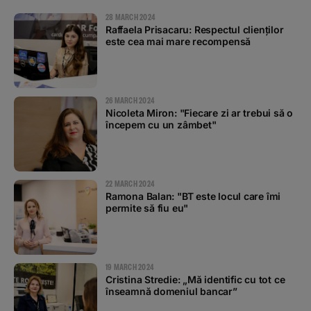
28 MARCH 2024
Raffaela Prisacaru: Respectul clienților
este cea mai mare recompensă
26 MARCH 2024
Nicoleta Miron: "Fiecare zi ar trebui să o
începem cu un zâmbet"
22 MARCH 2024
Ramona Balan: "BT este locul care îmi
permite să fiu eu"
19 MARCH 2024
Cristina Stredie: „Mă identific cu tot ce
înseamnă domeniul bancar”