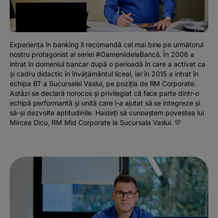
Podcast
The MacRO Zone
Experiența în banking îl recomandă cel mai bine pe următorul
nostru protagonist al seriei #OameniidelaBancă. În 2006 a
Pentru antreprenori
intrat în domeniul bancar după o perioadă în care a activat ca
și cadru didactic în învățământul liceal, iar în 2015 a intrat în
echipa BT a Sucursalei Vaslui, pe poziția de RM Corporate.
Banking, pe relaxare
Astăzi se declară norocos și privilegiat că face parte dintr-o
echipă performantă și unită care l-a ajutat să se integreze și
să-și dezvolte aptitudinile. Haideți să cunoaștem povestea lui
Mircea Dicu, RM Mid Corporate la Sucursala Vaslui. 💛