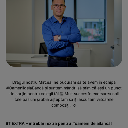
Dragul nostru Mircea, ne bucurăm să te avem în echipa
#OameniidelaBancă și suntem mândri să știm că ești un punct
de sprijin pentru colegii tăi.👏 Mult succes în exersarea noii
tale pasiuni și abia așteptăm să îți ascultăm viitoarele
compoziții. ☺️
BT EXTRA – întrebări extra pentru #oameniidelaBancă!