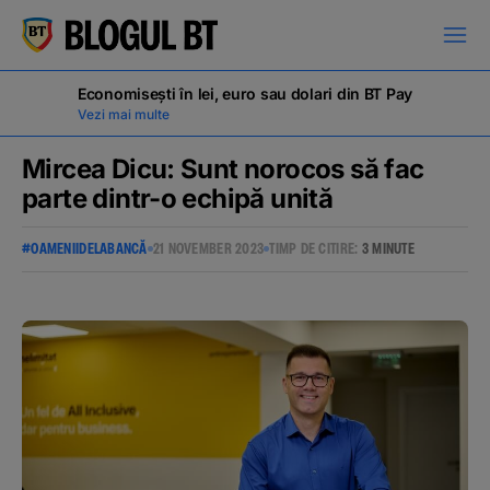
latinești
кириллица
Economisești în lei, euro sau dolari din BT Pay
Vezi mai multe
Mircea Dicu: Sunt norocos să fac
parte dintr-o echipă unită
Campanii
#OAMENIIDELABANCĂ
21 NOVEMBER 2023
TIMP DE CITIRE:
3 MINUTE
Educație financiară
BT Pay
Evenimente