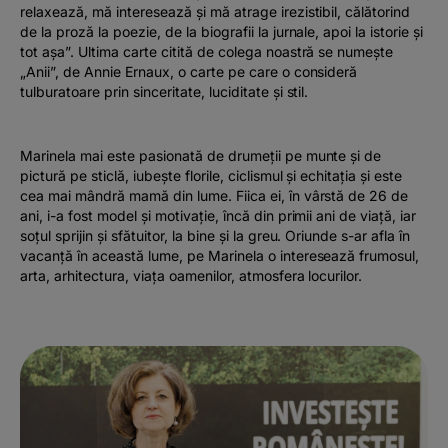
relaxează, mă interesează și mă atrage irezistibil, călătorind
de la proză la poezie, de la biografii la jurnale, apoi la istorie și
tot așa”. Ultima carte citită de colega noastră se numește
„Anii”, de Annie Ernaux, o carte pe care o consideră
tulburatoare prin sinceritate, luciditate și stil.
Marinela mai este pasionată de drumeții pe munte și de
pictură pe sticlă, iubește florile, ciclismul și echitația și este
cea mai mândră mamă din lume. Fiica ei, în vârstă de 26 de
ani, i-a fost model și motivație, încă din primii ani de viață, iar
soțul sprijin și sfătuitor, la bine și la greu. Oriunde s-ar afla în
vacanță în această lume, pe Marinela o interesează frumosul,
arta, arhitectura, viața oamenilor, atmosfera locurilor.