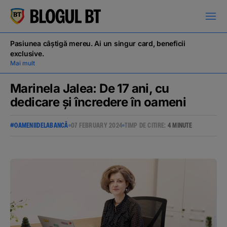
latinești
кириллица
Pasiunea câștigă mereu. Ai un singur card, beneficii
exclusive.
Mai mult
Marinela Jalea: De 17 ani, cu
dedicare și încredere în oameni
Campanii
#OAMENIIDELABANCĂ
07 FEBRUARY 2024
TIMP DE CITIRE:
4 MINUTE
Educație financiară
BT Pay
Evenimente