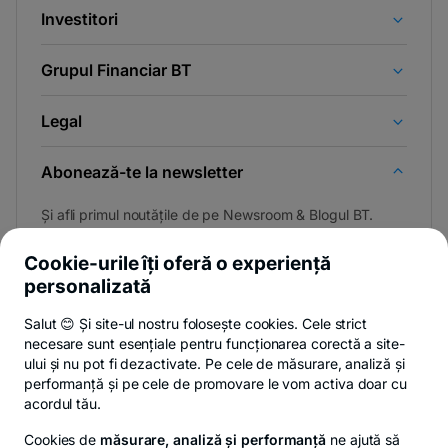
Investitori
Grupul Financiar BT
Legal
Abonează-te la newsletter
Și afli primul noutățile de pe Newsroom & Blogul BT.
Cookie-urile îți oferă o experiență
personalizată
Poți renunța oricând,
vezi detalii
.
Salut 😊 Și site-ul nostru folosește cookies. Cele strict
necesare sunt esențiale pentru funcționarea corectă a site-
ului și nu pot fi dezactivate. Pe cele de măsurare, analiză și
performanță și pe cele de promovare le vom activa doar cu
Privacy Hub
Politica de confidențialitate
Politica de cookies
S
acordul tău.
Cookies de
măsurare, analiză și performanță
ne ajută să