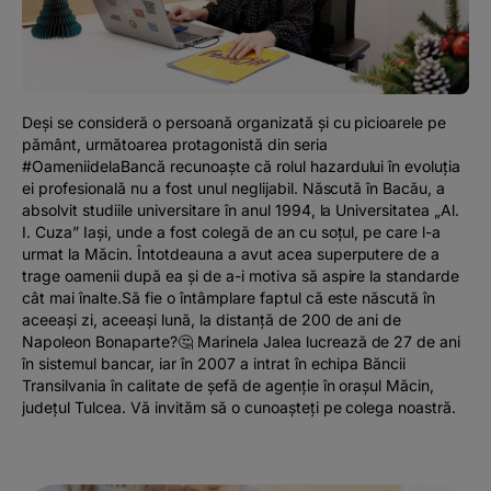
Podcast
The MacRO Zone
Deși se consideră o persoană organizată și cu picioarele pe
Pentru antreprenori
pământ, următoarea protagonistă din seria
#OameniidelaBancă recunoaște că rolul hazardului în evoluția
ei profesională nu a fost unul neglijabil. Născută în Bacău, a
Banking, pe relaxare
absolvit studiile universitare în anul 1994, la Universitatea „Al.
I. Cuza” Iași, unde a fost colegă de an cu soțul, pe care l-a
urmat la Măcin. Întotdeauna a avut acea superputere de a
trage oamenii după ea și de a-i motiva să aspire la standarde
cât mai înalte.Să fie o întâmplare faptul că este născută în
aceeași zi, aceeași lună, la distanță de 200 de ani de
Napoleon Bonaparte?🤔 Marinela Jalea lucrează de 27 de ani
în sistemul bancar, iar în 2007 a intrat în echipa Băncii
Transilvania în calitate de șefă de agenție în orașul Măcin,
județul Tulcea. Vă invităm să o cunoașteți pe colega noastră.