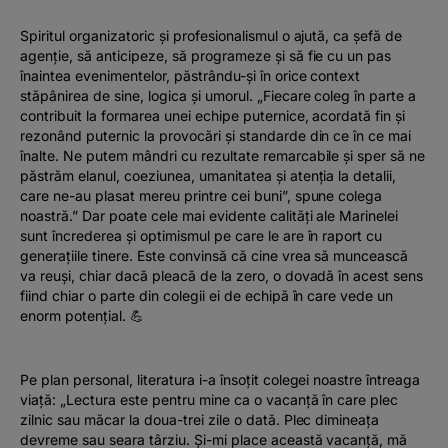
Spiritul organizatoric și profesionalismul o ajută, ca șefă de
agenție, să anticipeze, să programeze și să fie cu un pas
înaintea evenimentelor, păstrându-și în orice context
stăpânirea de sine, logica și umorul. „Fiecare coleg în parte a
contribuit la formarea unei echipe puternice, acordată fin și
rezonând puternic la provocări și standarde din ce în ce mai
înalte. Ne putem mândri cu rezultate remarcabile și sper să ne
păstrăm elanul, coeziunea, umanitatea și atenția la detalii,
care ne-au plasat mereu printre cei buni”, spune colega
noastră.” Dar poate cele mai evidente calități ale Marinelei
sunt încrederea și optimismul pe care le are în raport cu
generațiile tinere. Este convinsă că cine vrea să muncească
va reuși, chiar dacă pleacă de la zero, o dovadă în acest sens
fiind chiar o parte din colegii ei de echipă în care vede un
enorm potențial. 💪
Pe plan personal, literatura i-a însoțit colegei noastre întreaga
viață: „Lectura este pentru mine ca o vacanță în care plec
zilnic sau măcar la doua-trei zile o dată. Plec dimineața
devreme sau seara târziu. Și-mi place această vacanță, mă