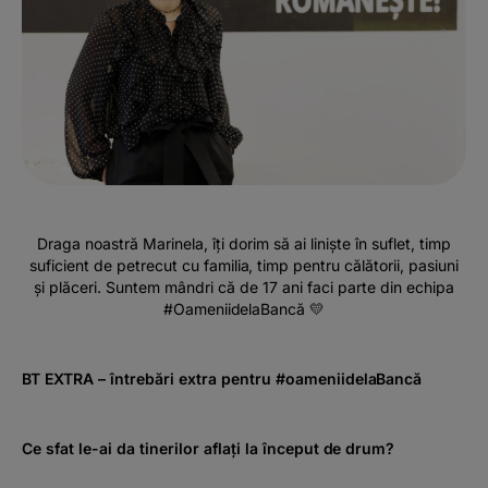
Draga noastră Marinela, îți dorim să ai liniște în suflet, timp
suficient de petrecut cu familia, timp pentru călătorii, pasiuni
și plăceri. Suntem mândri că de 17 ani faci parte din echipa
#OameniidelaBancă 💛
BT EXTRA – întrebări extra pentru #oameniidelaBancă
Ce sfat le-ai da tinerilor aflați la început de drum?