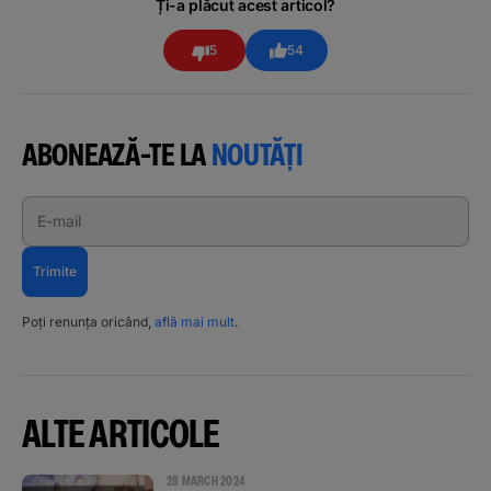
Ți-a plăcut acest articol?
5
54
ABONEAZĂ-TE LA
NOUTĂȚI
E-mail
Trimite
Poți renunța oricând,
află mai mult
.
ALTE ARTICOLE
28 MARCH 2024