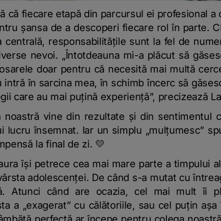
că fiecare etapă din parcursul ei profesional a c
ru șansa de a descoperi fiecare rol în parte. C
 centrală, responsabilitățile sunt la fel de nume
diverse nevoi. „Întotdeauna mi-a plăcut să găses
dosarele doar pentru că necesită mai multă cerce
 intră în sarcina mea, în schimb încerc să găsesc 
ii care au mai puțină experiență”, precizează La
 noastră vine din rezultate și din sentimentul c
nui lucru însemnat. Iar un simplu „mulțumesc” sp
ensă la final de zi. 💛
aura își petrece cea mai mare parte a timpului ală
a vârsta adolescenței. De când s-a mutat cu întrea
ă. Atunci când are ocazia, cel mai mult îi p
a a „exagerat” cu călătoriile, sau cel puțin așa î
mbătă perfectă ar începe pentru colega noastră 