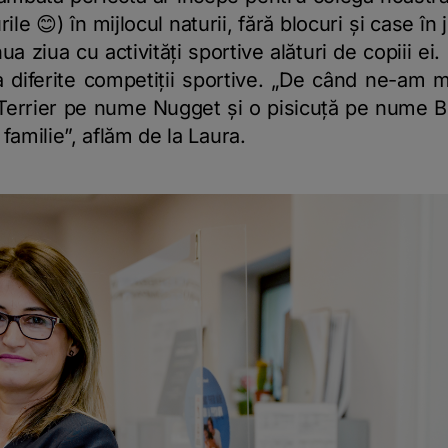
urile 😊) în mijlocul naturii, fără blocuri și case în
a ziua cu activități sportive alături de copiii ei.
la diferite competiții sportive. „De când ne-am 
 Terrier pe nume Nugget și o pisicuță pe nume Be
familie”, aflăm de la Laura.