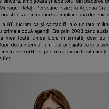
 sinceră, ambițioasă și face totul din plăcerea d
e Manager Relații Persoane Fizice la Agenția Cr
 noastră care în curând va împlini două decenii al
la BT, lucram ca și contabilă la o unitate milit
 primele două agenții. Era prin 2003 când auzis
lia mea toată lumea lucra în armată, doar eu 
upă două interviuri am fost angajată ca și casier
ministrare credite și pentru că mi-au lipsit clienți
a Est.