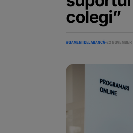
suportul
colegi”
#OAMENIIDELABANCĂ
22 NOVEMBER