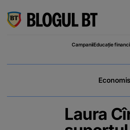
latinești
кириллица
Campanii
Educație financ
Economiseș
Laura Cîr