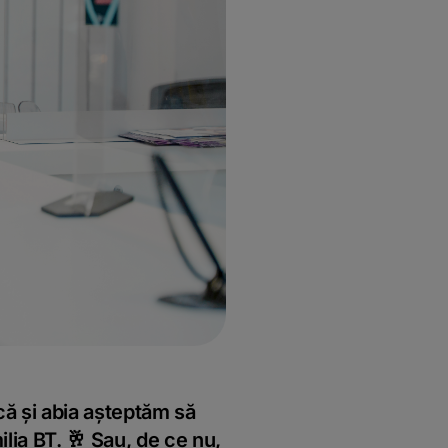
ă și abia așteptăm să
lia BT. 🥂 Sau, de ce nu,