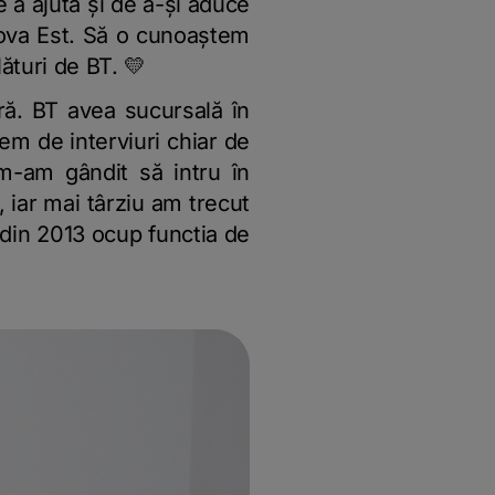
e a ajuta și de a-și aduce
aiova Est. Să o cunoaștem
ături de BT. 💛
ară. BT avea sucursală în
em de interviuri chiar de
m-am gândit să intru în
, iar mai târziu am trecut
i din 2013 ocup functia de