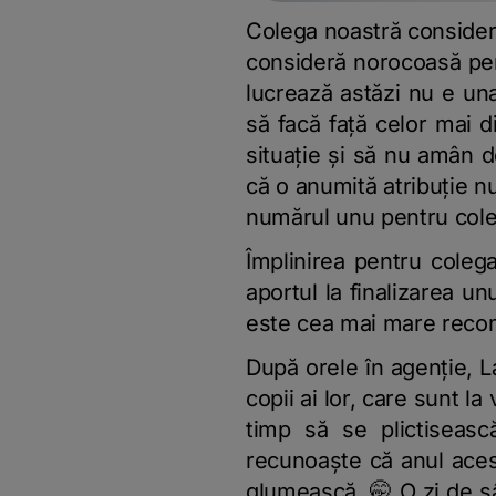
Colega noastră consideră 
consideră norocoasă pent
lucrează astăzi nu e una
să facă față celor mai 
situație și să nu amân 
că o anumită atribuție nu
numărul unu pentru coleg
Împlinirea pentru colega
aportul la finalizarea u
este cea mai mare recomp
După orele în agenție, L
copii ai lor, care sunt l
timp să se plictiseasc
recunoaște că anul acest
glumească. 🤭 O zi de sâ