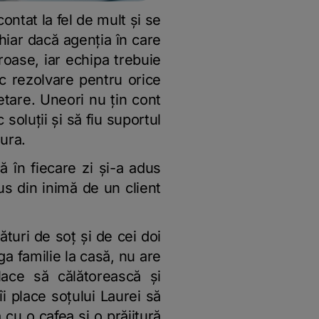
ontat la fel de mult și se
hiar dacă agenția în care
roase, iar echipa trebuie
c rezolvare pentru orice
tare. Uneori nu țin cont
soluții și să fiu suportul
ura.
ă în fiecare zi și-a adus
us din inimă de un client
turi de soț și de cei doi
ga familie la casă, nu are
lace să călătorească și
i place soțului Laurei să
cu o cafea și o prăjitură