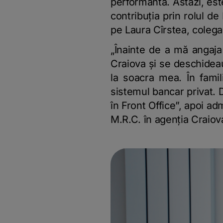
performantă. Astăzi, este
contribuția prin rolul d
pe Laura Cîrstea, colega
„Înainte de a mă angaja 
Craiova și se deschideau
la soacra mea. În fami
sistemul bancar privat. D
în Front Office”, apoi ad
M.R.C. în agenția Craiov