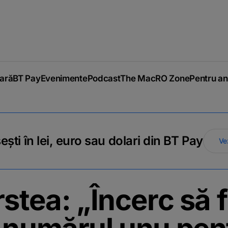
iară
BT Pay
Evenimente
Podcast
The MacRO Zone
Pentru an
ti în lei, euro sau dolari din BT Pay
Ve
stea: „Încerc să f