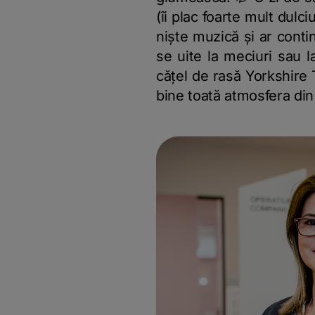
(îi plac foarte mult dulci
niște muzică și ar continu
se uite la meciuri sau 
cățel de rasă Yorkshire
bine toată atmosfera din 