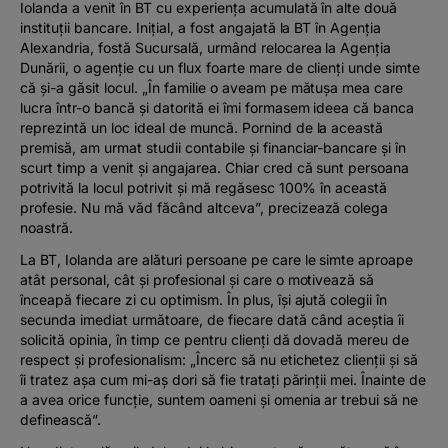
Iolanda a venit în BT cu experiența acumulată în alte două
instituții bancare. Inițial, a fost angajată la BT în Agenția
Alexandria, fostă Sucursală, urmând relocarea la Agenția
Dunării, o agenție cu un flux foarte mare de clienți unde simte
că și-a găsit locul. „În familie o aveam pe mătușa mea care
lucra într-o bancă și datorită ei îmi formasem ideea că banca
reprezintă un loc ideal de muncă. Pornind de la această
premisă, am urmat studii contabile și financiar-bancare și în
scurt timp a venit și angajarea. Chiar cred că sunt persoana
potrivită la locul potrivit și mă regăsesc 100% în această
profesie. Nu mă văd făcând altceva”, precizează colega
noastră.
La BT, Iolanda are alături persoane pe care le simte aproape
atât personal, cât și profesional și care o motivează să
înceapă fiecare zi cu optimism. În plus, își ajută colegii în
secunda imediat următoare, de fiecare dată când aceștia îi
solicită opinia, în timp ce pentru clienți dă dovadă mereu de
respect și profesionalism: „Încerc să nu etichetez clienții și să
îi tratez așa cum mi-aș dori să fie tratați părinții mei. Înainte de
a avea orice funcție, suntem oameni și omenia ar trebui să ne
definească”.