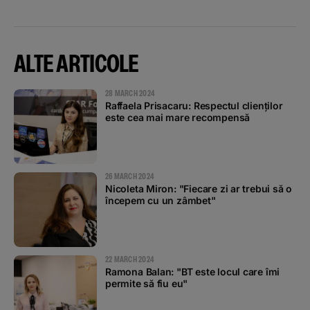
ALTE ARTICOLE
28 MARCH 2024
Raffaela Prisacaru: Respectul clienților
este cea mai mare recompensă
26 MARCH 2024
Nicoleta Miron: "Fiecare zi ar trebui să o
începem cu un zâmbet"
22 MARCH 2024
Ramona Balan: "BT este locul care îmi
permite să fiu eu"