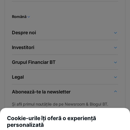
Română
Despre noi
Investitori
Grupul Financiar BT
Legal
Abonează-te la newsletter
Și afli primul noutățile de pe Newsroom & Blogul BT.
Cookie-urile îți oferă o experiență
personalizată