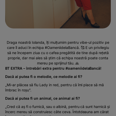
Draga noastră Iolanda, îți mulțumim pentru vibe-ul pozitiv pe
care îl aduci în echipa #OameniidelaBancă. 🥰 E un privilegiu
să ne începem ziua cu o cafea pregătită de tine după rețetă
proprie, dar mai ales să știm că echipa noastră poate conta
mereu pe sprijinul tău. 🙏
BT EXTRA – întrebări extra pentru #oameniidelaBancă!
Dacă ai putea fi o melodie, ce melodie ai fi?
„Mi-ar plăcea să fiu Lady in red, pentru că îmi place să mă
îmbrac în roșu”.
Dacă ai putea fi un animal, ce animal ai fi?
„Cred că aș fi o furnică, sau o albină, pentru că sunt harnică și
încerc mereu să construiesc câte ceva. Întotdeauna am cărat