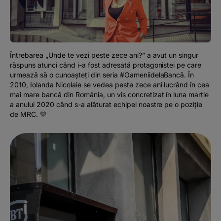
Podcast
The MacRO Zone
Întrebarea „Unde te vezi peste zece ani?” a avut un singur
Pentru antreprenori
răspuns atunci când i-a fost adresată protagonistei pe care
urmează să o cunoașteți din seria #OameniidelaBancă. În
2010, Iolanda Nicolaie se vedea peste zece ani lucrând în cea
Banking, pe relaxare
mai mare bancă din România, un vis concretizat în luna martie
a anului 2020 când s-a alăturat echipei noastre pe o poziție
de MRC. 💛