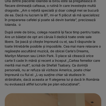
Una dintre plăcerile Iolandei la birou este să pregătească în
fiecare dimineață cafeaua, o rutină în care investește multă
dragoste. „Am o rețetă specială și doar colegii mei se bucură
de ea. Dacă nu lucram la BT, mi-ar fi plăcut să mă specializez
în prepararea cafelei și poate să devin barista”, precizează
Iolanda. ☺️
După orele de birou, colega noastră își face timp pentru toate.
Are un băiețel de opt ani căruia îi dedică toate orele sale
libere. Se joacă și citește împreună cu el, sau îi răspunde la
toate întrebările posibile și imposibile. Cea mai mare relaxare o
regăsește ascultând muzică, de obicei Carla’s Dreams,
Marilyn Manson sau Linkin Park. Îi place să citească orice
carte îi cade în mână și recent a început „Cartea femeilor care
merită mai mult”, scrisă de Shefali Tsabary. Ca dorință
personală, nu ar refuza să viziteze America, poate chiar
împreună cu fiul ei: „L-aș susține chiar să studieze în
străinătate, dacă aceasta ar fi alegerea lui și dacă în România
nu evoluează altfel lucrurile pe plan educațional”.