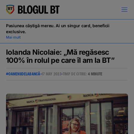
latinești
кириллица
Pasiunea câștigă mereu. Ai un singur card, beneficii
exclusive.
Mai mult
Iolanda Nicolaie: „Mă regăsesc
100% în rolul pe care îl am la BT”
Campanii
#OAMENIIDELABANCĂ
17 MAY 2023
TIMP DE CITIRE:
4 MINUTE
Educație financiară
BT Pay
Evenimente