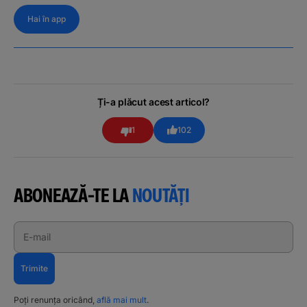
Hai în app
Ți-a plăcut acest articol?
1
102
ABONEAZĂ-TE LA
NOUTĂȚI
E-mail
Trimite
Poți renunța oricând,
află mai mult
.