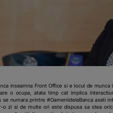
nca inseamna Front Office si e locul de munca id
care o ocupa, atata timp cat implica interacti
 se numara printre #OameniidelaBanca axati in
o zi si de multe ori este dispusa sa stea oricat