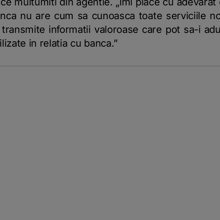
ce multumiti din agentie. „Imi place cu adevarat
anca nu are cum sa cunoasca toate serviciile no
 transmite informatii valoroase care pot sa-i aduc
ilizate in relatia cu banca.”