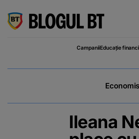
latinești
кириллица
Campanii
Educație financ
Economiseș
Ileana N