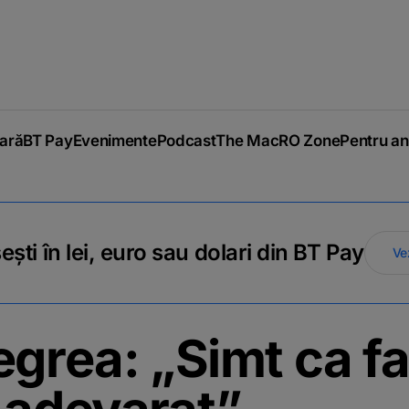
iară
BT Pay
Evenimente
Podcast
The MacRO Zone
Pentru an
ti în lei, euro sau dolari din BT Pay
Ve
egrea: „Simt ca fa