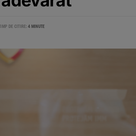
 adevarat”
TIMP DE CITIRE:
4 MINUTE