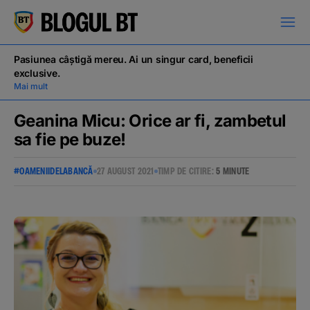
latinești
кириллица
Pasiunea câștigă mereu. Ai un singur card, beneficii
exclusive.
Mai mult
Geanina Micu: Orice ar fi, zambetul
sa fie pe buze!
Campanii
#OAMENIIDELABANCĂ
27 AUGUST 2021
TIMP DE CITIRE:
5 MINUTE
Educație financiară
BT Pay
Evenimente