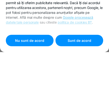
permit să îți oferim publicitate relevantă. Dacă îți dai acordul
pentru utilizarea acestora, partenerii noștri, precum Google, le
pot folosi pentru personalizarea anunțurilor afișate pe
internet. Află mai multe despre cum
Google procesează
datele tale personale
sau citeste
politica de cookies BT
.
Pentru personalizarea preferințelor selectează
"
Setari
cookies
"
Nu sunt de acord
Sunt de acord