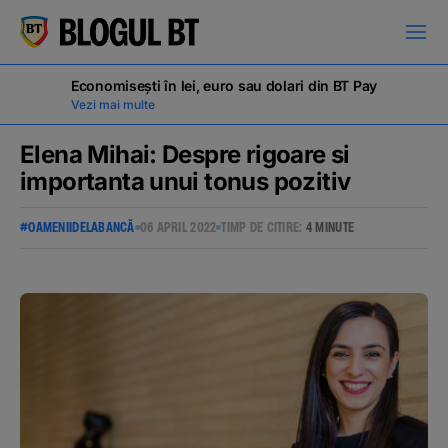
latinești
кириллица
Economisești în lei, euro sau dolari din BT Pay
Vezi mai multe
Elena Mihai: Despre rigoare si
importanta unui tonus pozitiv
Campanii
#OAMENIIDELABANCĂ
06 APRIL 2022
TIMP DE CITIRE:
4 MINUTE
Educație financiară
BT Pay
Evenimente