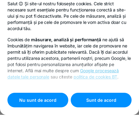
Salut 😊 Și site-ul nostru folosește cookies. Cele strict
necesare sunt esențiale pentru funcționarea corectă a site-
ului și nu pot fi dezactivate. Pe cele de măsurare, analiză și
performanță și pe cele de promovare le vom activa doar cu
acordul tău.
Cookies de
măsurare, analiză și performanță
ne ajută să
îmbunătățim navigarea în website, iar cele de promovare ne
permit să îți oferim publicitate relevantă. Dacă îți dai acordul
pentru utilizarea acestora, partenerii noștri, precum Google, le
pot folosi pentru personalizarea anunțurilor afișate pe
internet. Află mai multe despre cum
Google procesează
datele tale personale
sau citeste
politica de cookies BT
.
Pentru personalizarea preferințelor selectează
"
Setari
cookies
"
Nu sunt de acord
Sunt de acord