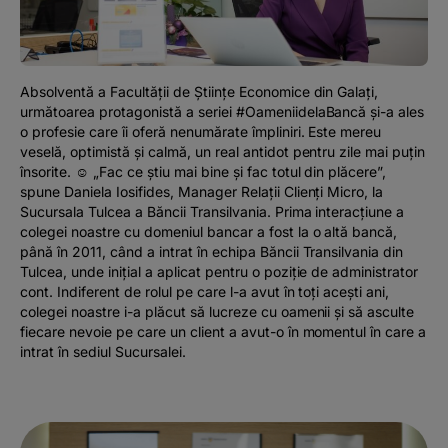
Podcast
The MacRO Zone
Absolventă a Facultății de Științe Economice din Galați,
următoarea protagonistă a seriei #OameniidelaBancă și-a ales
Pentru antreprenori
o profesie care îi oferă nenumărate împliniri. Este mereu
veselă, optimistă și calmă, un real antidot pentru zile mai puțin
însorite. ☺️ „Fac ce știu mai bine și fac totul din plăcere”,
Banking, pe relaxare
spune Daniela Iosifides, Manager Relații Clienți Micro, la
Sucursala Tulcea a Băncii Transilvania. Prima interacțiune a
colegei noastre cu domeniul bancar a fost la o altă bancă,
până în 2011, când a intrat în echipa Băncii Transilvania din
Tulcea, unde inițial a aplicat pentru o poziție de administrator
cont. Indiferent de rolul pe care l-a avut în toți acești ani,
colegei noastre i-a plăcut să lucreze cu oamenii și să asculte
fiecare nevoie pe care un client a avut-o în momentul în care a
intrat în sediul Sucursalei.