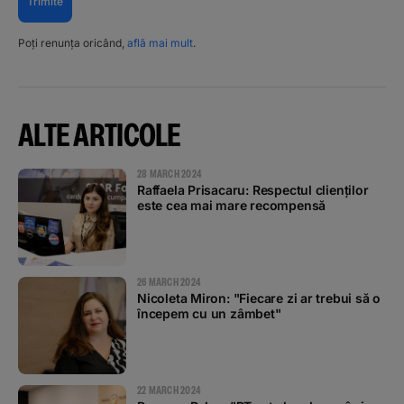
Trimite
Poți renunța oricând,
află mai mult
.
ALTE ARTICOLE
28 MARCH 2024
Raffaela Prisacaru: Respectul clienților
este cea mai mare recompensă
26 MARCH 2024
Nicoleta Miron: "Fiecare zi ar trebui să o
începem cu un zâmbet"
22 MARCH 2024