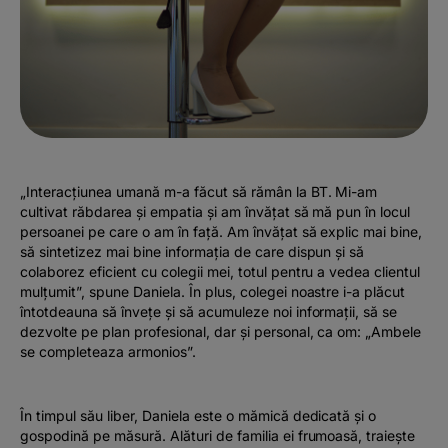
„Interacțiunea umană m-a făcut să rămân la BT. Mi-am
cultivat răbdarea și empatia și am învățat să mă pun în locul
persoanei pe care o am în față. Am învățat să explic mai bine,
să sintetizez mai bine informația de care dispun și să
colaborez eficient cu colegii mei, totul pentru a vedea clientul
mulțumit”, spune Daniela. În plus, colegei noastre i-a plăcut
întotdeauna să învețe și să acumuleze noi informații, să se
dezvolte pe plan profesional, dar și personal, ca om: „Ambele
se completeaza armonios”.
În timpul său liber, Daniela este o mămică dedicată și o
gospodină pe măsură. Alături de familia ei frumoasă, traiește