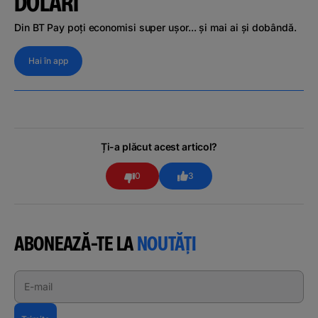
DOLARI
Din BT Pay poți economisi super ușor... și mai ai și dobândă.
Hai în app
Ți-a plăcut acest articol?
0
3
ABONEAZĂ-TE LA
NOUTĂȚI
E-mail