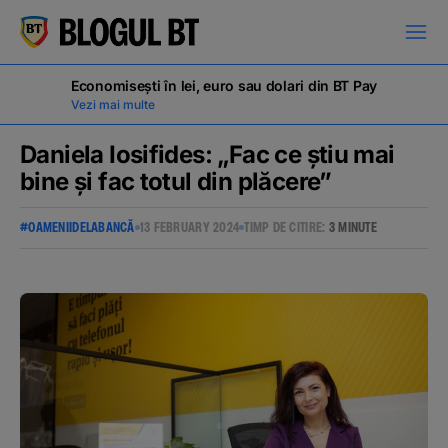
latinești
кириллица
Economisești în lei, euro sau dolari din BT Pay
Vezi mai multe
Daniela Iosifides: „Fac ce știu mai
bine și fac totul din plăcere”
Campanii
#OAMENIIDELABANCĂ
13 FEBRUARY 2024
TIMP DE CITIRE:
3 MINUTE
Educație financiară
BT Pay
Evenimente