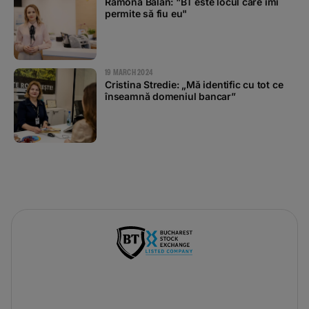
Ramona Balan: "BT este locul care îmi
permite să fiu eu"
19 MARCH 2024
Cristina Stredie: „Mă identific cu tot ce
înseamnă domeniul bancar”