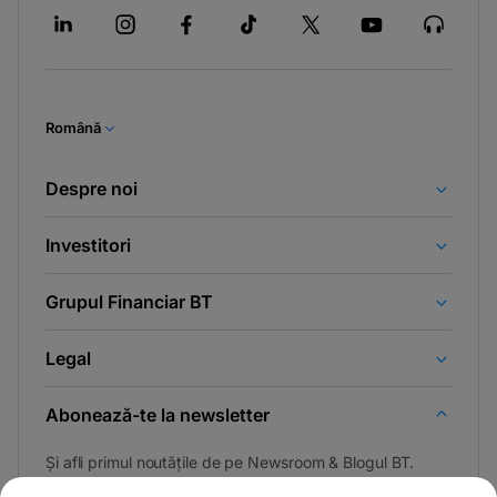
Română
Despre noi
Investitori
Grupul Financiar BT
Legal
Abonează-te la newsletter
Și afli primul noutățile de pe Newsroom & Blogul BT.