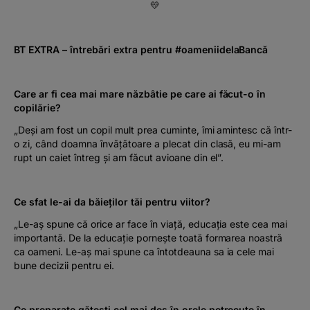
💛
BT EXTRA – întrebări extra pentru #oameniidelaBancă
Care ar fi cea mai mare năzbâtie pe care ai făcut-o în
copilărie?
„Deși am fost un copil mult prea cuminte, îmi amintesc că într-
o zi, când doamna învățătoare a plecat din clasă, eu mi-am
rupt un caiet întreg și am făcut avioane din el”.
Ce sfat le-ai da băieților tăi pentru viitor?
„Le-aș spune că orice ar face în viață, educația este cea mai
importantă. De la educație pornește toată formarea noastră
ca oameni. Le-aș mai spune ca întotdeauna sa ia cele mai
bune decizii pentru ei.
Ce preparate gătești cel mai des în orele petrecute în