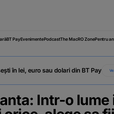
iară
BT Pay
Evenimente
Podcast
The MacRO Zone
Pentru an
ti în lei, euro sau dolari din BT Pay
Ve
anta: Intr-o lume 