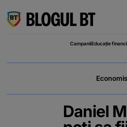
latinești
кириллица
Campanii
Educație financ
Economiseș
Daniel M