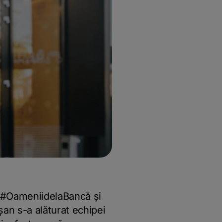
a #OameniidelaBancă și
an s-a alăturat echipei