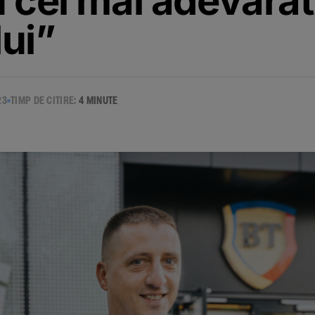
n cel mai adevărat
ui”
23
TIMP DE CITIRE:
4 MINUTE