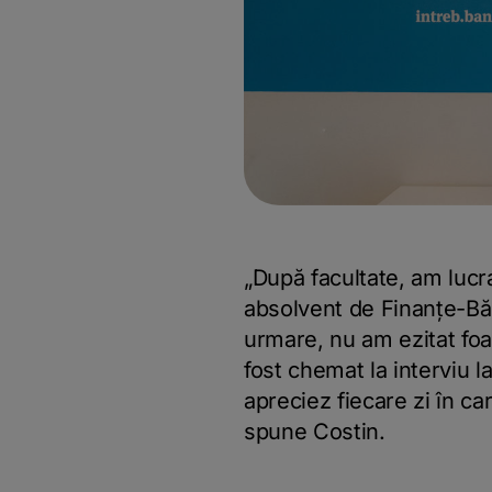
„După facultate, am lucra
absolvent de Finanțe-Băn
urmare, nu am ezitat foa
fost chemat la interviu l
apreciez fiecare zi în car
spune Costin.