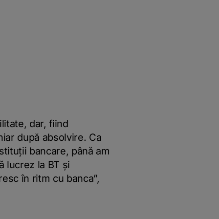
tate, dar, fiind
hiar după absolvire. Ca
stituții bancare, până am
 lucrez la BT și
cresc în ritm cu banca”,