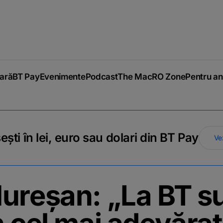
iară
BT Pay
Evenimente
Podcast
The MacRO Zone
Pentru an
ti în lei, euro sau dolari din BT Pay
Ve
ureșan: „La BT s