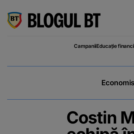
latinești
кириллица
Campanii
Educație financ
Economiseș
Costin M