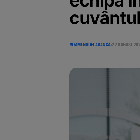
echipă î
cuvântul
#OAMENIIDELABANCĂ
22 AUGUST 20