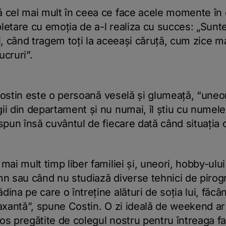
ă cel mai mult în ceea ce face acele momente în
letare cu emoția de a-l realiza cu succes: „Sunt
și, când tragem toți la aceeași căruță, cum zice
ucruri”.
, Costin este o persoană veselă și glumeață, “uneor
ii din departament și nu numai, îl știu cu numele 
spun însă cuvântul de fiecare dată când situația 
mai mult timp liber familiei și, uneori, hobby-ului
mn sau când nu studiază diverse tehnici de pirog
ina pe care o întreține alături de soția lui, făcâ
laxantă”, spune Costin. O zi ideală de weekend a
os pregătite de colegul nostru pentru întreaga fa