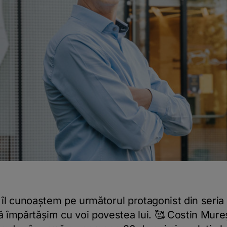
ă îl cunoaștem pe următorul protagonist din seri
 împărtășim cu voi povestea lui. 🥰 Costin Mureș