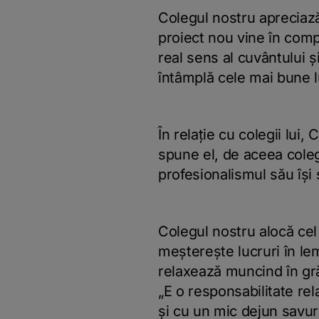
Colegul nostru apreciaz
proiect nou vine în comp
real sens al cuvântului 
întâmplă cele mai bune l
În relație cu colegii lui
spune el, de aceea coleg
profesionalismul său își 
Colegul nostru alocă cel 
meșterește lucruri în le
relaxează muncind în grăd
„E o responsabilitate re
și cu un mic dejun savur