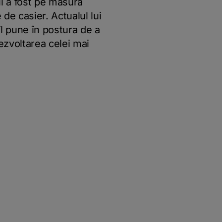
ui a fost pe măsura
 de casier. Actualul lui
îl pune în postura de a
dezvoltarea celei mai