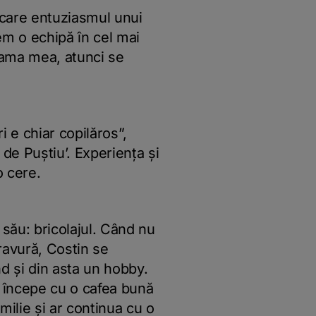
 care entuziasmul unui
em o echipă în cel mai
 mama mea, atunci se
i e chiar copilăros”,
de Puștiu’. Experiența și
o cere.
 său: bricolajul. Când nu
ravură, Costin se
nd și din asta un hobby.
r începe cu o cafea bună
milie și ar continua cu o