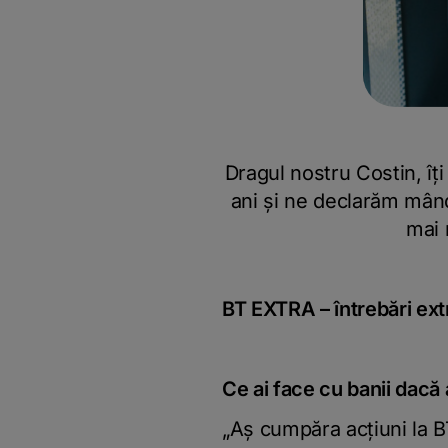
Dragul nostru Costin, î
ani și ne declarăm mândr
mai 
BT EXTRA – întrebări ex
Ce ai face cu banii dacă 
„Aș cumpăra acțiuni la B