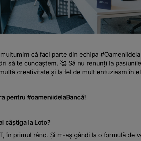
ți mulțumim că faci parte din echipa #Oameniide
i să te cunoaștem. 🥰 Să nu renunți la pasiunile 
multă creativitate și la fel de mult entuziasm în el
tra pentru #oameniidelaBancă!
ai câștiga la Loto?
T, în primul rând. Și m-aș gândi la o formulă de v