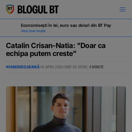
latinești
кириллица
Economisești în lei, euro sau dolari din BT Pay
Vezi mai multe
Catalin Crisan-Natia: "Doar ca
echipa putem creste"
Campanii
#OAMENIIDELABANCĂ
13 APRIL 2022
TIMP DE CITIRE:
4 MINUTE
Educație financiară
BT Pay
Evenimente