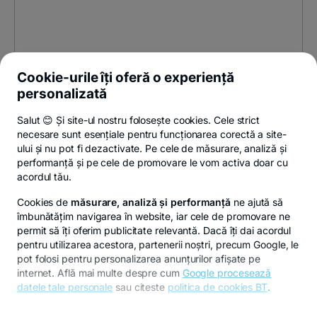
Cookie-urile îți oferă o experiență
personalizată
Salut 😊 Și site-ul nostru folosește cookies. Cele strict
necesare sunt esențiale pentru funcționarea corectă a site-
ului și nu pot fi dezactivate. Pe cele de măsurare, analiză și
performanță și pe cele de promovare le vom activa doar cu
acordul tău.
Cookies de
măsurare, analiză și performanță
ne ajută să
îmbunătățim navigarea în website, iar cele de promovare ne
permit să îți oferim publicitate relevantă. Dacă îți dai acordul
pentru utilizarea acestora, partenerii noștri, precum Google, le
pot folosi pentru personalizarea anunțurilor afișate pe
internet. Află mai multe despre cum
Google procesează
datele tale personale
sau citeste
politica de cookies BT
.
Pentru personalizarea preferințelor selectează
"
Setari