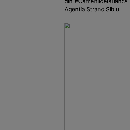
din #OameniidelaBanca v
Agentia Strand Sibiu.