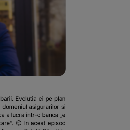
rii. Evolutia ei pe plan
 domeniul asigurarilor si
ca a lucra intr-o banca „e
tare”. 😊 In acest episod