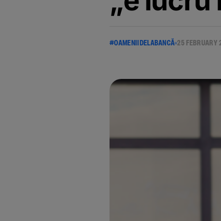
„e lucru
#OAMENIIDELABANCĂ
25 FEBRUARY 