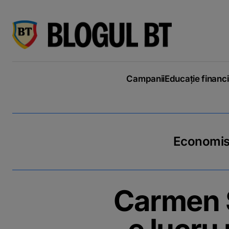
latinești
кириллица
Campanii
Educație financ
Economiseș
Carmen S