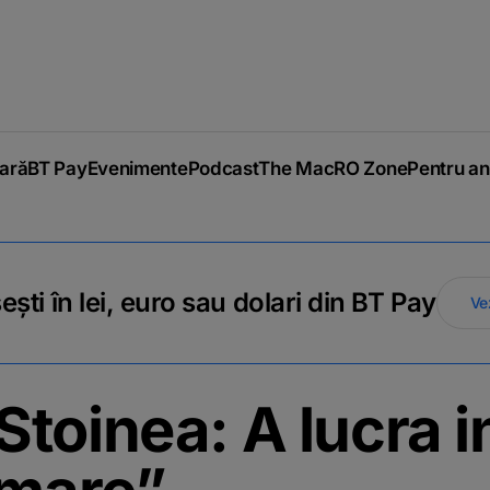
iară
BT Pay
Evenimente
Podcast
The MacRO Zone
Pentru an
ti în lei, euro sau dolari din BT Pay
Ve
toinea: A lucra 