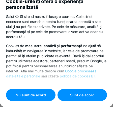
Cookie-urile îți oferă o experiență
personalizată
Salut 😊 Și site-ul nostru folosește cookies. Cele strict
necesare sunt esențiale pentru funcționarea corectă a site-
ului și nu pot fi dezactivate. Pe cele de măsurare, analiză și
performanță și pe cele de promovare le vom activa doar cu
acordul tău.
Cookies de
măsurare, analiză și performanță
ne ajută să
îmbunătățim navigarea în website, iar cele de promovare ne
permit să îți oferim publicitate relevantă. Dacă îți dai acordul
pentru utilizarea acestora, partenerii noștri, precum Google, le
pot folosi pentru personalizarea anunțurilor afișate pe
internet. Află mai multe despre cum
Google procesează
datele tale personale
sau citeste
politica de cookies BT
.
Pentru personalizarea preferințelor selectează
"
Setari
cookies
"
Nu sunt de acord
Sunt de acord