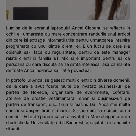
Podcast
The MacRO Zone
Lumina de la ecranul laptopului Ancai Ciobanu se reflecta in
ochii ei, urmareste cu mare concentrare randurile unui articol
Pentru antreprenori
din care isi extrage informatii utile pentru urmatoarea intalnire
programata cu unul dintre clientii ei. E un lucru pe care s-a
obisnuit sa-l faca cu regularitate, pentru ca este manager
Banking, pe relaxare
relatii clienti in familia BT Mic si e important pentru ea ca
persoana cu care discuta sa se simta inteleasa, asa ca inainte
de toate Anca incearca sa ii afle povestea.
In portofoliul Ancai se gasesc multi clienti din diverse domenii,
de la care a avut foarte multe de invatat: business-uri pe
partea de HoReCa, organizare de evenimente, cofetarii,
ateliere de creatie vestimentara, chiar si business-uri pe
partea de transport, cu... tiruri si masini. Da, Anca stie multe
chestii si despre tiruri si masini. Si stie cum sa comunice cu
oamenii. Este de parere ca ce a invatat la Marketing in anii de
studentie la Universitatea din Bucuresti au ajutat-o in anumite
situatii.