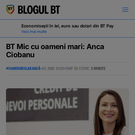
latinești
кириллица
Economisești în lei, euro sau dolari din BT Pay
Vezi mai multe
BT Mic cu oameni mari: Anca
Ciobanu
Campanii
#OAMENIIDELABANCĂ
02 JUNE 2020
TIMP DE CITIRE:
3 MINUTE
Educație financiară
BT Pay
Evenimente