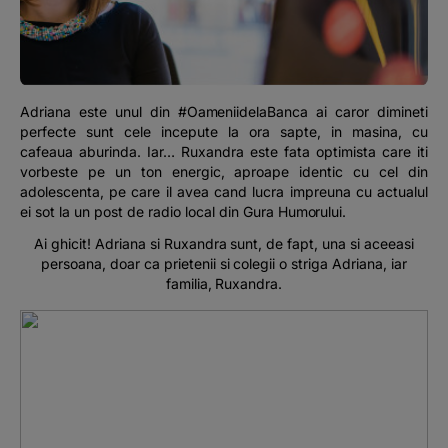
Podcast
The MacRO Zone
Adriana este unul din #OameniidelaBanca ai caror dimineti
Pentru antreprenori
perfecte sunt cele incepute la ora sapte, in masina, cu
cafeaua aburinda. Iar… Ruxandra este fata optimista care iti
vorbeste pe un ton energic, aproape identic cu cel din
Banking, pe relaxare
adolescenta, pe care il avea cand lucra impreuna cu actualul
ei sot la un post de radio local din Gura Humorului.
Ai ghicit! Adriana si Ruxandra sunt, de fapt, una si aceeasi
persoana, doar ca prietenii si colegii o striga Adriana, iar
familia, Ruxandra.