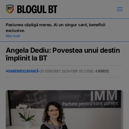
latinești
кириллица
Pasiunea câștigă mereu. Ai un singur card, beneficii
exclusive.
Mai mult
Angela Dediu: Povestea unui destin
împlinit la BT
Campanii
#OAMENIIDELABANCĂ
29 FEBRUARY 2024
TIMP DE CITIRE:
4 MINUTE
Educație financiară
BT Pay
Evenimente