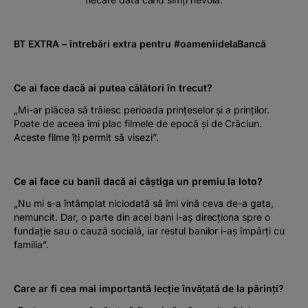
BT EXTRA – întrebări extra pentru #oameniidelaBancă
Ce ai face dacă ai putea călători în trecut?
„Mi-ar plăcea să trăiesc perioada prințeselor și a prinților.
Poate de aceea îmi plac filmele de epocă și de Crăciun.
Aceste filme îți permit să visezi”.
Ce ai face cu banii dacă ai câștiga un premiu la loto?
„Nu mi s-a întâmplat niciodată să îmi vină ceva de-a gata,
nemuncit. Dar, o parte din acei bani i-aș direcționa spre o
fundație sau o cauză socială, iar restul banilor i-aș împărți cu
familia”.
Care ar fi cea mai importantă lecție învățată de la părinți?