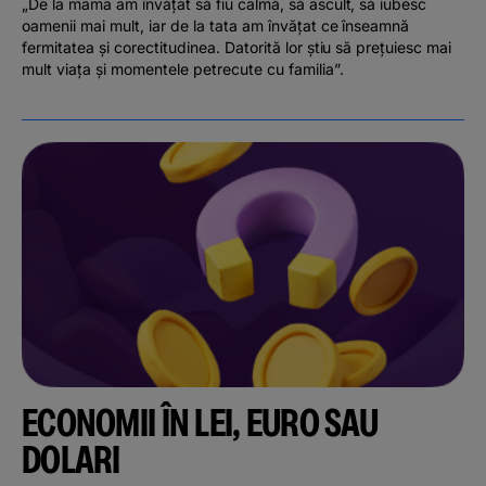
„De la mama am învățat să fiu calmă, să ascult, să iubesc
oamenii mai mult, iar de la tata am învățat ce înseamnă
fermitatea și corectitudinea. Datorită lor știu să prețuiesc mai
mult viața și momentele petrecute cu familia”.
ECONOMII ÎN LEI, EURO SAU
DOLARI