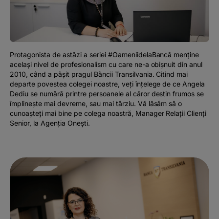
Podcast
The MacRO Zone
Protagonista de astăzi a seriei #OameniidelaBancă menține
Pentru antreprenori
același nivel de profesionalism cu care ne-a obișnuit din anul
2010, când a pășit pragul Băncii Transilvania. Citind mai
departe povestea colegei noastre, veți înțelege de ce Angela
Banking, pe relaxare
Dediu se numără printre persoanele al căror destin frumos se
împlinește mai devreme, sau mai târziu. Vă lăsăm să o
cunoașteți mai bine pe colega noastră, Manager Relații Clienți
Senior, la Agenția Onești.