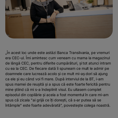
„În acest loc unde este astăzi Banca Transilvania, pe vremuri
era CEC-ul. Îmi amintesc cum veneam cu mama la magazinul
de lângă CEC, pentru diferite cumpărături, și tot atunci intram
cu ea la CEC. De fiecare dată îi spuneam ce mult le admir pe
doamnele care lucrează acolo și ce mult mi-aș dori să ajung
ca ele și eu când voi fi mare. După interviul de la BT, i-am
spus mamei de reușită și a spus că este foarte fericită pentru
mine știind că mi s-a îndeplinit visul. Eu uitasem complet
episodul din copilărie și acela a fost momentul în care mi-am
spus că zicala "ai grijă ce îți dorești, că s-ar putea să se
întâmple" este foarte adevărată”, povestește colega noastră.