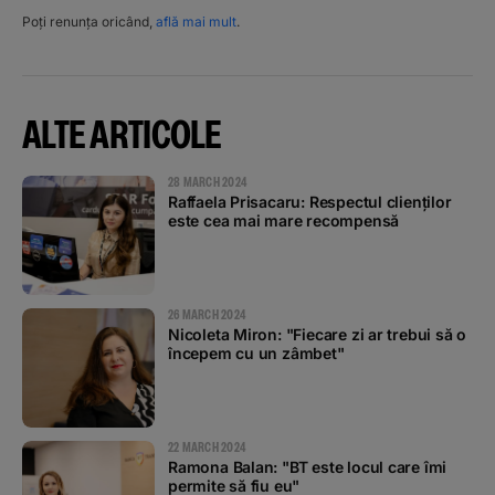
Poți renunța oricând,
află mai mult
.
ALTE ARTICOLE
28 MARCH 2024
Raffaela Prisacaru: Respectul clienților
este cea mai mare recompensă
26 MARCH 2024
Nicoleta Miron: "Fiecare zi ar trebui să o
începem cu un zâmbet"
22 MARCH 2024
Ramona Balan: "BT este locul care îmi
permite să fiu eu"