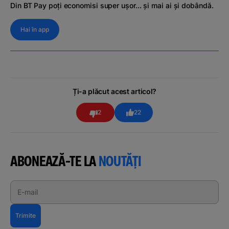
Din BT Pay poți economisi super ușor... și mai ai și dobândă.
Hai în app
Ți-a plăcut acest articol?
2
22
ABONEAZĂ-TE LA
NOUTĂȚI
E-mail
Trimite