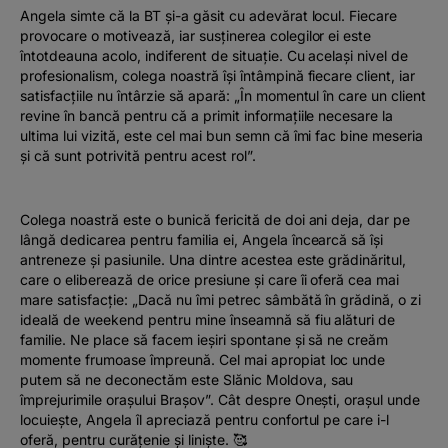
Angela simte că la BT și-a găsit cu adevărat locul. Fiecare
provocare o motivează, iar susținerea colegilor ei este
întotdeauna acolo, indiferent de situație. Cu același nivel de
profesionalism, colega noastră își întâmpină fiecare client, iar
satisfacțiile nu întârzie să apară: „În momentul în care un client
revine în bancă pentru că a primit informațiile necesare la
ultima lui vizită, este cel mai bun semn că îmi fac bine meseria
și că sunt potrivită pentru acest rol”.
Colega noastră este o bunică fericită de doi ani deja, dar pe
lângă dedicarea pentru familia ei, Angela încearcă să își
antreneze și pasiunile. Una dintre acestea este grădinăritul,
care o eliberează de orice presiune și care îi oferă cea mai
mare satisfacție: „Dacă nu îmi petrec sâmbătă în grădină, o zi
ideală de weekend pentru mine înseamnă să fiu alături de
familie. Ne place să facem ieșiri spontane și să ne creăm
momente frumoase împreună. Cel mai apropiat loc unde
putem să ne deconectăm este Slănic Moldova, sau
împrejurimile orașului Brașov”. Cât despre Onești, orașul unde
locuiește, Angela îl apreciază pentru confortul pe care i-l
oferă, pentru curățenie și liniște. 🥰