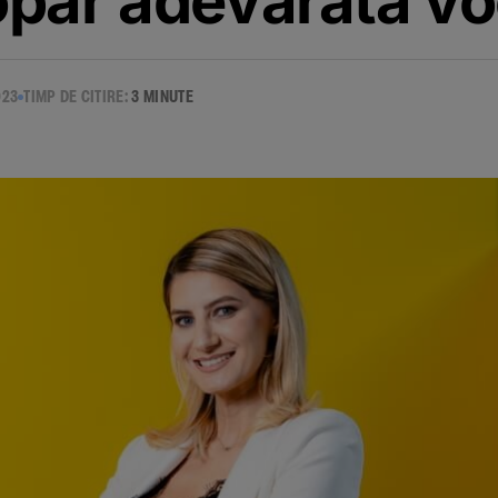
păr adevărata vo
023
TIMP DE CITIRE:
3 MINUTE