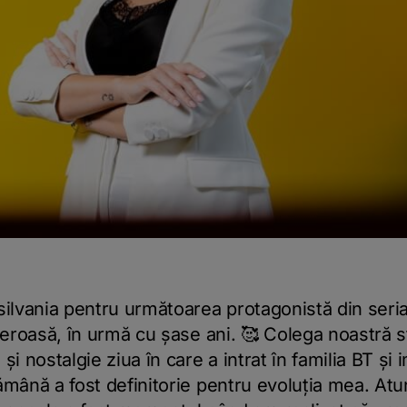
nsilvania pentru următoarea protagonistă din ser
geroasă, în urmă cu șase ani. 🥰 Colega noastră sta
și nostalgie ziua în care a intrat în familia BT și 
ămână a fost definitorie pentru evoluția mea. Atun