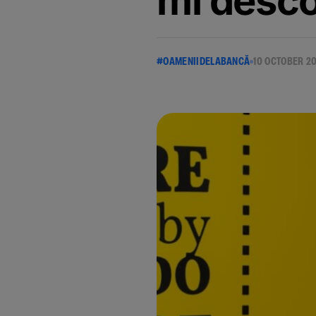
mi desco
#OAMENIIDELABANCĂ
10 OCTOBER 2