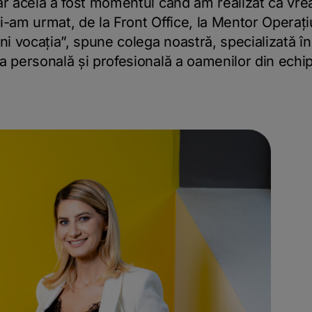
ar acela a fost momentul când am realizat că vrea
e i-am urmat, de la Front Office, la Mentor Operați
ni vocația”, spune colega noastră, specializată în 
a personală și profesională a oamenilor din echi