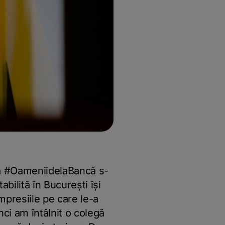
ia #OameniidelaBancă s-
bilită în București își
impresiile pe care le-a
ci am întâlnit o colegă