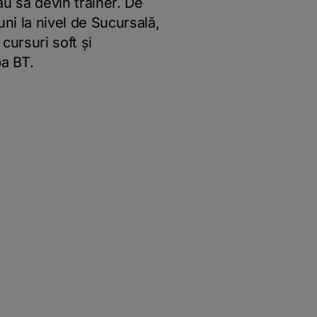
u să devin trainer. De
uni la nivel de Sucursală,
cursuri soft și
pa BT.