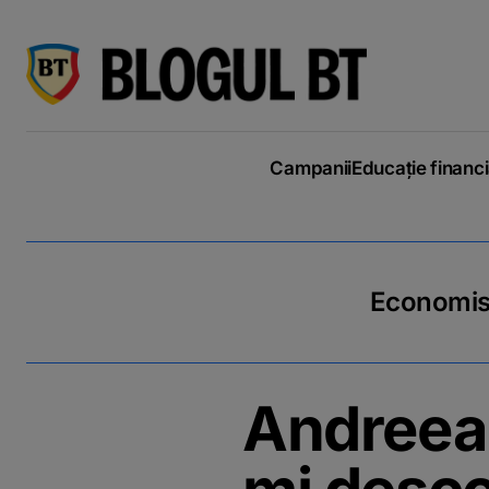
latinești
кириллица
Campanii
Educație financ
Economiseș
Andreea 