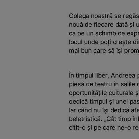
Colega noastră se regăse
nouă de fiecare dată și u
ca pe un schimb de exper
locul unde poți crește di
mai bun care să își pro
În timpul liber, Andreea 
piesă de teatru în sălile
oportunitățile culturale 
dedică timpul și unei pa
Iar când nu își dedică at
beletristică. „Cât timp 
citit-o și pe care ne-o 