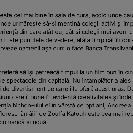
ște cel mai bine în sala de curs, acolo unde cau
nde urmărește să-și mențină colegii activi și impl
iență din care atât eu, cât și colegii mei avem ce
n toate punctele de vedere, atâta timp cât îți dore
moveze oamenii așa cum o face Banca Transilvan
preferă să își petreacă timpul la un film bun în c
 de spectacole din capitală. Nu întâmplător a ales
și de divertisment pe care i le oferă acest oraș. D
siuni care îi pune în evidență creativitatea și în
enția bichon-ului ei în vârstă de opt ani, Andreea
înfloresc lămâii” de Zoulfa Katouh este cea mai re
recomandă și nouă.