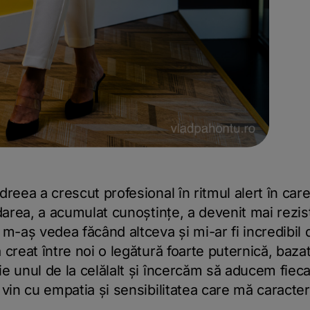
reea a crescut profesional în ritmul alert în car
bdarea, a acumulat cunoștințe, a devenit mai rezis
 m-aș vedea făcând altceva și mi-ar fi incredibil
creat între noi o legătură foarte puternică, bazat
e unul de la celălalt și încercăm să aducem fiec
 vin cu empatia și sensibilitatea care mă caracter