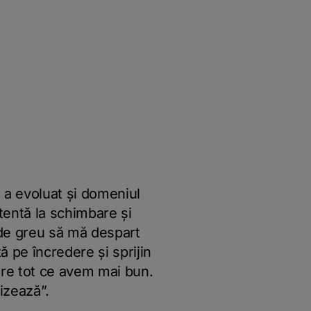
e a evoluat și domeniul
tentă la schimbare și
 de greu să mă despart
ă pe încredere și sprijin
are tot ce avem mai bun.
izează”.