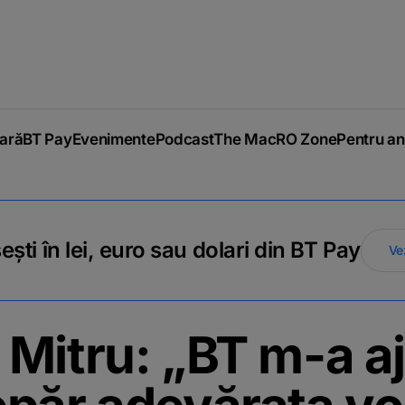
iară
BT Pay
Evenimente
Podcast
The MacRO Zone
Pentru an
ti în lei, euro sau dolari din BT Pay
Ve
Mitru: „BT m-a aj