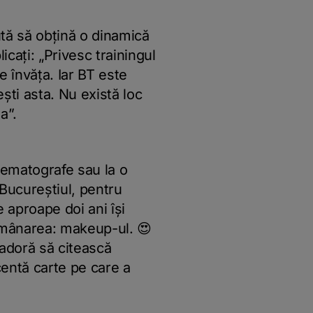
tă să obțină o dinamică
icați: „Privesc trainingul
 învăța. Iar BT este
ști asta. Nu există loc
ia”.
inematografe sau la o
 Bucureștiul, pentru
e aproape doi ani își
demânarea: makeup-ul. 😍
 adoră să citească
centă carte pe care a