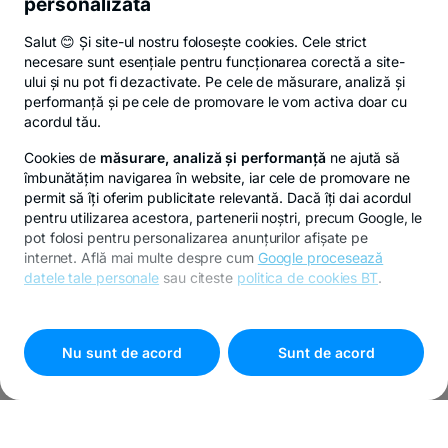
personalizată
Salut 😊 Și site-ul nostru folosește cookies. Cele strict
necesare sunt esențiale pentru funcționarea corectă a site-
ului și nu pot fi dezactivate. Pe cele de măsurare, analiză și
performanță și pe cele de promovare le vom activa doar cu
acordul tău.
Cookies de
măsurare, analiză și performanță
ne ajută să
îmbunătățim navigarea în website, iar cele de promovare ne
permit să îți oferim publicitate relevantă. Dacă îți dai acordul
pentru utilizarea acestora, partenerii noștri, precum Google, le
pot folosi pentru personalizarea anunțurilor afișate pe
internet. Află mai multe despre cum
Google procesează
datele tale personale
sau citeste
politica de cookies BT
.
Pentru personalizarea preferințelor selectează
"
Setari
cookies
"
Nu sunt de acord
Sunt de acord