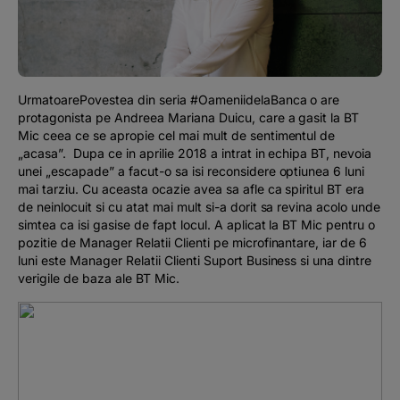
Podcast
The MacRO Zone
UrmatoarePovestea din seria #OameniidelaBanca o are
Pentru antreprenori
protagonista pe Andreea Mariana Duicu, care a gasit la BT
Mic ceea ce se apropie cel mai mult de sentimentul de
„acasa”. Dupa ce in aprilie 2018 a intrat in echipa BT, nevoia
Banking, pe relaxare
unei „escapade” a facut-o sa isi reconsidere optiunea 6 luni
mai tarziu. Cu aceasta ocazie avea sa afle ca spiritul BT era
de neinlocuit si cu atat mai mult si-a dorit sa revina acolo unde
simtea ca isi gasise de fapt locul. A aplicat la BT Mic pentru o
pozitie de Manager Relatii Clienti pe microfinantare, iar de 6
luni este Manager Relatii Clienti Suport Business si una dintre
verigile de baza ale BT Mic.