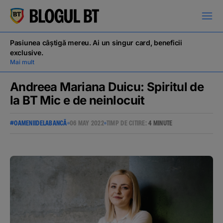
latinești
кириллица
Pasiunea câștigă mereu. Ai un singur card, beneficii
exclusive.
Mai mult
Andreea Mariana Duicu: Spiritul de
la BT Mic e de neinlocuit
Campanii
#OAMENIIDELABANCĂ
06 MAY 2022
TIMP DE CITIRE:
4 MINUTE
Educație financiară
BT Pay
Evenimente