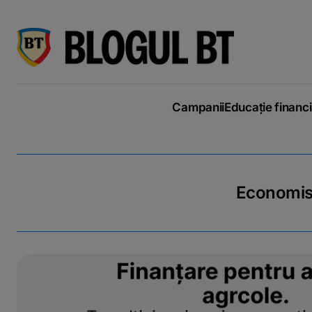
latinești
кириллица
Campanii
Educație financ
Economiseș