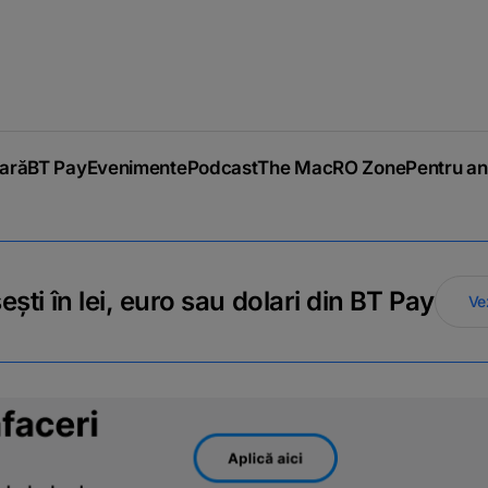
iară
BT Pay
Evenimente
Podcast
The MacRO Zone
Pentru an
ti în lei, euro sau dolari din BT Pay
Ve