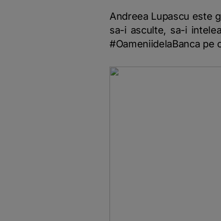
Andreea Lupascu este ge
sa-i asculte, sa-i intel
#OameniidelaBanca pe care