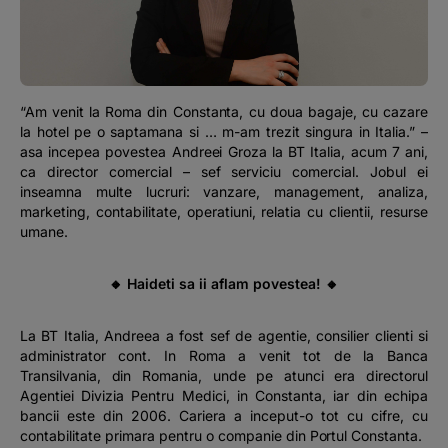
Podcast
The MacRO Zone
“Am venit la Roma din Constanta, cu doua bagaje, cu cazare
Pentru antreprenori
la hotel pe o saptamana si … m-am trezit singura in Italia.”
–
asa incepea povestea Andreei Groza la BT Italia, acum 7 ani,
ca director comercial – sef serviciu comercial. Jobul ei
Banking, pe relaxare
inseamna multe lucruri: vanzare, management, analiza,
marketing, contabilitate, operatiuni, relatia cu clientii, resurse
umane.
🔸 Haideti sa ii aflam povestea! 🔸
La BT Italia, Andreea a fost sef de agentie, consilier clienti si
administrator cont. In Roma a venit tot de la Banca
Transilvania, din Romania, unde pe atunci era directorul
Agentiei Divizia Pentru Medici, in Constanta, iar din echipa
bancii este din 2006. Cariera a inceput-o tot cu cifre, cu
contabilitate primara pentru o companie din Portul Constanta.