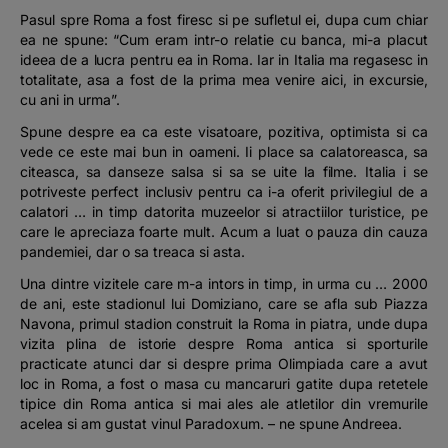
Pasul spre Roma a fost firesc si pe sufletul ei, dupa cum chiar
ea ne spune:
“Cum eram intr-o relatie cu banca, mi-a placut
ideea de a lucra pentru ea in Roma. Iar in Italia ma regasesc in
totalitate, asa a fost de la prima mea venire aici, in excursie,
cu ani in urma”.
Spune despre ea ca este visatoare, pozitiva, optimista si ca
vede ce este mai bun in oameni. Ii place sa calatoreasca, sa
citeasca, sa danseze salsa si sa se uite la filme. Italia i se
potriveste perfect inclusiv pentru ca i-a oferit privilegiul de a
calatori … in timp datorita muzeelor si atractiilor turistice, pe
care le apreciaza foarte mult. Acum a luat o pauza din cauza
pandemiei, dar o sa treaca si asta.
Una dintre vizitele care m-a intors in timp, in urma cu … 2000
de ani, este stadionul lui Domiziano, care se afla sub Piazza
Navona, primul stadion construit la Roma in piatra, unde dupa
vizita plina de istorie despre Roma antica si sporturile
practicate atunci dar si despre prima Olimpiada care a avut
loc in Roma, a fost o masa cu mancaruri gatite dupa retetele
tipice din Roma antica si mai ales ale atletilor din vremurile
acelea si am gustat vinul Paradoxum. –
ne spune Andreea.