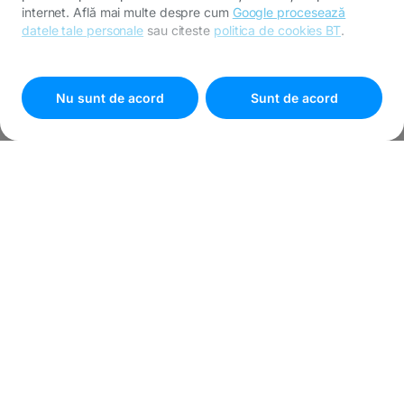
internet. Află mai multe despre cum
Google procesează
datele tale personale
sau citeste
politica de cookies BT
.
Pentru personalizarea preferințelor selectează
"
Setari
cookies
"
Nu sunt de acord
Sunt de acord