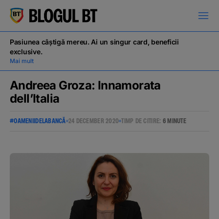
latinești
кириллица
Pasiunea câștigă mereu. Ai un singur card, beneficii
exclusive.
Mai mult
Andreea Groza: Innamorata
dell’Italia
Campanii
#OAMENIIDELABANCĂ
24 DECEMBER 2020
TIMP DE CITIRE:
6 MINUTE
Educație financiară
BT Pay
Evenimente