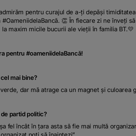
dmirăm pentru curajul de a-ți depăși timiditatea
a #OameniidelaBancă. 👏 În fiecare zi ne înveți să
la maxim micile bucurii ale vieții în familia BT.💛
tra pentru #oameniidelaBancă!
 cel mai bine?
 verde, dar mă atrage ca un magnet și culoarea g
 de partid politic?
șa fel încât în țara asta să fie mai multă organiza
rganizat poți să înaintezi”.