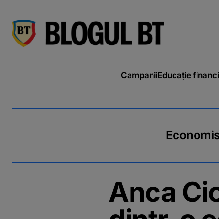
latinești
кириллица
Campanii
Educație financ
Economiseș
Anca Cio