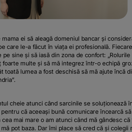
e mama ei să aleagă domeniul bancar și consideră
e care le-a făcut în viața ei profesională. Fiecare
 pe sine și să iasă din zona de confort: „Rolurile
ț foarte multe și să mă integrez într-o echipă g
ât toată lumea a fost deschisă să mă ajute încă d
dria”.
l cheie atunci când sarcinile se soluționează în
, pentru că aceeași bună comunicare încearcă să o 
irea cea mai mare o am atunci când mă gândesc că 
 mă pot baza. Dar îmi place să cred că și colegii