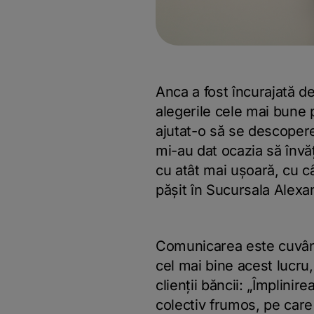
Anca a fost încurajată d
alegerile cele mai bune p
ajutat-o să se descopere
mi-au dat ocazia să învă
cu atât mai ușoară, cu c
pășit în Sucursala Alexan
Comunicarea este cuvântu
cel mai bine acest lucru
clienții băncii: „Împlin
colectiv frumos, pe care