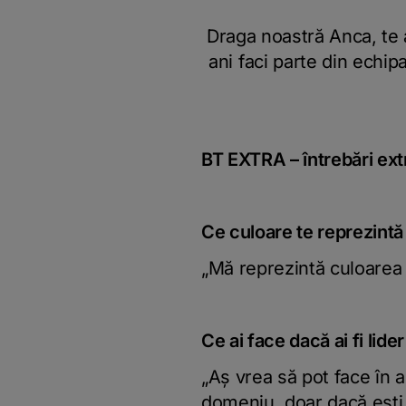
Draga noastră Anca, te a
ani faci parte din echip
BT EXTRA – întrebări ex
Ce culoare te reprezintă
„Mă reprezintă culoarea
Ce ai face dacă ai fi lider
„Aș vrea să pot face în a
domeniu, doar dacă ești o