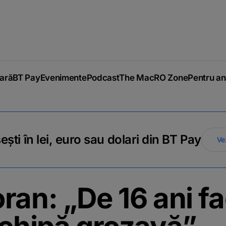
iară
BT Pay
Evenimente
Podcast
The MacRO Zone
Pentru an
ti în lei, euro sau dolari din BT Pay
Ve
ran: „De 16 ani fa