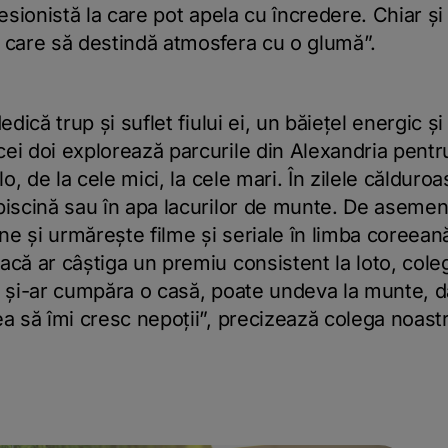
fesionistă la care pot apela cu încredere. Chiar ș
a care să destindă atmosfera cu o glumă”.
edică trup și suflet fiului ei, un băiețel energic ș
ei doi explorează parcurile din Alexandria pentr
lo, de la cele mici, la cele mari. În zilele căldur
 piscină sau în apa lacurilor de munte. De aseme
ene și urmărește filme și seriale în limba coreea
acă ar câștiga un premiu consistent la loto, cole
i și-ar cumpăra o casă, poate undeva la munte, d
ea să îmi cresc nepoții”, precizează colega noastr