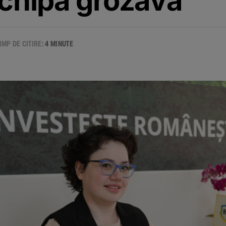
echipă grozavă”
IMP DE CITIRE:
4 MINUTE