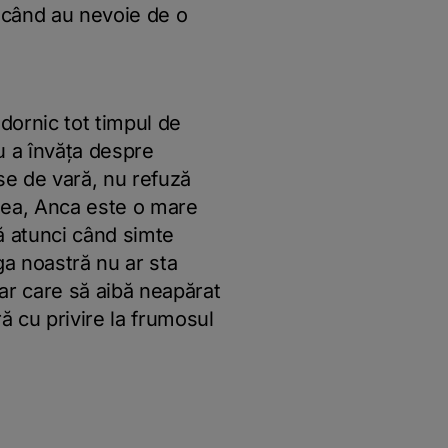
i când au nevoie de o
i dornic tot timpul de
u a învăța despre
oase de vară, nu refuză
nea, Anca este o mare
nă atunci când simte
ga noastră nu ar sta
ar care să aibă neapărat
ă cu privire la frumosul