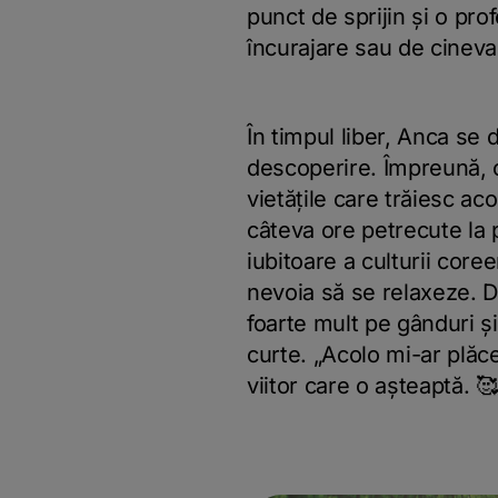
punct de sprijin și o pro
încurajare sau de cinev
În timpul liber, Anca se d
descoperire. Împreună, c
vietățile care trăiesc aco
câteva ore petrecute la
iubitoare a culturii core
nevoia să se relaxeze. D
foarte mult pe gânduri ș
curte. „Acolo mi-ar plăc
viitor care o așteaptă. 🥰