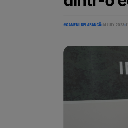
dintr-o 
#OAMENIIDELABANCĂ
14 JULY 2023
T