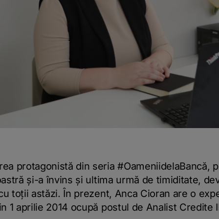
a protagonistă din seria #OameniidelaBancă, p
oastră și-a învins și ultima urmă de timiditate, de
u toții astăzi. În prezent, Anca Cioran are o expe
in 1 aprilie 2014 ocupă postul de Analist Credite