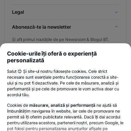
Legal
Abonează-te la newsletter
Și afli primul noutățile de pe Newsroom & Blogul BT.
Cookie-urile îți oferă o experiență
personalizată
Poți renunța oricând,
vezi detalii
.
Salut 😊 Și site-ul nostru folosește cookies. Cele strict
necesare sunt esențiale pentru funcționarea corectă a site-
ului și nu pot fi dezactivate. Pe cele de măsurare, analiză și
performanță și pe cele de promovare le vom activa doar cu
Privacy Hub
Politica de confidențialitate
Politica de cookies
S
acordul tău.
Cookies de
măsurare, analiză și performanță
ne ajută să
îmbunătățim navigarea în website, iar cele de promovare ne
permit să îți oferim publicitate relevantă. Dacă îți dai acordul
pentru utilizarea acestora, partenerii noștri, precum Google, le
© Copyright 2026 Banca Transilvania. Toate drepturile
pot folosi pentru personalizarea anunțurilor afișate pe
rezervate.