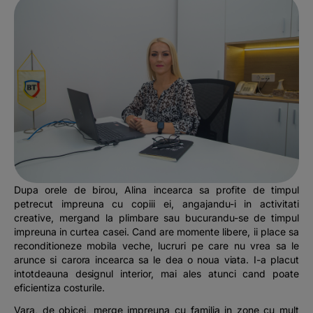
Dupa orele de birou, Alina incearca sa profite de timpul
petrecut impreuna cu copiii ei, angajandu-i in activitati
creative, mergand la plimbare sau bucurandu-se de timpul
impreuna in curtea casei. Cand are momente libere, ii place sa
reconditioneze mobila veche, lucruri pe care nu vrea sa le
arunce si carora incearca sa le dea o noua viata. I-a placut
intotdeauna designul interior, mai ales atunci cand poate
eficientiza costurile.
Vara, de obicei, merge impreuna cu familia in zone cu mult