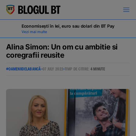
latinești
кириллица
Economisești în lei, euro sau dolari din BT Pay
Vezi mai multe
Alina Simon: Un om cu ambitie si
coregrafii reusite
Campanii
#OAMENIIDELABANCĂ
07 JULY 2022
TIMP DE CITIRE:
4 MINUTE
Educație financiară
BT Pay
Evenimente