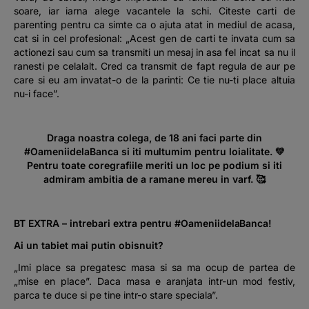
soare, iar iarna alege vacantele la schi. Citeste carti de
parenting pentru ca simte ca o ajuta atat in mediul de acasa,
cat si in cel profesional: „Acest gen de carti te invata cum sa
actionezi sau cum sa transmiti un mesaj in asa fel incat sa nu il
ranesti pe celalalt. Cred ca transmit de fapt regula de aur pe
care si eu am invatat-o de la parinti: Ce tie nu-ti place altuia
nu-i face”.
Draga noastra colega, de 18 ani faci parte din
#OameniidelaBanca si iti multumim pentru loialitate. 💛
Pentru toate coregrafiile meriti un loc pe podium si iti
admiram ambitia de a ramane mereu in varf. 🥰
BT EXTRA – intrebari extra pentru #OameniidelaBanca!
Ai un tabiet mai putin obisnuit?
„Imi place sa pregatesc masa si sa ma ocup de partea de
„mise en place”. Daca masa e aranjata intr-un mod festiv,
parca te duce si pe tine intr-o stare speciala”.