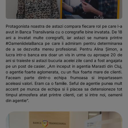
Podcast
The MacRO Zone
Protagonista noastra de astazi compara fiecare rol pe care l-a
avut in Banca Transilvania cu o coregrafie bine invatata. De 18
Pentru antreprenori
ani a invatat multe coregrafii, iar astazi se numara printre
#OameniidelaBanca pe care ii admiram pentru determinarea
de a se dezvolta mereu profesional. Pentru Alina Șimon, a
Banking, pe relaxare
lucra intr-o banca era doar un vis in urma cu aproape 20 de
ani si traieste si astazi bucuria acelei zile cand a fost angajata
pe un post de casier. „Am inceput in agentia Marasti din Cluj,
o agentie foarte aglomerata, cu un flux foarte mare de clienti.
Faceam parte dintr-o echipa frumoasa si impartaseam
aceleasi valori. Eram ca o familie. Seful de agentie punea mult
accent pe munca de echipa si ii placea sa detensioneze tot
timpul atmosfera atat printre clienti, cat si intre noi, oamenii
din agentie”.