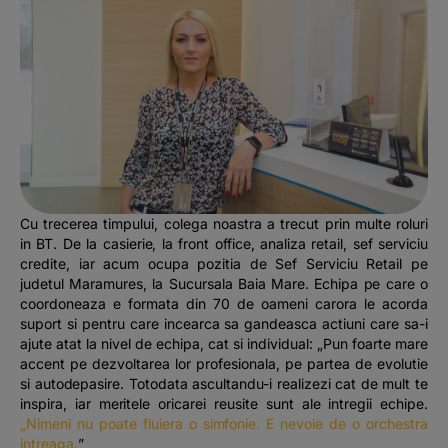
Cu trecerea timpului, colega noastra a trecut prin multe roluri
in BT. De la casierie, la front office, analiza retail, sef serviciu
credite, iar acum ocupa pozitia de Sef Serviciu Retail pe
judetul Maramures, la Sucursala Baia Mare. Echipa pe care o
coordoneaza e formata din 70 de oameni carora le acorda
suport si pentru care incearca sa gandeasca actiuni care sa-i
ajute atat la nivel de echipa, cat si individual: „Pun foarte mare
accent pe dezvoltarea lor profesionala, pe partea de evolutie
si autodepasire. Totodata ascultandu-i realizezi cat de mult te
inspira, iar meritele oricarei reusite sunt ale intregii echipe.
„Nimeni nu poate fluiera o simfonie. E nevoie de o orchestra
intreaga.
”