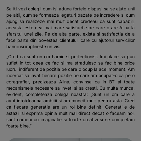
Sa iti vezi colegii cum isi aduna fortele dispusi sa se ajute unii
pe altii, cum se formeaza legaturi bazate pe incredere si cum
ajung sa realizeze mai mult decat credeau ca sunt capabili,
aceasta este cea mai mare satisfactie pe care o are Alina la
sfarsitul unei zile. Pe de alta parte, exista si satisfactia de a
face parte din povestea clientului, care cu ajutorul serviciilor
bancii isi implineste un vis.
„Cred ca sunt un om harnic si perfectionist. Imi place sa pun
suflet in tot ceea ce fac si ma straduiesc sa fac bine orice
lucru, indiferent de pozitia pe care o ocup la acel moment. Am
incercat sa invat fiecare pozitie pe care am ocupat-o ca pe o
coregrafie”, precizeaza Alina, convinsa ca in BT ai toate
mecanismele necesare sa inveti si sa cresti. Cu multa munca,
evident, completeaza colega noastra: „Sunt un om care a
avut intotdeauna ambitii si am muncit mult pentru asta. Cred
ca fiecare generatie are un rol bine definit. Generatiile de
astazi isi exprima opinia mult mai direct decat o faceam noi,
sunt oameni cu imaginatie si foarte creativi si ne completam
foarte bine.”