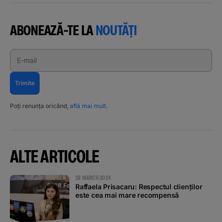
ABONEAZĂ-TE LA
NOUTĂȚI
E-mail
Trimite
Poți renunța oricând,
află mai mult
.
ALTE ARTICOLE
28 MARCH 2024
Raffaela Prisacaru: Respectul clienților
este cea mai mare recompensă