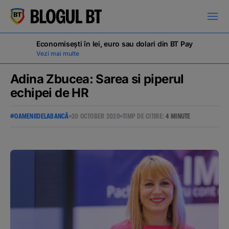
latinești
кириллица
Economisești în lei, euro sau dolari din BT Pay
Vezi mai multe
Adina Zbucea: Sarea si piperul
echipei de HR
Campanii
#OAMENIIDELABANCĂ
20 OCTOBER 2020
TIMP DE CITIRE:
4 MINUTE
Educație financiară
BT Pay
Evenimente