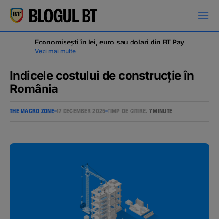
latinești
кириллица
Economisești în lei, euro sau dolari din BT Pay
Vezi mai multe
Indicele costului de construcție în
România
Campanii
THE MACRO ZONE
17 DECEMBER 2025
TIMP DE CITIRE:
7 MINUTE
Educație financiară
BT Pay
Evenimente