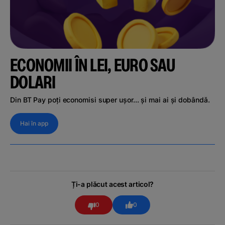
ECONOMII ÎN LEI, EURO SAU
DOLARI
Din BT Pay poți economisi super ușor... și mai ai și dobândă.
Hai în app
Ți-a plăcut acest articol?
0
0