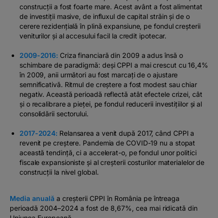
construcții a fost foarte mare. Acest avânt a fost alimentat
de investiții masive, de influxul de capital străin și de o
cerere rezidențială în plină expansiune, pe fondul creșterii
veniturilor și al accesului facil la credit ipotecar.
2009-2016:
Criza financiară din 2009 a adus însă o
schimbare de paradigmă: deși CPPI a mai crescut cu 16,4%
în 2009, anii următori au fost marcați de o ajustare
semnificativă. Ritmul de creștere a fost modest sau chiar
negativ. Această perioadă reflectă atât efectele crizei, cât
și o recalibrare a pieței, pe fondul reducerii investițiilor și al
consolidării sectorului.
2017-2024:
Relansarea a venit după 2017, când CPPI a
revenit pe creștere. Pandemia de COVID-19 nu a stopat
această tendință, ci a accelerat-o, pe fondul unor politici
fiscale expansioniste și al creșterii costurilor materialelor de
construcții la nivel global.
Media anuală
a creșterii CPPI în România pe întreaga
perioadă 2004–2024 a fost de 8,67%, cea mai ridicată din
Uniunea Europeană.