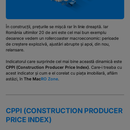
Podcast
The MacRO Zone
În construcții, prețurile se mișcă rar în linie dreaptă. Iar
România ultimilor 20 de ani este cel mai bun exemplu
Pentru antreprenori
deoarece vedem un rollercoaster macroeconomic: perioade
de creștere explozivă, ajustări abrupte și apoi, din nou,
relansare.
Banking, pe relaxare
Indicatorul care surprinde cel mai bine această dinamică este
CPPI (Construction Producer Price Index)
. Care-i treaba cu
acest indicator și cum e el corelat cu piața imobiliară, aflăm
astăzi, în
The Ma
c
RO Zone
.
CPPI (CONSTRUCTION PRODUCER
PRICE INDEX)