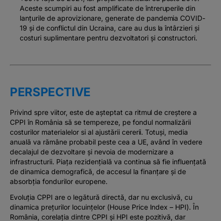
Aceste scumpiri au fost amplificate de întreruperile din
lanțurile de aprovizionare, generate de pandemia COVID-
19 și de conflictul din Ucraina, care au dus la întârzieri și
costuri suplimentare pentru dezvoltatori și constructori.
PERSPECTIVE
Privind spre viitor, este de așteptat ca ritmul de creștere a
CPPI în România să se tempereze, pe fondul normalizării
costurilor materialelor si al ajustării cererii. Totuși, media
anuală va rămâne probabil peste cea a UE, având în vedere
decalajul de dezvoltare și nevoia de modernizare a
infrastructurii. Piața rezidențială va continua să fie influențată
de dinamica demografică, de accesul la finanțare și de
absorbția fondurilor europene.
Evoluția CPPI are o legătură directă, dar nu exclusivă, cu
dinamica prețurilor locuințelor (House Price Index – HPI). În
România, corelația dintre CPPI și HPI este pozitivă, dar