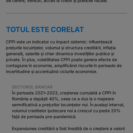
de cerere, venituri, acces la credit și politicile fiscale.
TOTUL ESTE CORELAT
CPPI este un indicator cu impact sistemic: influențează
prețurile locuințelor, volumul și structura creditării, inflația
generală, salariile și chiar dinamica investițiilor publice și
private. În plus, volatilitatea CPPI poate genera efecte de
contagiune în economie, amplificând riscurile în perioade de
incertitudine și accentuând ciclurile economice.
SECTORUL BANCAR
În perioada 2021–2023, creșterea cumulată a CPPI în
România a depășit 40%, ceea ce a dus la o majorare
semnificativă a prețurilor locuințelor noi. În același interval,
volumul creditelor ipotecare noi a crescut cu peste 20%
față de perioada pre-pandemică.
Expansiunea creditării a fost însoțită de o creștere a valorii