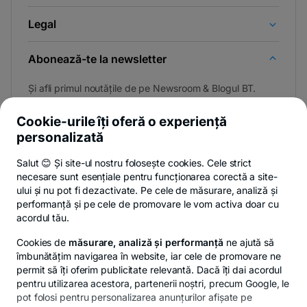
Legal
Abonează-te la newsletter
Și afli primul noutățile de pe Newsroom & Blogul BT.
Cookie-urile îți oferă o experiență
personalizată
Poți renunța oricând,
vezi detalii
.
Salut 😊 Și site-ul nostru folosește cookies. Cele strict
necesare sunt esențiale pentru funcționarea corectă a site-
ului și nu pot fi dezactivate. Pe cele de măsurare, analiză și
performanță și pe cele de promovare le vom activa doar cu
Privacy Hub
Politica de confidențialitate
Politica de cookies
S
acordul tău.
Cookies de
măsurare, analiză și performanță
ne ajută să
îmbunătățim navigarea în website, iar cele de promovare ne
permit să îți oferim publicitate relevantă. Dacă îți dai acordul
pentru utilizarea acestora, partenerii noștri, precum Google, le
© Copyright 2026 Banca Transilvania. Toate drepturile
pot folosi pentru personalizarea anunțurilor afișate pe
rezervate.