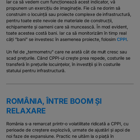
Iar ca să vedem cum funcționează acest indicator, vă
propunem un exercițiu de imaginație. Fie că ne dorim să
construim o locuință sau proiecte complexe de infrastructură,
pentru toate este nevoie de materiale de construcții,
echipamente și oameni care să muncească. În mod evident,
toate acestea costă bani. Iar ca să monitorizăm în timp real
câți ”bani” se investesc în asemenea proiecte, folosim
CPPI
.
Un fel de „termometru” care ne arată cât de mult cresc sau
scad prețurile. Când CPPI-ul crește prea repede, costurile se
transferă în prețurile locuințelor, în investiții și în costurile
statului pentru infrastructură.
ROMÂNIA, ÎNTRE BOOM ȘI
RELAXARE
România s-a remarcat printr-o volatilitate ridicată a CPPI, cu
perioade de creștere explozivă, urmate de ajustări și apoi de
noi faze de expansiune. Practic ne uităm la o piață în