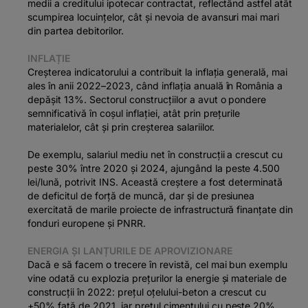
medii a creditului ipotecar contractat, reflectând astfel atât
scumpirea locuințelor, cât și nevoia de avansuri mai mari
din partea debitorilor.
INFLAȚIE
Creșterea indicatorului a contribuit la inflația generală, mai
ales în anii 2022–2023, când inflația anuală în România a
depășit 13%. Sectorul construcțiilor a avut o pondere
semnificativă în coșul inflației, atât prin prețurile
materialelor, cât și prin creșterea salariilor.
De exemplu, salariul mediu net în construcții a crescut cu
peste 30% între 2020 și 2024, ajungând la peste 4.500
lei/lună, potrivit INS. Această creștere a fost determinată
de deficitul de forță de muncă, dar și de presiunea
exercitată de marile proiecte de infrastructură finanțate din
fonduri europene și PNRR.
ENERGIA ȘI LANȚURILE DE APROVIZIONARE
Dacă e să facem o trecere în revistă, cel mai bun exemplu
vine odată cu explozia prețurilor la energie și materiale de
construcții în 2022: prețul oțelului-beton a crescut cu
+50% față de 2021, iar prețul cimentului cu peste 20%.