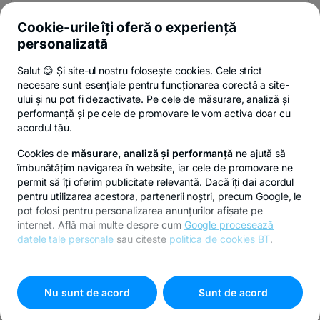
Cookie-urile îți oferă o experiență
personalizată
Poți renunța oricând,
vezi detalii
.
Salut 😊 Și site-ul nostru folosește cookies. Cele strict
necesare sunt esențiale pentru funcționarea corectă a site-
ului și nu pot fi dezactivate. Pe cele de măsurare, analiză și
performanță și pe cele de promovare le vom activa doar cu
Privacy Hub
Politica de confidențialitate
Politica de cookies
S
acordul tău.
Cookies de
măsurare, analiză și performanță
ne ajută să
îmbunătățim navigarea în website, iar cele de promovare ne
permit să îți oferim publicitate relevantă. Dacă îți dai acordul
pentru utilizarea acestora, partenerii noștri, precum Google, le
© Copyright 2026 Banca Transilvania. Toate drepturile
pot folosi pentru personalizarea anunțurilor afișate pe
rezervate.
internet. Află mai multe despre cum
Google procesează
datele tale personale
sau citeste
politica de cookies BT
.
Pentru personalizarea preferințelor selectează
"
Setari
cookies
"
Nu sunt de acord
Sunt de acord