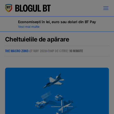
latinești
кириллица
Economisești în lei, euro sau dolari din BT Pay
Vezi mai multe
Cheltuielile de apărare
THE MACRO ZONE
27 MAY 2026
TIMP DE CITIRE:
10 MINUTE
Campanii
Educație financiară
BT Pay
Evenimente