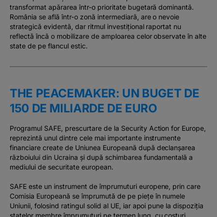
transformat apărarea într-o prioritate bugetară dominantă.
România se află într-o zonă intermediară, are o nevoie
strategică evidentă, dar ritmul investițional raportat nu
reflectă încă o mobilizare de amploarea celor observate în alte
state de pe flancul estic.
THE PEACEMAKER: UN BUGET DE
150 DE MILIARDE DE EURO
Programul SAFE, prescurtare de la Security Action for Europe,
reprezintă unul dintre cele mai importante instrumente
financiare create de Uniunea Europeană după declanșarea
războiului din Ucraina și după schimbarea fundamentală a
mediului de securitate european.
SAFE este un instrument de împrumuturi europene, prin care
Comisia Europeană se împrumută de pe piețe în numele
Uniunii, folosind ratingul solid al UE, iar apoi pune la dispoziția
statelor membre împrumuturi pe termen lung, cu costuri