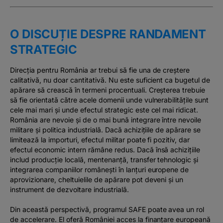
O DISCUȚIE DESPRE RANDAMENT
STRATEGIC
Direcția pentru România ar trebui să fie una de creștere
calitativă, nu doar cantitativă. Nu este suficient ca bugetul de
apărare să crească în termeni procentuali. Creșterea trebuie
să fie orientată către acele domenii unde vulnerabilitățile sunt
cele mai mari și unde efectul strategic este cel mai ridicat.
România are nevoie și de o mai bună integrare între nevoile
militare și politica industrială. Dacă achizițiile de apărare se
limitează la importuri, efectul militar poate fi pozitiv, dar
efectul economic intern rămâne redus. Dacă însă achizițiile
includ producție locală, mentenanță, transfer tehnologic și
integrarea companiilor românești în lanțuri europene de
aprovizionare, cheltuielile de apărare pot deveni și un
instrument de dezvoltare industrială.
Din această perspectivă, programul SAFE poate avea un rol
de accelerare. El oferă României acces la finanțare europeană