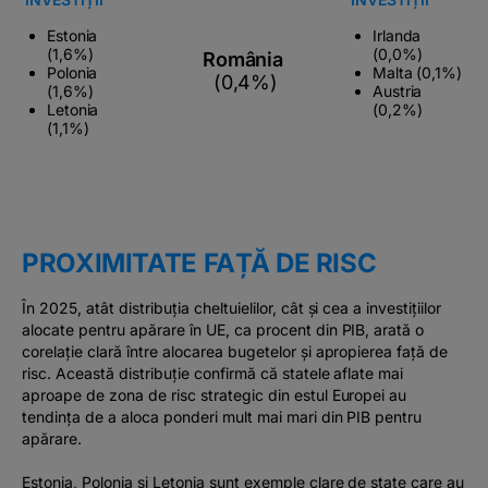
Estonia
Irlanda
(1,6%)
(0,0%)
România
Polonia
Malta (0,1%)
(0,4%)
(1,6%)
Austria
Letonia
(0,2%)
(1,1%)
PROXIMITATE FAȚĂ DE RISC
În 2025, atât distribuția cheltuielilor, cât și cea a investițiilor
alocate pentru apărare în UE, ca procent din PIB, arată o
corelație clară între alocarea bugetelor și apropierea față de
risc. Această distribuție confirmă că statele aflate mai
aproape de zona de risc strategic din estul Europei au
tendința de a aloca ponderi mult mai mari din PIB pentru
apărare.
Estonia, Polonia și Letonia sunt exemple clare de state care au