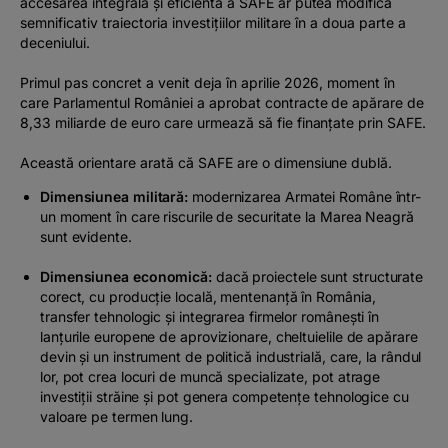
accesarea integrală și eficientă a SAFE ar putea modifica
semnificativ traiectoria investițiilor militare în a doua parte a
deceniului.
Primul pas concret a venit deja în aprilie 2026, moment în
care Parlamentul României a aprobat contracte de apărare de
8,33 miliarde de euro care urmează să fie finanțate prin SAFE.
Această orientare arată că SAFE are o dimensiune dublă.
Dimensiunea militară:
modernizarea Armatei Române într-
un moment în care riscurile de securitate la Marea Neagră
sunt evidente.
Dimensiunea economică:
dacă proiectele sunt structurate
corect, cu producție locală, mentenanță în România,
transfer tehnologic și integrarea firmelor românești în
lanțurile europene de aprovizionare, cheltuielile de apărare
devin și un instrument de politică industrială, care, la rândul
lor, pot crea locuri de muncă specializate, pot atrage
investiții străine și pot genera competențe tehnologice cu
valoare pe termen lung.