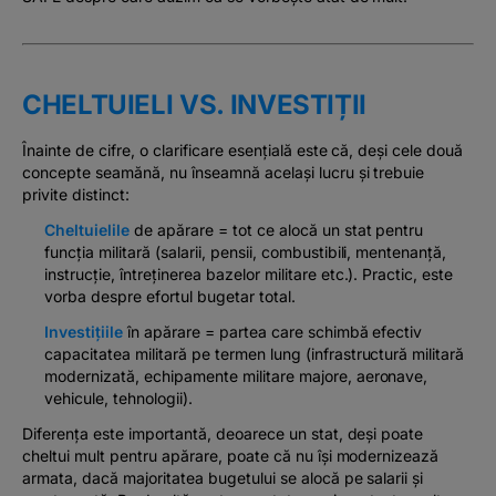
CHELTUIELI VS. INVESTIȚII
Înainte de cifre, o clarificare esențială este că, deși cele două
concepte seamănă, nu înseamnă același lucru și trebuie
privite distinct:
Cheltuielile
de apărare = tot ce alocă un stat pentru
funcția militară (salarii, pensii, combustibili, mentenanță,
instrucție, întreținerea bazelor militare etc.). Practic, este
vorba despre efortul bugetar total.
Investițiile
în apărare = partea care schimbă efectiv
capacitatea militară pe termen lung (infrastructură militară
modernizată, echipamente militare majore, aeronave,
vehicule, tehnologii).
Diferența este importantă, deoarece un stat, deși poate
cheltui mult pentru apărare, poate că nu își modernizează
armata, dacă majoritatea bugetului se alocă pe salarii și