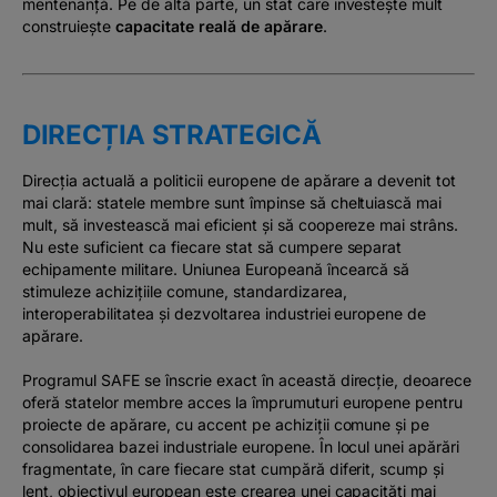
mentenanță. Pe de altă parte, un stat care investește mult
construiește
capacitate reală de apărare
.
DIRECȚIA STRATEGICĂ
Direcția actuală a politicii europene de apărare a devenit tot
mai clară: statele membre sunt împinse să cheltuiască mai
mult, să investească mai eficient și să coopereze mai strâns.
Nu este suficient ca fiecare stat să cumpere separat
echipamente militare. Uniunea Europeană încearcă să
stimuleze achizițiile comune, standardizarea,
interoperabilitatea și dezvoltarea industriei europene de
apărare.
Programul SAFE se înscrie exact în această direcție, deoarece
oferă statelor membre acces la împrumuturi europene pentru
proiecte de apărare, cu accent pe achiziții comune și pe
consolidarea bazei industriale europene. În locul unei apărări
fragmentate, în care fiecare stat cumpără diferit, scump și
lent, obiectivul european este crearea unei capacități mai