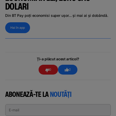
DOLARI
Din BT Pay poți economisi super ușor... și mai ai și dobândă.
Hai în app
Ți-a plăcut acest articol?
0
2
ABONEAZĂ-TE LA
NOUTĂȚI
E-mail