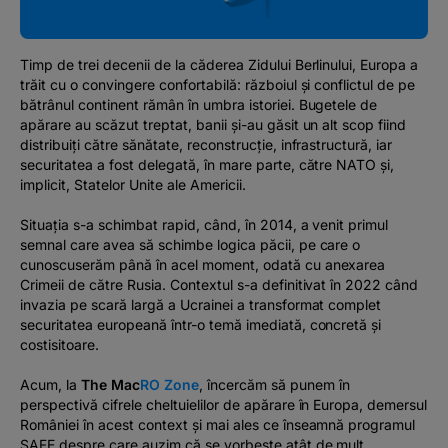
Podcast
The MacRO Zone
Timp de trei decenii de la căderea Zidului Berlinului, Europa a
trăit cu o convingere confortabilă: războiul și conflictul de pe
bătrânul continent rămân în umbra istoriei. Bugetele de
Pentru antreprenori
apărare au scăzut treptat, banii și-au găsit un alt scop fiind
distribuiți către sănătate, reconstrucție, infrastructură, iar
securitatea a fost delegată, în mare parte, către NATO și,
Banking, pe relaxare
implicit, Statelor Unite ale Americii.
Situația s-a schimbat rapid, când, în 2014, a venit primul
semnal care avea să schimbe logica păcii, pe care o
cunoscuserăm până în acel moment, odată cu anexarea
Crimeii de către Rusia. Contextul s-a definitivat în 2022 când
invazia pe scară largă a Ucrainei a transformat complet
securitatea europeană într-o temă imediată, concretă și
costisitoare.
Acum, la
The Ma
c
RO Zone
, încercăm să punem în
perspectivă cifrele cheltuielilor de apărare în Europa, demersul
României în acest context și mai ales ce înseamnă programul
SAFE despre care auzim că se vorbește atât de mult.