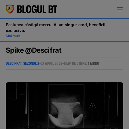
latinești
кириллица
Pasiunea câștigă mereu. Ai un singur card, beneficii
exclusive.
Mai mult
Spike @Descifrat
DESCIFRAT. SEZONUL 2
27 APRIL 2023
TIMP DE CITIRE:
1 MINUT
Campanii
Educație financiară
BT Pay
Evenimente