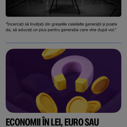
Podcast
The MacRO Zone
“Încercați să învățați din greșelile celeilalte generații și poate
da, să aduceți un plus pentru generația care vine după voi.”
Pentru antreprenori
Banking, pe relaxare
ECONOMII ÎN LEI, EURO SAU