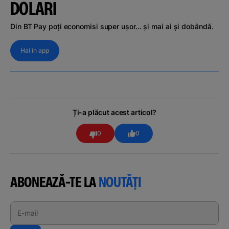
DOLARI
Din BT Pay poți economisi super ușor... și mai ai și dobândă.
Hai în app
Ți-a plăcut acest articol?
0
0
ABONEAZĂ-TE LA
NOUTĂȚI
E-mail