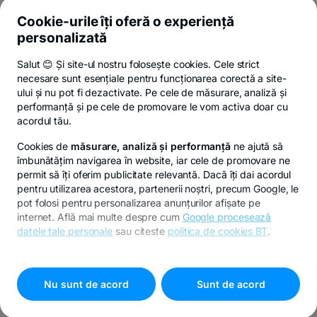
Cookie-urile îți oferă o experiență
personalizată
Poți renunța oricând,
vezi detalii
.
Salut 😊 Și site-ul nostru folosește cookies. Cele strict
necesare sunt esențiale pentru funcționarea corectă a site-
ului și nu pot fi dezactivate. Pe cele de măsurare, analiză și
performanță și pe cele de promovare le vom activa doar cu
Privacy Hub
Politica de confidențialitate
Politica de cookies
S
acordul tău.
Cookies de
măsurare, analiză și performanță
ne ajută să
îmbunătățim navigarea în website, iar cele de promovare ne
permit să îți oferim publicitate relevantă. Dacă îți dai acordul
pentru utilizarea acestora, partenerii noștri, precum Google, le
© Copyright 2026 Banca Transilvania. Toate drepturile
pot folosi pentru personalizarea anunțurilor afișate pe
rezervate.
internet. Află mai multe despre cum
Google procesează
datele tale personale
sau citeste
politica de cookies BT
.
Pentru personalizarea preferințelor selectează
"
Setari
cookies
"
Nu sunt de acord
Sunt de acord