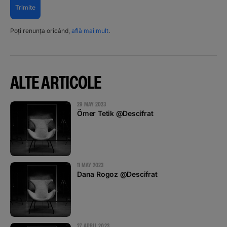
Trimite
Poți renunța oricând,
află mai mult
.
ALTE ARTICOLE
29 MAY 2023
Ömer Tetik @Descifrat
11 MAY 2023
Dana Rogoz @Descifrat
27 APRIL 2023