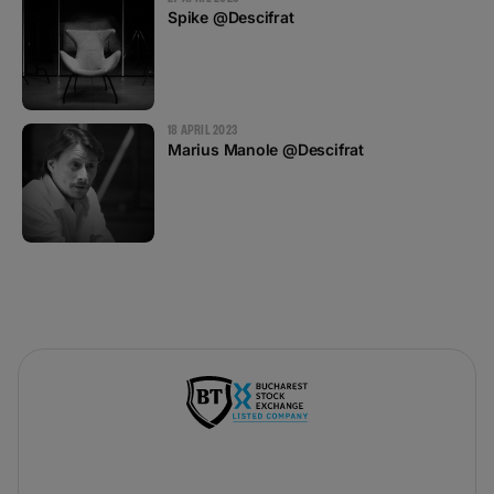
Spike @Descifrat
18 APRIL 2023
Marius Manole @Descifrat