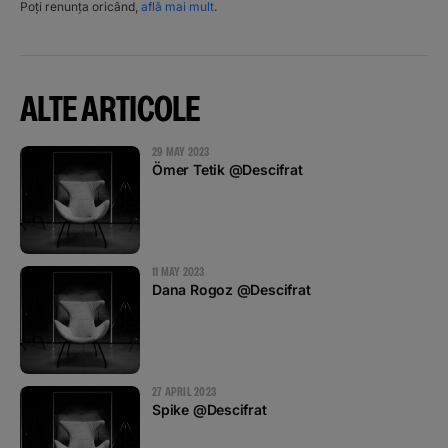
Poți renunța oricând,
află mai mult
.
ALTE ARTICOLE
29 MAY 2023
Ömer Tetik @Descifrat
11 MAY 2023
Dana Rogoz @Descifrat
27 APRIL 2023
Spike @Descifrat