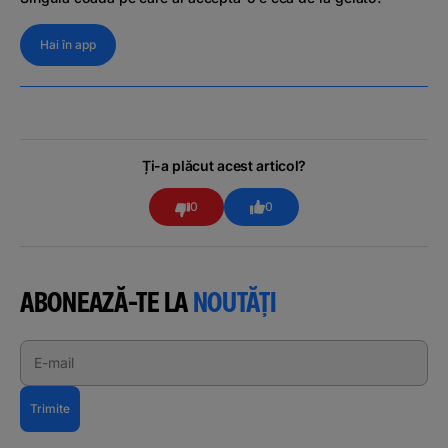
Hai în app
Ți-a plăcut acest articol?
0
0
ABONEAZĂ-TE LA
NOUTĂȚI
E-mail
Trimite