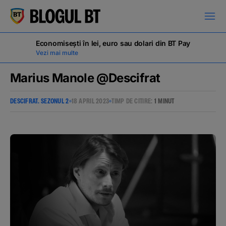
latinești
кириллица
Economisești în lei, euro sau dolari din BT Pay
Vezi mai multe
Marius Manole @Descifrat
DESCIFRAT. SEZONUL 2
18 APRIL 2023
TIMP DE CITIRE:
1 MINUT
Campanii
Educație financiară
BT Pay
Evenimente