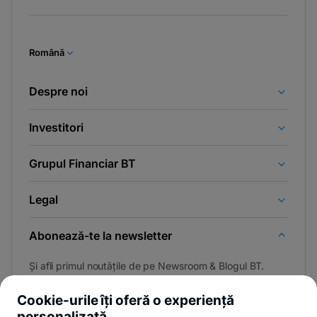
Română
Despre noi
Investitori
Grupul Financiar BT
Legal
Abonează-te la newsletter
Și afli primul noutățile de pe Newsroom & Blogul BT.
Cookie-urile îți oferă o experiență
personalizată