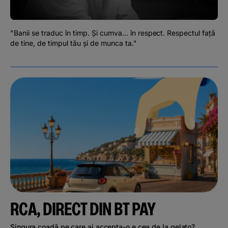
Podcast
The MacRO Zone
"Banii se traduc în timp. Și cumva... în respect. Respectul față
de tine, de timpul tău și de munca ta."
Pentru antreprenori
Banking, pe relaxare
RCA, DIRECT DIN BT PAY
Singura coadă pe care ai accepta-o e cea de la gelato?