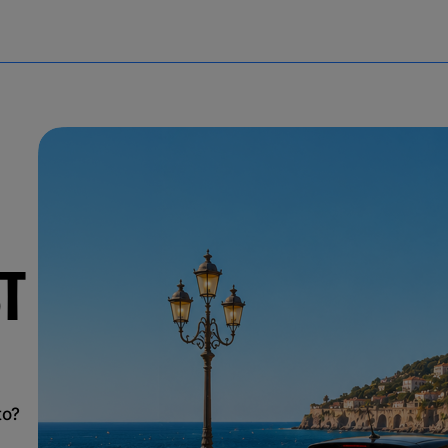
T
to?