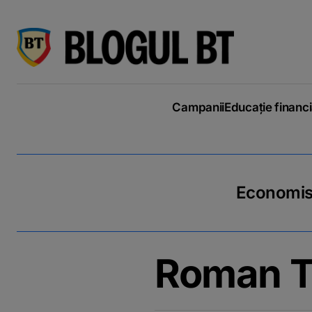
latinești
кириллица
Campanii
Educație financ
Economiseș
Roman To