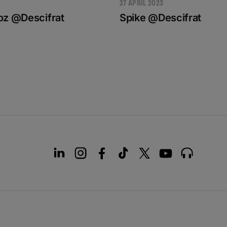
27 APRIL 2023
oz @Descifrat
Spike @Descifrat