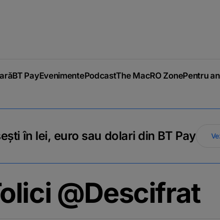
iară
BT Pay
Evenimente
Podcast
The MacRO Zone
Pentru an
ti în lei, euro sau dolari din BT Pay
Ve
lici @Descifrat