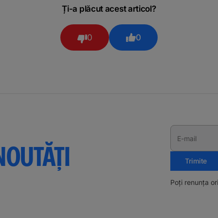
Ți-a plăcut acest articol?
0
0
E-mail
NOUTĂȚI
Trimite
Poți renunța o