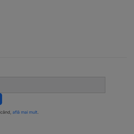
ricând,
află mai mult
.