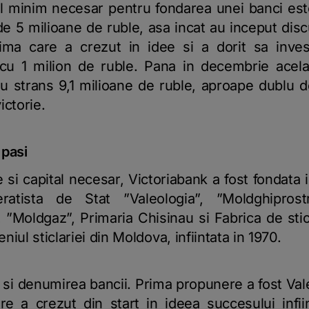
ul minim necesar pentru fondarea unei banci es
e 5 milioane de ruble, asa incat au inceput discutii
rima care a crezut in idee si a dorit sa inve
 cu 1 milion de ruble. Pana in decembrie acelas
-au strans 9,1 milioane de ruble, aproape dublu
ictorie.
 pasi
 si capital necesar, Victoriabank a fost fondata
ratista de Stat ”Valeologia”, ”Moldghiprostr
, ”Moldgaz”, Primaria Chisinau si Fabrica de st
iul sticlariei din Moldova, infiintata in 1970.
ta si denumirea bancii. Prima propunere a fost Va
re a crezut din start in ideea succesului infiint