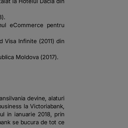
alat la Hotelul Dacia din
).
amul eCommerce pentru
Visa Infinite (2011) din
ublica Moldova (2017).
nsilvania devine, alaturi
business la Victoriabank,
l in ianuarie 2018, prin
abank se bucura de tot ce