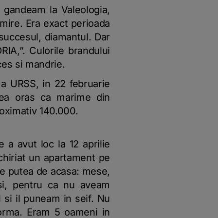
 gandeam la Valeologia,
mire. Era exact perioada
 succesul, diamantul. Dar
ORIA,”.
Culorile brandului
ces si mandrie.
 a URSS, in 22 februarie
oilea oras ca marime din
roximativ 140.000.
a avut loc la 12 aprilie
hiriat un apartament pe
se putea de acasa: mese,
 si, pentru ca nu aveam
si il puneam in seif. Nu
forma. Eram 5 oameni in