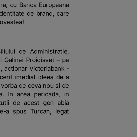
ecina, cu Banca Europeana
dentitate de brand, care
povestea!
iului de Administratie,
i Galinei Proidisvet – pe
t, actionar Victoriabank -
cerit imediat ideea de a
e vorba de ceva nou si de
e. In acea perioada, in
tutii de acest gen abia
e-a spus Turcan, legat