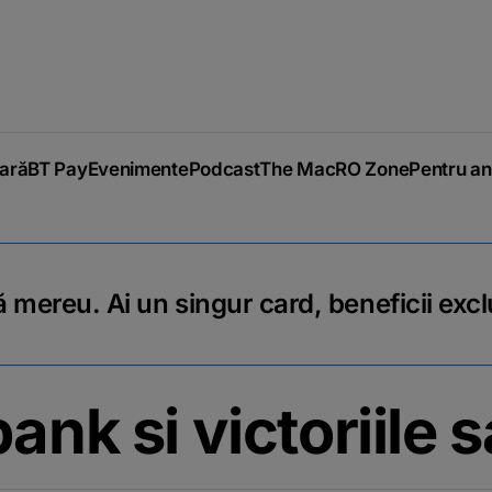
iară
BT Pay
Evenimente
Podcast
The MacRO Zone
Pentru an
 mereu. Ai un singur card, beneficii excl
ank si victoriile s