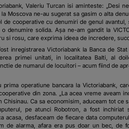
toriabank, Valeriu Turcan isi aminteste:
„Desi ne
e la Moscova ne-au sugerat sa gasim o alta denu
el de cooperative cu denumiri de genul avantul,
a o denumire solida. Aşa ne-am gandit la VICT
ru si rosu, care exprima ideea de incredere, suc
fost inregistrarea Victoriabank la Banca de Stat
ea primei unitati, in localitatea Balti, al d
nctie de numarul de locuitori – acum fiind de ap
 prima operatiune bancara la Victoriabank, care 
d cooperative din zona.
„La acea vreme aveam inc
in Chisinau. Ca sa economisim, aduceam tot ce 
puterul, pe atunci Robotron, a fost inchiriat
eca acasa, desfaceam de fiecare data computerul 
m de alarma, afara era pus doar un bec, de 