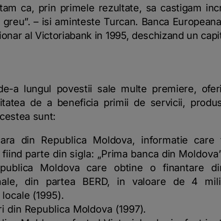
tam ca, prin primele rezultate, sa castigam inc
 greu”.
– isi aminteste Turcan. Banca Europeana
ionar al Victoriabank in 1995, deschizand un cap
e-a lungul povestii sale multe premiere, oferin
tatea de a beneficia primii de servicii, produs
acestea sunt:
cara din Republica Moldova, informatie care 
, fiind parte din sigla: „Prima banca din Moldova
ublica Moldova care obtine o finantare din 
ionale, din partea BERD, in valoare de 4 mil
locale (1995).
i din Republica Moldova (1997).