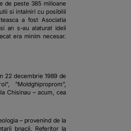
te de peste 385 milioane
 si intalniri cu posibilii
steasca a fost Asociatia
i an s-au alaturat ideii
 decat era minim necesar.
 in 22 decembrie 1989 de
oi”, ”Moldghiproprom”,
icla Chisinau – acum, cea
leologia – provenind de la
arii bnacii. Referitor la