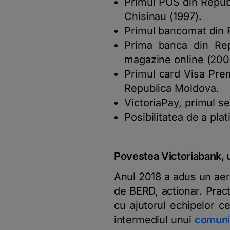
Primul POS din Republi
Chisinau (1997).
Primul bancomat din R
Prima banca din Re
magazine online (200
Primul card Visa Prem
Republica Moldova.
VictoriaPay, primul se
Posibilitatea de a pla
Povestea Victoriabank, 
Anul 2018 a adus un aer 
de BERD, actionar. Pract
cu ajutorul echipelor c
intermediul unui
comuni