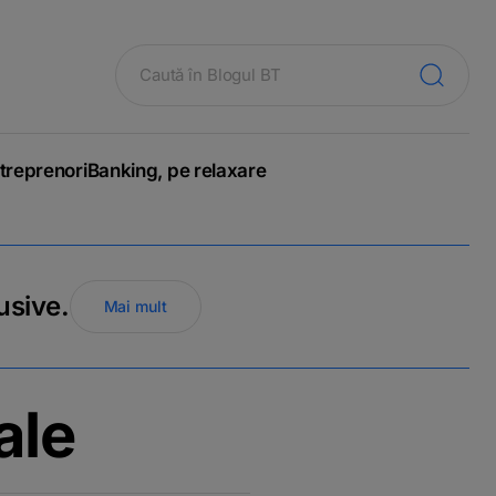
treprenori
Banking, pe relaxare
usive.
Mai mult
ale