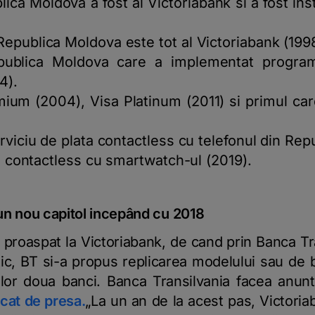
ca Moldova a fost al Victoriabank si a fost inst
epublica Moldova este tot al Victoriabank (1998
publica Moldova care a implementat progr
4).
ium (2004), Visa Platinum (2011) si primul card 
rviciu de plata contactless cu telefonul din Rep
ti contactless cu smartwatch-ul (2019).
un nou capitol incepând cu 2018
proaspat la Victoriabank, de cand prin Banca Tra
ic, BT si-a propus replicarea modelului sau de 
elor doua banci. Banca Transilvania facea anuntu
cat de presa.
„La un an de la acest pas, Victori