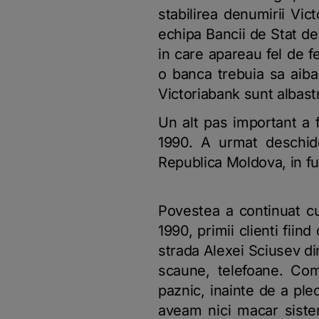
stabilirea denumirii Vic
echipa Bancii de Stat d
in care apareau fel de f
o banca trebuia sa aib
Victoriabank sunt albast
Un alt pas important a 
1990. A urmat deschider
Republica Moldova, in fu
Povestea a continuat cu
1990, primii clienti fiin
strada Alexei Sciusev d
scaune, telefoane. Com
paznic, inainte de a pl
aveam nici macar siste