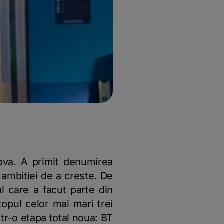
dova. A primit denumirea
l ambitiei de a creste. De
ul care a facut parte din
topul celor mai mari trei
ntr-o etapa total noua: BT