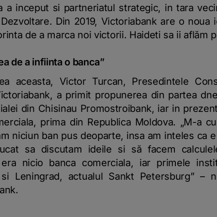
a a inceput si partneriatul strategic, in tara v
 Dezvoltare. Din 2019, Victoriabank are o noua i
inta de a marca noi victorii. Haideti sa ii aflăm 
a de a infiinta o banca”
 aceasta, Victor Turcan, Presedintele Consil
Victoriabank, a primit propunerea din partea dne
lialei din Chisinau Promostroibank, iar in prezen
erciala, prima din Republica Moldova.
„M-a cu
am niciun ban pus deoparte, insa am inteles ca 
cat sa discutam ideile si să facem calculel
ra nicio banca comerciala, iar primele insti
 si Leningrad,
actualul Sankt Petersburg
”
– n
bank.