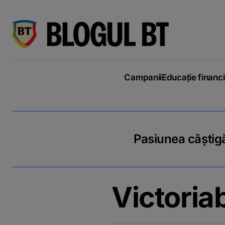
latinești
кириллица
Campanii
Educație financ
Pasiunea câștigă
Victoriab