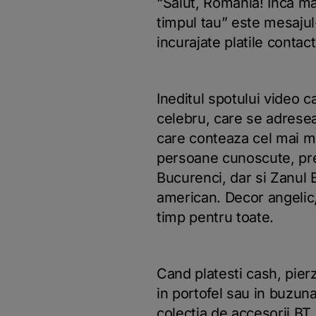
“Salut, Romania! Inca mai
timpul tau”
este mesajul
incurajate platile contac
Ineditul spotului video 
celebru, care se adresea
care conteaza cel mai mul
persoane cunoscute, pre
Bucurenci, dar si Zanul B
american. Decor angelic
timp pentru toate.
Cand platesti cash, pierz
in portofel sau in buzuna
colectia de accesorii BT 