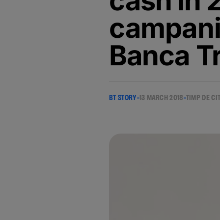
cash in 
campanie
Banca Tr
BT STORY
13 MARCH 2018
TIMP DE CI