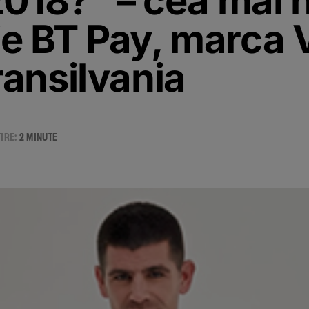
2018?” – cea mai 
 BT Pay, marca V
ansilvania
TIRE:
2 MINUTE