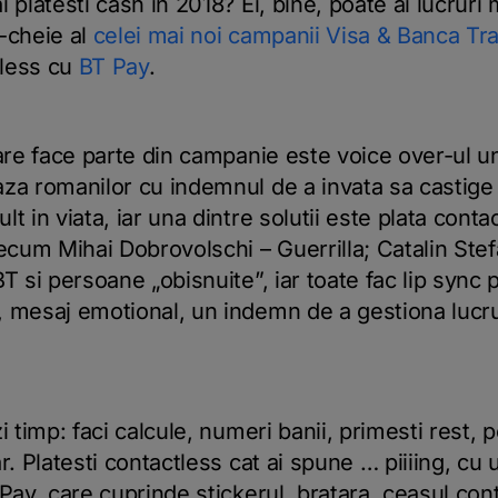
 platesti cash in 2018? Ei, bine, poate ai lucruri
-cheie al
celei mai noi campanii Visa & Banca Tra
tless cu
BT Pay
.
care face parte din campanie este voice over-ul u
za romanilor cu indemnul de a invata sa castige 
t in viata, iar una dintre solutii este plata conta
cum Mihai Dobrovolschi – Guerrilla; Catalin Ste
T si persoane „obisnuite”, iar toate fac lip sync 
, mesaj emotional, un indemn de a gestiona lucru
i timp: faci calcule, numeri banii, primesti rest, 
r. Platesti contactless cat ai spune … piiiing, cu
Pay, care cuprinde stickerul, bratara, ceasul cont