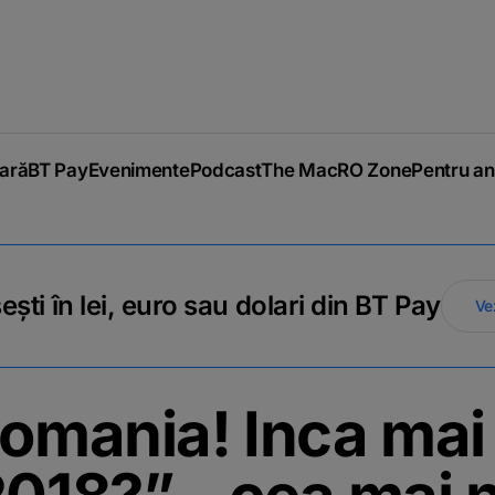
iară
BT Pay
Evenimente
Podcast
The MacRO Zone
Pentru an
ti în lei, euro sau dolari din BT Pay
Ve
Romania! Inca mai 