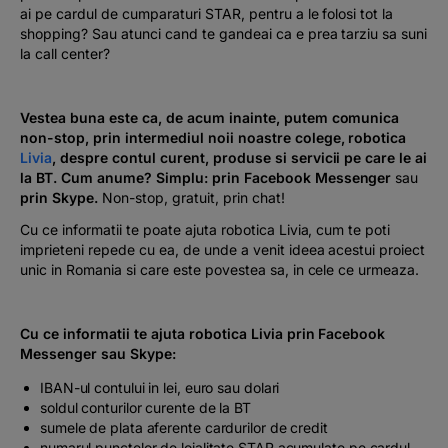
ai pe cardul de cumparaturi STAR, pentru a le folosi tot la
shopping? Sau atunci cand te gandeai ca e prea tarziu sa suni
la call center?
Vestea buna este ca, de acum inainte, putem comunica
non-stop, prin intermediul noii noastre
colege
, robotica
Livia
, despre contul curent, produse si servicii pe care le ai
la BT. Cum anume? Simplu: prin Facebook Messenger
sau
prin
Skype.
Non-stop, gratuit, prin chat!
Cu ce informatii te poate ajuta robotica Livia, cum te poti
imprieteni repede cu ea, de unde a venit ideea acestui proiect
unic in Romania si care este povestea sa, in cele ce urmeaza.
Cu ce informatii te ajuta robotica Livia prin Facebook
Messenger sau Skype:
IBAN-ul contului in lei, euro sau dolari
soldul conturilor curente de la BT
sumele de plata aferente cardurilor de credit
numarul punctelor de loialitate STAR acumulate pe cardul