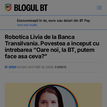
latinești
кириллица
Economisești în lei, euro sau dolari din BT Pay
Vezi mai multe
Robotica Livia de la Banca
Transilvania. Povestea a inceput cu
intrebarea “Oare noi, la BT, putem
Campanii
face asa ceva?”
BT STORY
09 MAY 2017
TIMP DE CITIRE:
6 MINUTE
Educație financiară
BT Pay
Evenimente