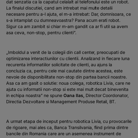
dat senzatia ca la capatul celalalt al telefonului este un robot.
La finalul discutiei, cand am intrebat mai multe detalii
necesare pentru a-l ajuta, el m-a intrebat: D
ar, domnisoara, ce
s-a intamplat cu dumneavoastra? Pana acum erati robot.
Sigur ca am zambit si chiar m-am gandit ca ar fi util sa avem
asa ceva, non-stop, pentru clienti”.
„Imboldul a venit de la colegii din call center, preocupati de
optimizarea interactiunilor cu clientii. Analizand in fiecare luna
recurenta informatiilor solicitate de clienti, au ajuns la
concluzia ca, pentru cele mai cautate dintre acestea, este
nevoie de disponibilitate non-stop din partea bancii noastre.
Asa ca am gasit o solutie: noua colega, robotica Livia, care ne
ajuta cu informatii non-stop si este mai mult decat binevenita
in echipa noastra”
ne spune
Oana Ilas,
Director Coordonator,
Directia Dezvoltare si Management Produse Retail, BT.
A urmat etapa de inceput pentru robotica Livia, cu provocarile
de rigoare, mai ales ca, Banca Transilvania, fiind prima dintre
bancile din Romania care are un asemenea instrument de