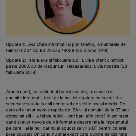
Podcast
The MacRO Zone
Pentru antreprenori
Update 1: Livia ofera informatii si prin telefon, la numerele de
telefon 0264 30 80 28 sau *8028
(23 martie 2018)
Banking, pe relaxare
Update 2: In ianuarie si februarie a.c., Livia a oferit clientilor
peste 200.000 de raspunsuri. Haaaaarnica, Livia noastra
(28
februarie 2018)
Atunci cand, ca si client al bancii noastre, ai nevoie de
anumite informatii, treci pe la noi, iei legatura cu colegii din
sucursale sau de la call center ori ne scrii in social media. De
cate ori ai avut nevoie rapida de IBAN-ul contului de la BT sau
doreai sa stii – la fel de rapid – cati bani ai in cont? Iti amintesti
cand ai avut nevoie de o informatie despre rata la imprumutul
pe care il ai la noi, dar nu ai apucat sa vii la BT pentru ca erai
prea ocupat? Ori cand nu stiai exact cate puncte de loialitate