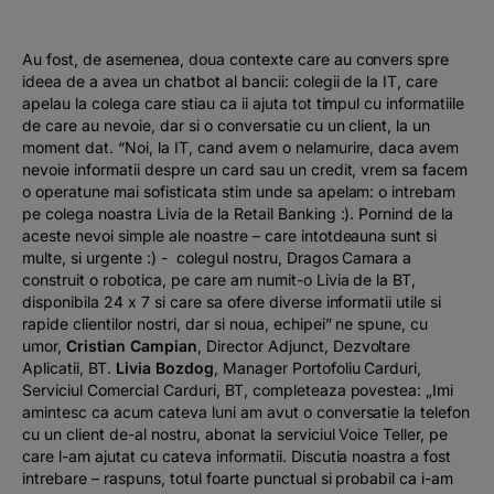
Au fost, de asemenea, doua contexte care au convers spre
ideea de a avea un chatbot al bancii: colegii de la IT, care
apelau la colega care stiau ca ii ajuta tot timpul cu informatiile
de care au nevoie, dar si o conversatie cu un client, la un
moment dat. “
Noi, la IT, cand avem o nelamurire, daca avem
nevoie informatii despre un card sau un credit, vrem sa facem
o operatune mai sofisticata stim unde sa apelam: o intrebam
pe colega noastra Livia de la Retail Banking :)
. Pornind de la
aceste nevoi simple ale noastre – care intotdeauna sunt si
multe, si urgente :)
- colegul nostru, Dragos Camara a
construit o robotica, pe care am numit-o Livia de la BT,
disponibila 24 x 7 si care sa ofere diverse informatii utile si
rapide clientilor nostri, dar si noua, echipei
” ne spune, cu
umor,
Cristian Campian
, Director Adjunct, Dezvoltare
Aplicatii, BT.
Livia Bozdog
, Manager Portofoliu Carduri,
Serviciul Comercial Carduri, BT, completeaza povestea: „
Imi
amintesc ca acum cateva luni am avut o conversatie la telefon
cu un client de-al nostru, abonat la serviciul Voice Teller, pe
care l-am ajutat cu cateva informatii. Discutia noastra a fost
intrebare – raspuns, totul foarte punctual si probabil ca i-am