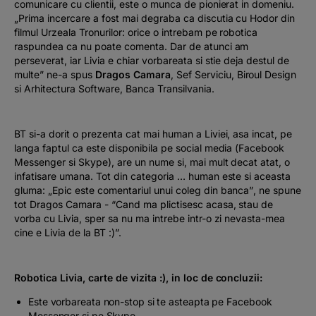
comunicare cu clientii, este o munca de pionierat in domeniu.
„
Prima incercare a fost mai degraba ca discutia cu Hodor din
filmul Urzeala Tronurilor: orice o intrebam pe robotica
raspundea ca nu poate comenta. Dar de atunci am
perseverat, iar Livia e chiar vorbareata si stie deja destul de
multe
”
ne-a spus
Dragos Camara
, Sef Serviciu, Biroul Design
si Arhitectura Software, Banca Transilvania.
BT si-a dorit o prezenta cat mai
human
a Liviei, asa incat, pe
langa faptul ca este disponibila pe social media (Facebook
Messenger si Skype), are un nume si, mai mult decat atat, o
infatisare umana. Tot din categoria … human este si aceasta
gluma: „
Epic este comentariul unui coleg din banca”
, ne spune
tot Dragos Camara -
“Cand ma plictisesc acasa, stau de
vorba cu Livia, sper sa nu ma intrebe intr-o zi nevasta-mea
cine e Livia de la BT :)
”.
Robotica Livia, carte de vizita :)
, in loc de concluzii:
Este
vorbareata
non-stop si te asteapta pe Facebook
Messenger si pe Skype