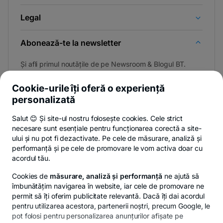
Legal
Abonează-te la newsletter
Și afli primul noutățile de pe Newsroom & Blogul BT.
Cookie-urile îți oferă o experiență
personalizată
Poți renunța oricând,
vezi detalii
.
Salut 😊 Și site-ul nostru folosește cookies. Cele strict
necesare sunt esențiale pentru funcționarea corectă a site-
ului și nu pot fi dezactivate. Pe cele de măsurare, analiză și
performanță și pe cele de promovare le vom activa doar cu
Privacy Hub
Politica de confidențialitate
Politica de cookies
S
acordul tău.
Cookies de
măsurare, analiză și performanță
ne ajută să
îmbunătățim navigarea în website, iar cele de promovare ne
permit să îți oferim publicitate relevantă. Dacă îți dai acordul
pentru utilizarea acestora, partenerii noștri, precum Google, le
© Copyright 2026 Banca Transilvania. Toate drepturile
pot folosi pentru personalizarea anunțurilor afișate pe
rezervate.