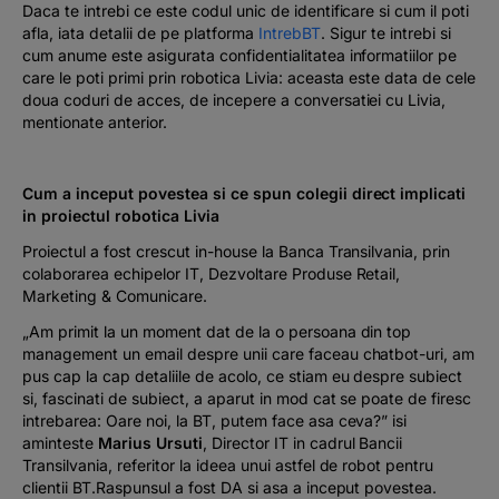
Daca te intrebi ce este codul unic de identificare si cum il poti
afla, iata detalii de pe platforma
IntrebBT
. Sigur te intrebi si
cum anume este asigurata confidentialitatea informatiilor pe
care le poti primi prin robotica Livia: aceasta este data de cele
doua coduri de acces, de incepere a conversatiei cu Livia,
mentionate anterior.
Cum a inceput povestea si ce spun colegii direct implicati
in proiectul robotica Livia
Proiectul a fost crescut in-house la Banca Transilvania, prin
colaborarea echipelor IT, Dezvoltare Produse Retail,
Marketing & Comunicare.
„Am primit la un moment dat de la o persoana din top
management un email despre unii care faceau chatbot-uri, am
pus cap la cap detaliile de acolo, ce stiam eu despre subiect
si, fascinati de subiect, a aparut in mod cat se poate de firesc
intrebarea: Oare noi, la BT, putem face asa ceva?”
isi
aminteste
Marius Ursuti
, Director IT in cadrul Bancii
Transilvania, referitor la ideea unui astfel de robot pentru
clientii BT.Raspunsul a fost DA si asa a inceput povestea.