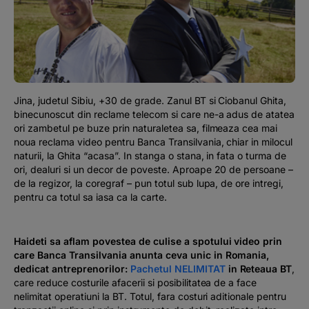
Podcast
The MacRO Zone
Pentru antreprenori
Jina, judetul Sibiu, +30 de grade. Zanul BT si Ciobanul Ghita,
binecunoscut din reclame telecom si care ne-a adus de atatea
Banking, pe relaxare
ori zambetul pe buze prin naturaletea sa, filmeaza cea mai
noua reclama video pentru Banca Transilvania, chiar in milocul
naturii, la Ghita “acasa”. In stanga o stana, in fata o turma de
ori, dealuri si un decor de poveste. Aproape 20 de persoane –
de la regizor, la coregraf – pun totul sub lupa, de ore intregi,
pentru ca totul sa iasa ca la carte.
Haideti sa aflam povestea de culise a spotului video prin
care Banca Transilvania anunta ceva unic in Romania,
dedicat antreprenorilor:
Pachetul NELIMITAT
in Reteaua BT
,
care reduce costurile afacerii si posibilitatea de a face
nelimitat
operatiuni la BT. Totul, fara costuri aditionale pentru