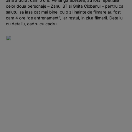
Jina a durat cam 5 ore. Pe langa acestea, au fost repetitiile
celor doua personaje – Zanul BT si Ghita Ciobanul – pentru ca
salutul sa iasa cat mai bine: cu o zi inainte de filmare au fost
cam 4 ore “de antrenament”, iar restul, in ziua filmarii. Detaliu
cu detaliu, cadru cu cadru.