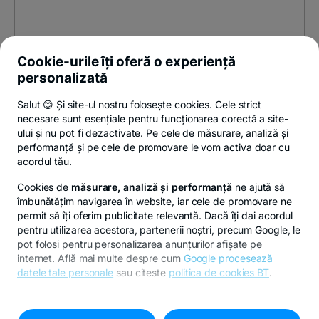
Cookie-urile îți oferă o experiență
personalizată
Salut 😊 Și site-ul nostru folosește cookies. Cele strict
necesare sunt esențiale pentru funcționarea corectă a site-
ului și nu pot fi dezactivate. Pe cele de măsurare, analiză și
performanță și pe cele de promovare le vom activa doar cu
acordul tău.
Cookies de
măsurare, analiză și performanță
ne ajută să
îmbunătățim navigarea în website, iar cele de promovare ne
permit să îți oferim publicitate relevantă. Dacă îți dai acordul
pentru utilizarea acestora, partenerii noștri, precum Google, le
pot folosi pentru personalizarea anunțurilor afișate pe
internet. Află mai multe despre cum
Google procesează
datele tale personale
sau citeste
politica de cookies BT
.
Pentru personalizarea preferințelor selectează
"
Setari
cookies
"