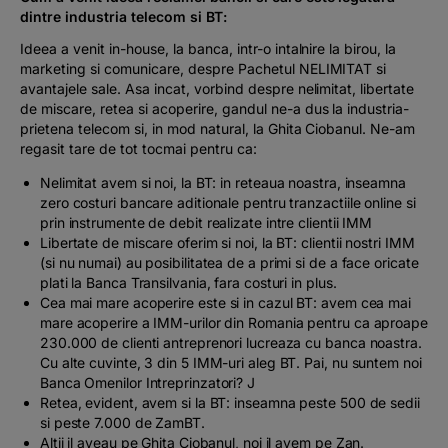
dintre industria telecom si BT:
Ideea a venit in-house, la banca, intr-o intalnire la birou, la
marketing si comunicare, despre Pachetul NELIMITAT si
avantajele sale. Asa incat, vorbind despre
nelimitat, libertate
de miscare, retea si acoperire,
gandul ne-a dus la industria-
prietena telecom si, in mod natural, la Ghita Ciobanul. Ne-am
regasit tare de tot tocmai pentru ca:
Nelimitat
avem si noi, la BT: in reteaua noastra, inseamna
zero costuri bancare aditionale pentru tranzactiile online si
prin instrumente de debit realizate intre clientii IMM
Libertate de miscare
oferim si noi, la BT: clientii nostri IMM
(si nu numai) au posibilitatea de a primi si de a face oricate
plati la Banca Transilvania, fara costuri in plus.
Cea mai mare
acoperire
este si in cazul BT: avem cea mai
mare acoperire a IMM-urilor din Romania pentru ca aproape
230.000 de clienti antreprenori lucreaza cu banca noastra.
Cu alte cuvinte, 3 din 5 IMM-uri aleg BT. Pai, nu suntem noi
Banca Omenilor Intreprinzatori? J
Retea,
evident, avem si la BT: inseamna peste 500 de sedii
si peste 7.000 de ZamBT.
Altii il aveau pe Ghita Ciobanul, noi il avem pe Zan
.