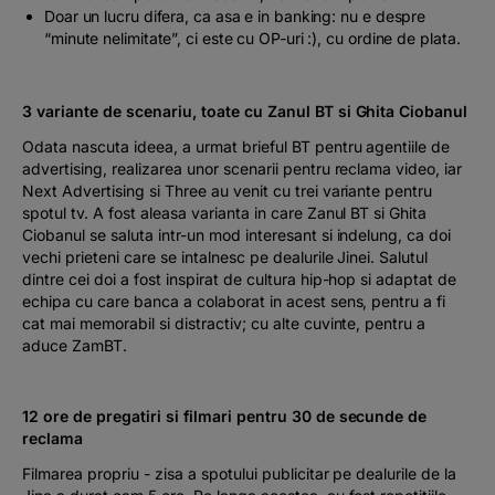
Doar un lucru difera, ca asa e in banking: nu e despre
“minute nelimitate”, ci este cu OP-uri :), cu ordine de plata.
3 variante de scenariu, toate cu Zanul BT si Ghita Ciobanul
Odata nascuta ideea, a urmat brieful BT pentru agentiile de
advertising, realizarea unor scenarii pentru reclama video, iar
Next Advertising si Three au venit cu trei variante pentru
spotul tv. A fost aleasa varianta in care Zanul BT si Ghita
Ciobanul se saluta intr-un mod interesant si indelung, ca doi
vechi prieteni care se intalnesc pe dealurile Jinei. Salutul
dintre cei doi a fost inspirat de cultura hip-hop si adaptat de
echipa cu care banca a colaborat in acest sens, pentru a fi
cat mai memorabil si distractiv; cu alte cuvinte, pentru a
aduce ZamBT.
12 ore de pregatiri si filmari pentru 30 de secunde de
reclama
Filmarea propriu - zisa a spotului publicitar pe dealurile de la