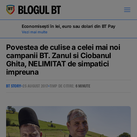
latinești
кириллица
Economisești în lei, euro sau dolari din BT Pay
Vezi mai multe
Povestea de culise a celei mai noi
campanii BT. Zanul si Ciobanul
Ghita, NELIMITAT de simpatici
Campanii
impreuna
BT STORY
25 AUGUST 2017
TIMP DE CITIRE:
6 MINUTE
Educație financiară
BT Pay
Evenimente