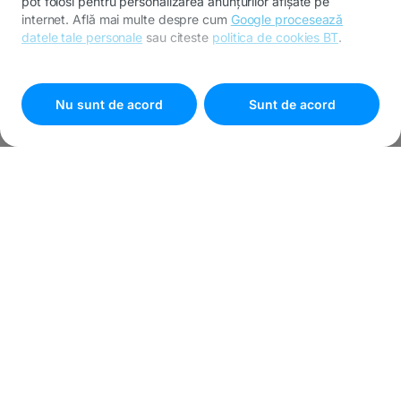
pot folosi pentru personalizarea anunțurilor afișate pe
internet. Află mai multe despre cum
Google procesează
datele tale personale
sau citeste
politica de cookies BT
.
Pentru personalizarea preferințelor selectează
"
Setari
cookies
"
Nu sunt de acord
Sunt de acord