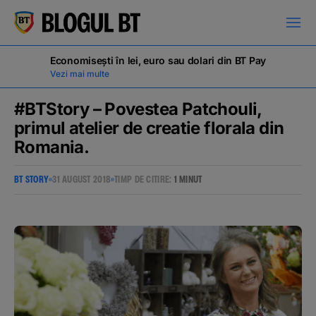
latinești
кириллица
Economisești în lei, euro sau dolari din BT Pay
Vezi mai multe
#BTStory – Povestea Patchouli,
primul atelier de creatie florala din
Romania.
Campanii
BT STORY
31 AUGUST 2018
TIMP DE CITIRE:
1 MINUT
Educație financiară
BT Pay
Evenimente