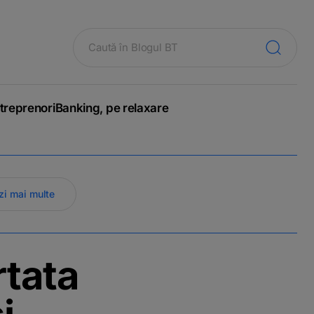
treprenori
Banking, pe relaxare
zi mai multe
rtata