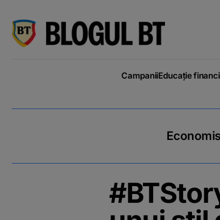
latinești
кириллица
Campanii
Educație financ
Economiseș
#BTStory