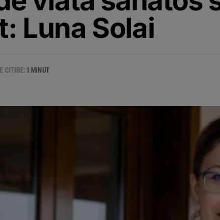
 de viata sanatos s
t: Luna Solai
E CITIRE:
1 MINUT