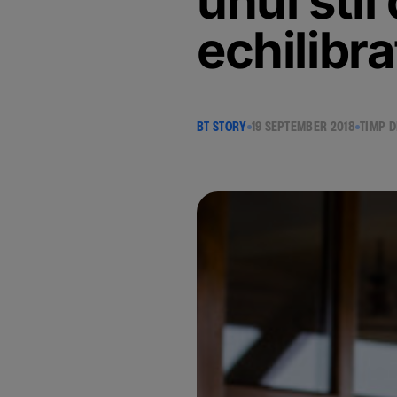
unui stil
echilibra
BT STORY
19 SEPTEMBER 2018
TIMP D