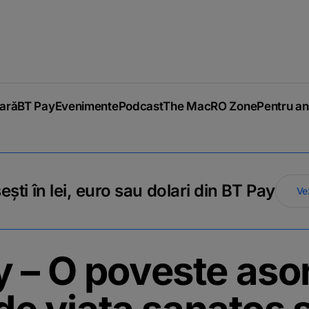
iară
BT Pay
Evenimente
Podcast
The MacRO Zone
Pentru an
ti în lei, euro sau dolari din BT Pay
Ve
 – O poveste aso