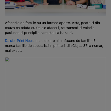
Podcast
The MacRO Zone
Afacerile de familie au un farmec aparte. Asta, poate si din
cauza ca odata cu fraiele afacerii, se transmit si valorile,
Pentru antreprenori
pasiunea si principiile care stau la baza ei.
Daisler Print House
nu e doar o alta afacere de familie. E
Banking, pe relaxare
marea familie de specialisti in printuri, din Cluj ... 37 la numar,
mai exact.