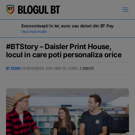
latinești
кириллица
Economisești în lei, euro sau dolari din BT Pay
Vezi mai multe
#BTStory – Daisler Print House,
locul in care poti personaliza orice
Campanii
BT STORY
19 NOVEMBER 2018
TIMP DE CITIRE:
2 MINUTE
Educație financiară
BT Pay
Evenimente