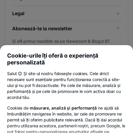
Legal
Abonează-te la newsletter
Și afli primul noutățile de pe Newsroom & Blogul BT.
Cookie-urile îți oferă o experiență
personalizată
Poți renunța oricând,
vezi detalii
.
Salut 😊 Și site-ul nostru folosește cookies. Cele strict
necesare sunt esențiale pentru funcționarea corectă a site-
ului și nu pot fi dezactivate. Pe cele de măsurare, analiză și
performanță și pe cele de promovare le vom activa doar cu
Privacy Hub
Politica de confidențialitate
Politica de cookies
S
acordul tău.
Cookies de
măsurare, analiză și performanță
ne ajută să
îmbunătățim navigarea în website, iar cele de promovare ne
permit să îți oferim publicitate relevantă. Dacă îți dai acordul
pentru utilizarea acestora, partenerii noștri, precum Google, le
© Copyright 2026 Banca Transilvania. Toate drepturile
pot folosi pentru personalizarea anunțurilor afișate pe
rezervate.