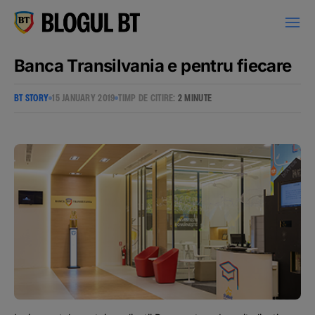
latinești
кириллица
Banca Transilvania e pentru fiecare
BT STORY
15 JANUARY 2019
TIMP DE CITIRE:
2 MINUTE
Campanii
Educație financiară
BT Pay
Evenimente