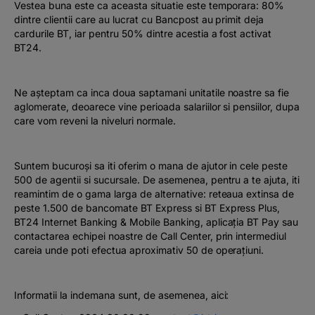
Vestea buna este ca aceasta situatie este temporara: 80%
dintre clientii care au lucrat cu Bancpost au primit deja
cardurile BT, iar pentru 50% dintre acestia a fost activat
BT24.
Ne așteptam ca inca doua saptamani unitatile noastre sa fie
aglomerate, deoarece vine perioada salariilor si pensiilor, dupa
care vom reveni la niveluri normale.
Suntem bucuroși sa iti oferim o mana de ajutor in cele peste
500 de agentii si sucursale. De asemenea, pentru a te ajuta, iti
reamintim de o gama larga de alternative: reteaua extinsa de
peste 1.500 de bancomate BT Express si BT Express Plus,
BT24 Internet Banking & Mobile Banking, aplicația BT Pay sau
contactarea echipei noastre de Call Center, prin intermediul
careia unde poti efectua aproximativ 50 de operațiuni.
Informatii la indemana sunt, de asemenea, aici: