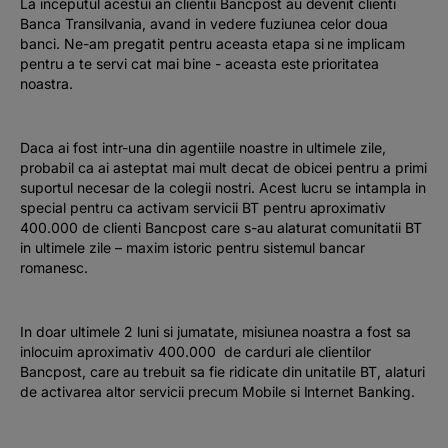
La inceputul acestui an clientii Bancpost au devenit clienti
Podcast
Banca Transilvania, avand in vedere fuziunea celor doua
banci. Ne-am pregatit pentru aceasta etapa si ne implicam
pentru a te servi cat mai bine - aceasta este prioritatea
The MacRO Zone
noastra.
Pentru antreprenori
Daca ai fost intr-una din agentiile noastre in ultimele zile,
probabil ca ai asteptat mai mult decat de obicei pentru a primi
Banking, pe relaxare
suportul necesar de la colegii nostri. Acest lucru se intampla in
special pentru ca activam servicii BT pentru aproximativ
400.000 de clienti Bancpost care s-au alaturat comunitatii BT
in ultimele zile – maxim istoric pentru sistemul bancar
romanesc.
In doar ultimele 2 luni si jumatate, misiunea noastra a fost sa
inlocuim aproximativ 400.000 de carduri ale clientilor
Bancpost, care au trebuit sa fie ridicate din unitatile BT, alaturi
de activarea altor servicii precum Mobile si Internet Banking.