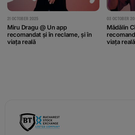
21 OCTOBER 2025
03 OCTOBER 20
Miru Dragu @ Un app
Mădălin C
recomandat și în reclame, și în
recomandat
viața reală
viața real