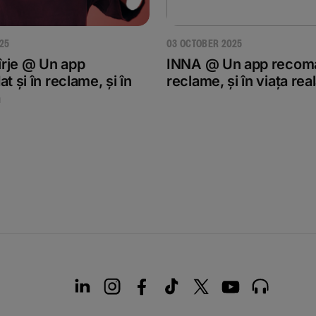
25
03 OCTOBER 2025
îrje @ Un app
INNA @ Un app recoman
 și în reclame, și în
reclame, și în viața rea
ă