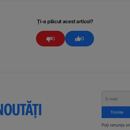
Ți-a plăcut acest articol?
0
0
E-mail
NOUTĂȚI
Trimite
Poți renunța o