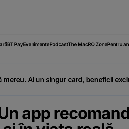
iară
BT Pay
Evenimente
Podcast
The MacRO Zone
Pentru an
 mereu. Ai un singur card, beneficii excl
n app recomandat