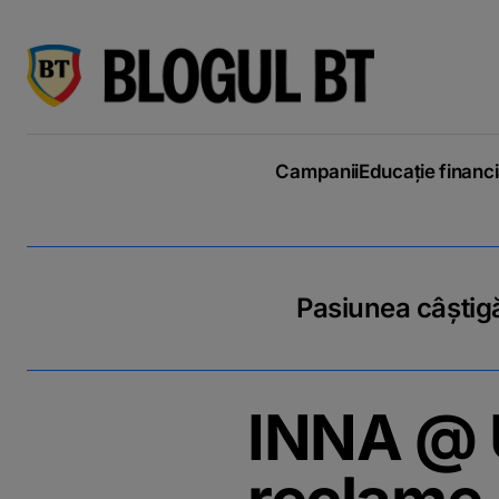
latinești
кириллица
Campanii
Educație financ
Pasiunea câștigă
INNA @ U