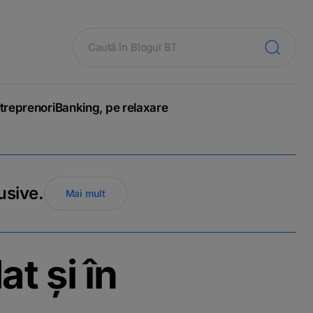
treprenori
Banking, pe relaxare
usive.
Mai mult
 și în