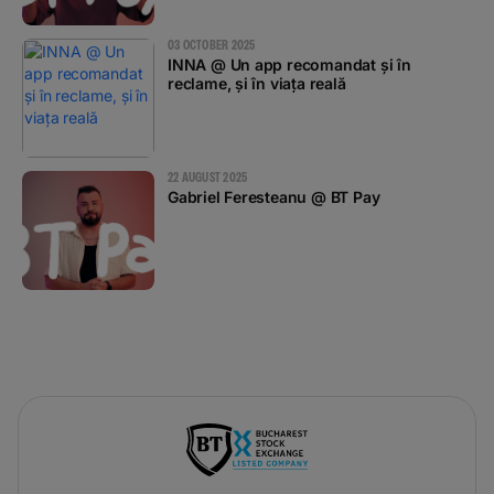
03 OCTOBER 2025
INNA @ Un app recomandat și în
reclame, și în viața reală
22 AUGUST 2025
Gabriel Feresteanu @ BT Pay