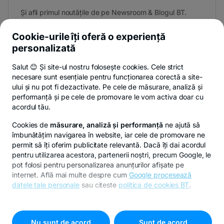
Și afli primul noutățile de pe Newsroom & Blogul BT.
Cookie-urile îți oferă o experiență
personalizată
Poți renunța oricând,
vezi detalii
.
Salut 😊 Și site-ul nostru folosește cookies. Cele strict
necesare sunt esențiale pentru funcționarea corectă a site-
ului și nu pot fi dezactivate. Pe cele de măsurare, analiză și
performanță și pe cele de promovare le vom activa doar cu
Privacy Hub
Politica de confidențialitate
Politica de cookies
S
acordul tău.
Cookies de
măsurare, analiză și performanță
ne ajută să
îmbunătățim navigarea în website, iar cele de promovare ne
permit să îți oferim publicitate relevantă. Dacă îți dai acordul
pentru utilizarea acestora, partenerii noștri, precum Google, le
© Copyright 2026 Banca Transilvania. Toate drepturile
pot folosi pentru personalizarea anunțurilor afișate pe
rezervate.
internet. Află mai multe despre cum
Google procesează
datele tale personale
sau citeste
politica de cookies BT
.
Pentru personalizarea preferințelor selectează
"
Setari
cookies
"
Nu sunt de acord
Sunt de acord