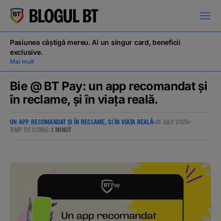
latinești
кириллица
Pasiunea câștigă mereu. Ai un singur card, beneficii
exclusive.
Mai mult
Bie @ BT Pay: un app recomandat și
în reclame, și în viața reală.
Campanii
UN APP RECOMANDAT ȘI ÎN RECLAME, ȘI ÎN VIAȚA REALĂ
31 JULY 2025
TIMP DE CITIRE:
1 MINUT
Educație financiară
BT Pay
Evenimente