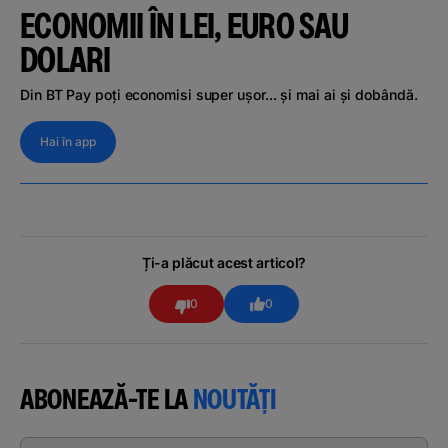
ECONOMII ÎN LEI, EURO SAU
DOLARI
Din BT Pay poți economisi super ușor... și mai ai și dobândă.
Hai în app
Ți-a plăcut acest articol?
0
0
ABONEAZĂ-TE LA
NOUTĂȚI