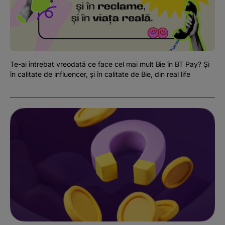
Podcast
The MacRO Zone
Pentru antreprenori
Te-ai întrebat vreodată ce face cel mai mult Bie în BT Pay? Și
în calitate de influencer, și în calitate de Bie, din real life
Banking, pe relaxare