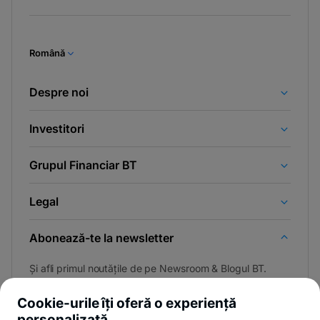
Română
Despre noi
Investitori
Grupul Financiar BT
Legal
Abonează-te la newsletter
Și afli primul noutățile de pe Newsroom & Blogul BT.
Cookie-urile îți oferă o experiență
personalizată