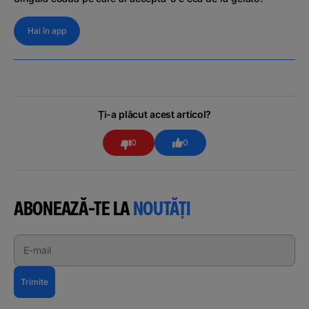
Hai în app
Ți-a plăcut acest articol?
0
0
ABONEAZĂ-TE LA
NOUTĂȚI
E-mail
Trimite