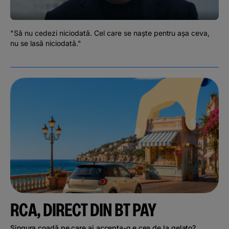
Podcast
The MacRO Zone
"
Să nu cedezi niciodată. Cel care se naște pentru așa ceva,
nu se lasă niciodată."
Pentru antreprenori
Banking, pe relaxare
RCA, DIRECT DIN BT PAY
Singura coadă pe care ai accepta-o e cea de la gelato?