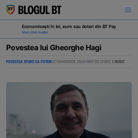
latinești
кириллица
Economisești în lei, euro sau dolari din BT Pay
Vezi mai multe
Povestea lui Gheorghe Hagi
POVESTEA SPUNE CA PUTEM
27 NOVEMBER 2025
TIMP DE CITIRE:
1 MINUT
Campanii
Educație financiară
BT Pay
Evenimente