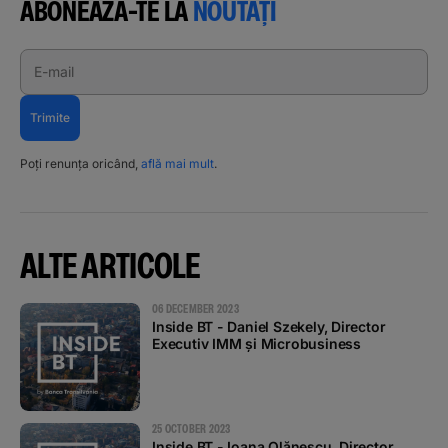
ABONEAZĂ-TE LA
NOUTĂȚI
E-mail
Trimite
Poți renunța oricând,
află mai mult
.
ALTE ARTICOLE
06 DECEMBER 2023
Inside BT - Daniel Szekely, Director
Executiv IMM și Microbusiness
25 OCTOBER 2023
Inside BT - Ioana Olănescu, Director