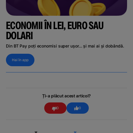
ECONOMII ÎN LEI, EURO SAU
DOLARI
Din BT Pay poți economisi super ușor... și mai ai și dobândă.
Hai în app
Ți-a plăcut acest articol?
0
0