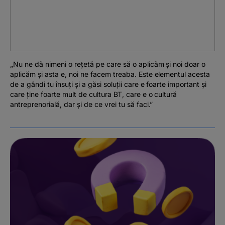
Podcast
The MacRO Zone
Pentru antreprenori
„Nu ne dă nimeni o rețetă pe care să o aplicăm și noi doar o
aplicăm și asta e, noi ne facem treaba. Este elementul acesta
de a gândi tu însuți și a găsi soluții care e foarte important și
Banking, pe relaxare
care ține foarte mult de cultura BT, care e o cultură
antreprenorială, dar și de ce vrei tu să faci.”