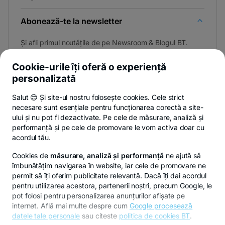
Abonează-te la newsletter
Și afli primul noutățile de pe Newsroom & Blogul BT.
Cookie-urile îți oferă o experiență
personalizată
Poți renunța oricând,
vezi detalii
.
Salut 😊 Și site-ul nostru folosește cookies. Cele strict
necesare sunt esențiale pentru funcționarea corectă a site-
ului și nu pot fi dezactivate. Pe cele de măsurare, analiză și
performanță și pe cele de promovare le vom activa doar cu
Privacy Hub
Politica de confidențialitate
Politica de cookies
S
acordul tău.
Cookies de
măsurare, analiză și performanță
ne ajută să
îmbunătățim navigarea în website, iar cele de promovare ne
permit să îți oferim publicitate relevantă. Dacă îți dai acordul
pentru utilizarea acestora, partenerii noștri, precum Google, le
© Copyright 2026 Banca Transilvania. Toate drepturile
pot folosi pentru personalizarea anunțurilor afișate pe
rezervate.
internet. Află mai multe despre cum
Google procesează
datele tale personale
sau citeste
politica de cookies BT
.