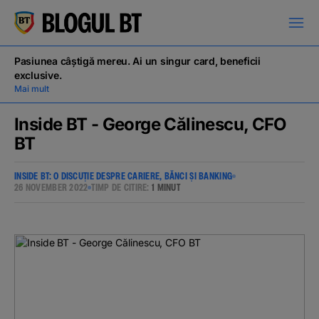
latinești
кириллица
Pasiunea câștigă mereu. Ai un singur card, beneficii
exclusive.
Mai mult
Inside BT - George Călinescu, CFO
BT
Campanii
INSIDE BT: O DISCUȚIE DESPRE CARIERE, BĂNCI ȘI BANKING
26 NOVEMBER 2022
TIMP DE CITIRE:
1 MINUT
Educație financiară
BT Pay
Evenimente