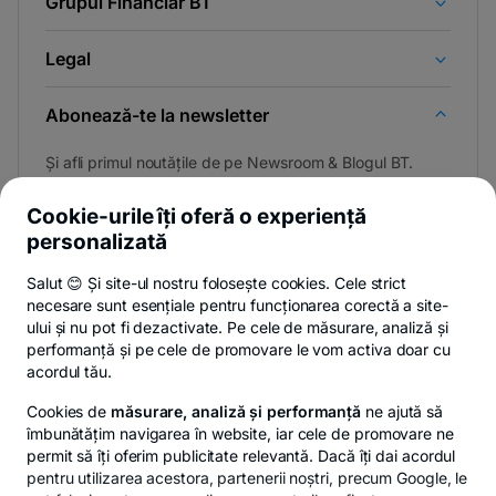
Grupul Financiar BT
Legal
Abonează-te la newsletter
Și afli primul noutățile de pe Newsroom & Blogul BT.
Cookie-urile îți oferă o experiență
personalizată
Poți renunța oricând,
vezi detalii
.
Salut 😊 Și site-ul nostru folosește cookies. Cele strict
necesare sunt esențiale pentru funcționarea corectă a site-
ului și nu pot fi dezactivate. Pe cele de măsurare, analiză și
performanță și pe cele de promovare le vom activa doar cu
Privacy Hub
Politica de confidențialitate
Politica de cookies
S
acordul tău.
Cookies de
măsurare, analiză și performanță
ne ajută să
îmbunătățim navigarea în website, iar cele de promovare ne
permit să îți oferim publicitate relevantă. Dacă îți dai acordul
pentru utilizarea acestora, partenerii noștri, precum Google, le
© Copyright 2026 Banca Transilvania. Toate drepturile