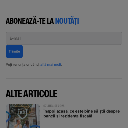
ABONEAZĂ-TE LA
NOUTĂȚI
E-mail
Trimite
Poți renunța oricând,
află mai mult
.
ALTE ARTICOLE
07 AUGUST 2026
Înapoi acasă: ce este bine să știi despre
bancă și rezidența fiscală