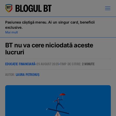
latinești
кириллица
Pasiunea câștigă mereu. Ai un singur card, beneficii
exclusive.
Mai mult
BT nu va cere niciodată aceste
lucruri
Campanii
EDUCAȚIE FINANCIARĂ
25 AUGUST 2025
TIMP DE CITIRE:
2 MINUTE
Educație financiară
AUTOR:
LAURA PETREHUȘ
BT Pay
Evenimente