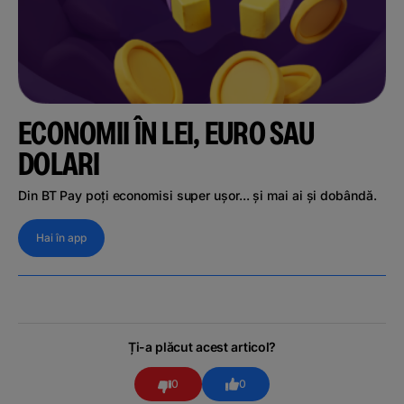
ECONOMII ÎN LEI, EURO SAU
DOLARI
Din BT Pay poți economisi super ușor... și mai ai și dobândă.
Hai în app
Ți-a plăcut acest articol?
0
0