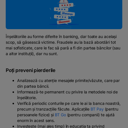
Podcast
The MacRO Zone
Pentru antreprenori
Înșelătoriile au forme diferite în banking, dar toate au același
scop, să găsească victime. Fraudele au la bază abordări tot
mai sofisticate, care le fac să pară a fi din partea băncilor (sau
Banking, pe relaxare
a altor instituții), dar nu sunt.
Poți preveni pierderile
Analizează cu atenție mesajele primite/văzute, care par
din partea băncii.
Informează-te permanent cu privire la metodele noi de
înșelătorie.
Verifică periodic conturile pe care le ai la banca noastră,
precum și tranzacțiile făcute. Aplicațiile
BT Pay
(pentru
persoanele fizice) și
BT Go
(pentru companii) te ajută
enorm în acest sens.
Investește (mai ales timp) în educația ta privind