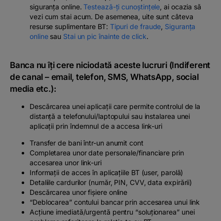
siguranța online.
Testează-ți cunoștințele
, ai ocazia să
vezi cum stai acum. De asemenea, uite sunt câteva
resurse suplimentare BT:
Tipuri de fraude
,
Siguranța
online
sau
Stai un pic înainte de click
.
Banca nu îți cere niciodată aceste lucruri (Indiferent
de canal – email, telefon, SMS, WhatsApp, social
media etc.):
Descărcarea unei aplicații care permite controlul de la
distanță a telefonului/laptopului sau instalarea unei
aplicații prin îndemnul de a accesa link-uri
Transfer de bani într-un anumit cont
Completarea unor date personale/financiare prin
accesarea unor link-uri
Informații de acces în aplicațiile BT (user, parolă)
Detaliile cardurilor (număr, PIN, CVV, data expirării)
Descărcarea unor fișiere online
“Deblocarea” contului bancar prin accesarea unui link
Acțiune imediată/urgentă pentru “soluționarea” unei