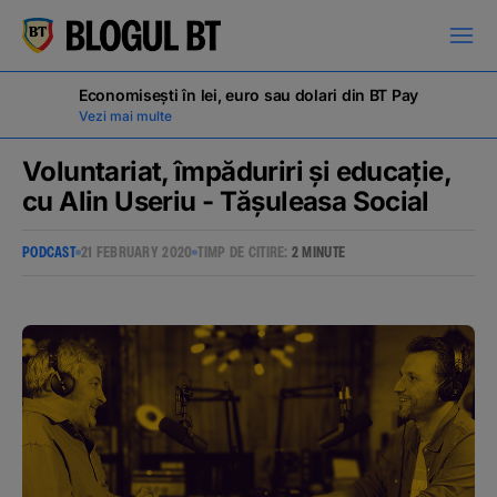
latinești
кириллица
Economisești în lei, euro sau dolari din BT Pay
Vezi mai multe
Voluntariat, împăduriri și educație,
cu Alin Useriu - Tășuleasa Social
Campanii
PODCAST
21 FEBRUARY 2020
TIMP DE CITIRE:
2 MINUTE
Educație financiară
BT Pay
Evenimente