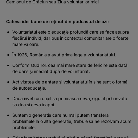
Camionul de Crăciun sau Ziua voluntarilor mici.
Câteva idei bune de reținut din podcastul de azi:
Voluntariatul este o educație profundă care se face asupra
fiecărui individ, dar pus în contextul comunitar are o foarte
mare valoare.
În 1926, România a avut prima lege a voluntariatului.
Conform studiilor, cea mai mare stare de fericire este dată
de dans și imediat după de voluntariat.
Activitatea de plantare și voluntariatul în sine sunt o formă
de autoeducație.
Daca inveti un copil sa primeasca ceva, sigur il poti invata
sa dea si ceva inapoi.
Suntem o generatie care nu mai putem transfera
problemele la o alta generatie, trebuie sa ne rezolvam acum
problemele.
Orice localitate ar trebui să aibă o pânză forestieră care să