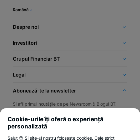
Română
Despre noi
Investitori
Grupul Financiar BT
Legal
Abonează-te la newsletter
Și afli primul noutățile de pe Newsroom & Blogul BT.
Cookie-urile îți oferă o experiență
personalizată
Poți renunța oricând,
vezi detalii
.
Salut 😊 Și site-ul nostru folosește cookies. Cele strict