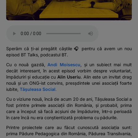
Podcast
The MacRO Zone
Pentru antreprenori
Sperăm că ți-ai pregătit căștile 🎧 pentru că avem un nou
episod BT Talks, podcastul BT.
Banking, pe relaxare
Cu o nouă gazdă,
Andi Moisescu
,
și un subiect mai mult
decât interesant, în acest episod vorbim despre voluntariat,
împăduriri și educație cu
Alin Useriu
.
Alin este un invitat drag
nouă și un ONG-ist convins, presșdintele unei asociații foarte
iubite,
Tășuleasa Social
.
Cu o viziune nouă, încă de acum 20 de ani, Tășuleasa Social a
fost printre primele asociații din România, și probabil, prima
care a început să facă acșiuni de împădurire, într-o perioadă
în care încă nu era conștientizată problema cu pădurile.
Printre proiectele care au făcut cunoscută asociația sunt:
prima Pădure Pedagogica din România, Pădurea Transilvania,