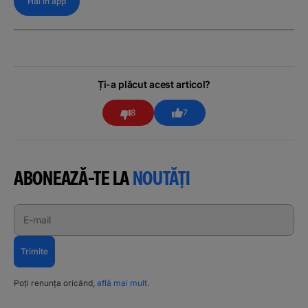
Hai în app
Ți-a plăcut acest articol?
8
7
ABONEAZĂ-TE LA
NOUTĂȚI
E-mail
Trimite
Poți renunța oricând,
află mai mult
.