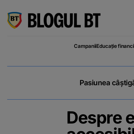
latinești
кириллица
Campanii
Educație financ
Pasiunea câștigă
Despre e