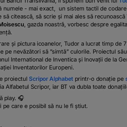
ul Băncii Transilvania, îi spunem bun venit lui
Tu
taă numele - mai exact, un sistem tactil de codar
să citească, să scrie și mai ales să recunoască 
 Moisescu
, gazda noastră, vorbesc despre egalit
ență.
rare și pictura icoanelor, Tudor a lucrat timp de 7 
e pe nevăzători să ”simtă” culorile. Proiectul să
nul International de Inventica și Inovații de la Gen
ației Inventatorilor Europeni.
e proiectul
Scripor Alphabet
printr-o donație pe
a Alfabetul Scripor, iar BT va dubla toate donații
dă
play. 🎧
i pe care e posibil să nu le fi știut.