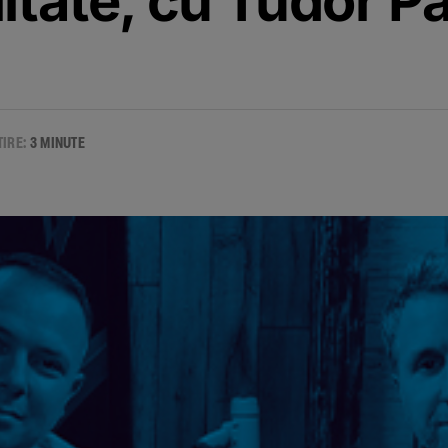
itate, cu Tudor P
TIRE:
3 MINUTE