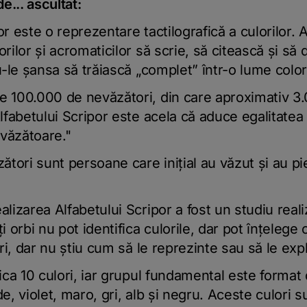
e... ascultat:
ilor este o reprezentare tactilografică a culorilor
orilor și acromaticilor să scrie, să citească și să
du-le șansa să trăiască „complet” într-o lume colora
e 100.000 de nevăzători, din care aproximativ 3.
Alfabetului Scripor este acela că aduce egalitatea
văzătoare."
tori sunt persoane care inițial au văzut și au pi
alizarea Alfabetului Scripor a fost un studiu real
 orbi nu pot identifica culorile, dar pot înțelege
ori, dar nu știu cum să le reprezinte sau să le expl
fica 10 culori, iar grupul fundamental este format 
de, violet, maro, gri, alb și negru. Aceste culori 