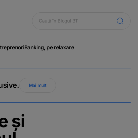
treprenori
Banking, pe relaxare
usive.
Mai mult
e și