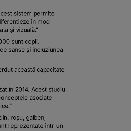
. Acest sistem permite
 diferențieze în mod
tă și vizuală."
000 sunt copii.
 de șanse și incluziunea
erdut această capacitate
izat în 2014. Acest studiu
 conceptele asociate
ice."
din: roșu, galben,
sunt reprezentate într-un