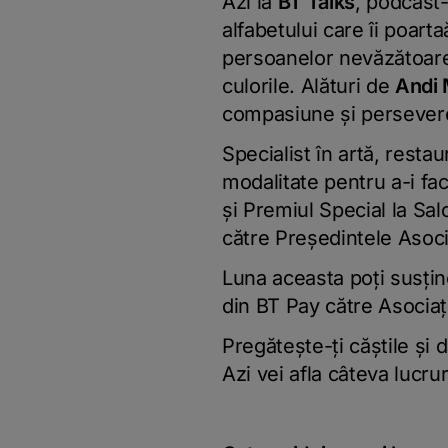
Azi la
BT Talks
, podcast-
alfabetului care îi poar
persoanelor nevăzătoare 
culorile. Alături de
Andi
compasiune și persever
Specialist în artă, restau
modalitate pentru a-i fac
și Premiul Special la Salo
către Președintele Asoci
Luna aceasta poți susțin
din BT Pay către Asociați
Pregătește-ți căștile și 
Azi vei afla câteva lucrur