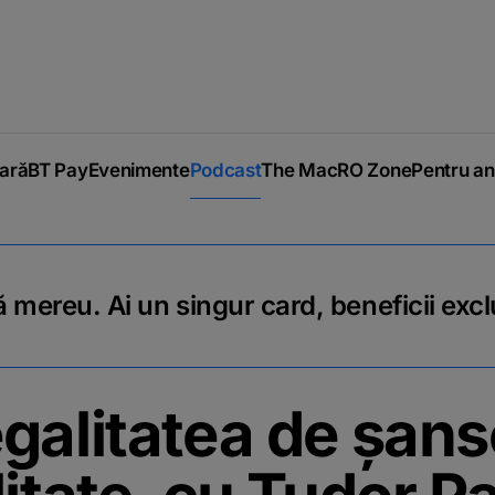
iară
BT Pay
Evenimente
Podcast
The MacRO Zone
Pentru an
 mereu. Ai un singur card, beneficii excl
galitatea de șans