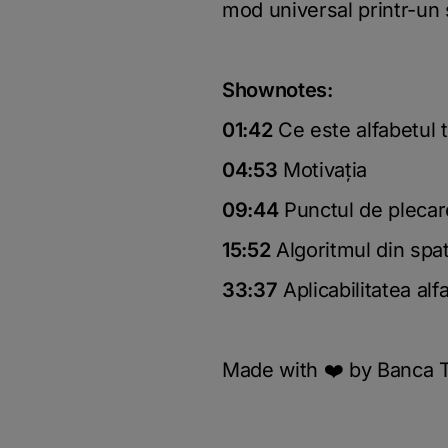
mod universal printr-un 
Shownotes:
01:42
Ce este alfabetul ta
04:53
Motivația
09:44
Punctul de plecare
15:52
Algoritmul din spa
33:37
Aplicabilitatea alf
Made with ❤️ by Banca T