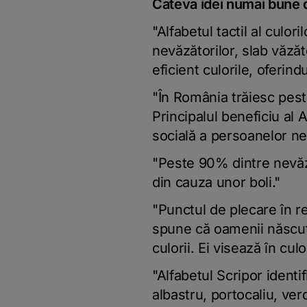
Cateva idei numai bune d
"Alfabetul tactil al culor
nevăzătorilor, slab văzăt
eficient culorile, oferin
"În România trăiesc pest
Principalul beneficiu al 
socială a persoanelor ne
"Peste 90% dintre nevăză
din cauza unor boli."
"Punctul de plecare în re
spune că oamenii născuți
culorii. Ei visează în cul
"Alfabetul Scripor identi
albastru, portocaliu, ver