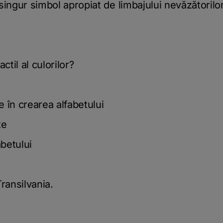
singur simbol apropiat de limbajului nevăzătorilor
ctil al culorilor?
 în crearea alfabetului
te
abetului
ransilvania.