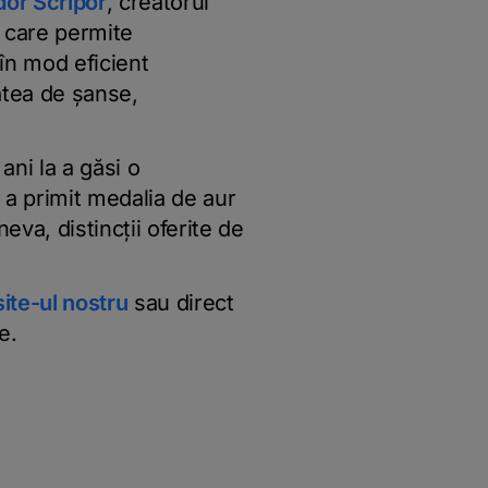
dor Scripor
, creatorul
e care permite
în mod eficient
atea de șanse,
ani la a găsi o
u a primit medalia de aur
eva, distincții oferite de
site-ul nostru
sau direct
le.