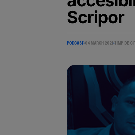
accesibil
Scripor
PODCAST
04 MARCH 2021
TIMP DE CI